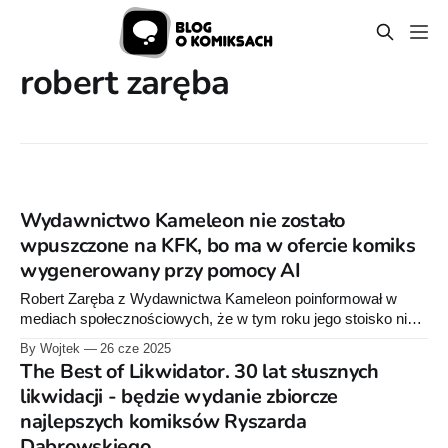
robert zaręba
Wydawnictwo Kameleon nie zostało
wpuszczone na KFK, bo ma w ofercie komiks
wygenerowany przy pomocy AI
Robert Zaręba z Wydawnictwa Kameleon poinformował w
mediach społecznościowych, że w tym roku jego stoisko nie
będzie dostępne na Krakowskim Festiwalu Komiksu.
By Wojtek
26 cze 2025
Powodem jest "obecność w ofercie produktów
The Best of Likwidator. 30 lat słusznych
wygenerowanych przy użyciu AI". Zaręba poinformował o tej
likwidacji - będzie wydanie zbiorcze
sytuacji, gdyż w przestrzeni publicznej zaczęły pojawiać się
najlepszych komiksów Ryszarda
informacje, że wydawnictwo źle
Dąbrowskiego