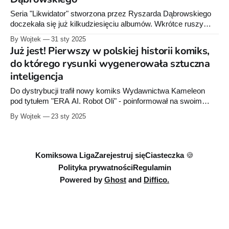
Seria "Likwidator" stworzona przez Ryszarda Dąbrowskiego
doczekała się już kilkudziesięciu albumów. Wkrótce ruszy
zbiórka społecznościowa na zbiorczy album "The Best of
By Wojtek
31 sty 2025
Likwidator. 30 lat słusznych likwidacji". Za kilka dni ruszamy z
Już jest! Pierwszy w polskiej historii komiks,
takim oto projektem: "The Best of Likwidator. 30 lat słusznych
do którego rysunki wygenerowała sztuczna
likwidacji". To potężna
inteligencja
Do dystrybucji trafił nowy komiks Wydawnictwa Kameleon
pod tytułem "ERA AI. Robot Oli" - poinformował na swoim
profilu jego scenarzysta Robert Zaręba. Wśród rysowników na
By Wojtek
23 sty 2025
okładce wymieniono: DALL-E, Microsoft Designer i Canvę.
Jest to bowiem pierwszy w polskiej historii komiks, do którego
rysunki w całości wygenerowała sztuczna inteligencja
Komiksowa Liga
Zarejestruj się
Ciasteczka 🍪
Polityka prywatności
Regulamin
Powered by
Ghost
and
Diffico.