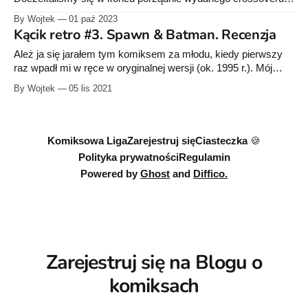
zawierającego trzy historie z dwóch różnych uniwersów – DC
By Wojtek
01 paź 2023
i Image. Pod względem graficznym mamy tu prawdziwą ucztę
Kącik retro #3. Spawn & Batman. Recenzja
dla oczu. Opowieści ilustrują bowiem takie tuzy jak m.in. Todd
McFarlane czy Greg Capullo. Nieco gorzej
Ależ ja się jarałem tym komiksem za młodu, kiedy pierwszy
raz wpadł mi w ręce w oryginalnej wersji (ok. 1995 r.). Mój
angielski - jak to u nastolatków żyjących w latach 90-tych
By Wojtek
05 lis 2021
bywało - był raczej podstawowy. Całą uwagę skupiałem więc
na rysunkach Todda McFarlane’a, którego za sprawą polskiej
edycji
Komiksowa Liga
Zarejestruj się
Ciasteczka 🍪
Polityka prywatności
Regulamin
Powered by
Ghost
and
Diffico.
Zarejestruj się na Blogu o
komiksach