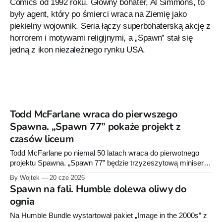
Comics od 1992 roku. Główny bohater, Al Simmons, to
były agent, który po śmierci wraca na Ziemię jako
piekielny wojownik. Seria łączy superbohaterską akcję z
horrorem i motywami religijnymi, a „Spawn” stał się
jedną z ikon niezależnego rynku USA.
Todd McFarlane wraca do pierwszego
Spawna. „Spawn 77” pokaże projekt z
czasów liceum
Todd McFarlane po niemal 50 latach wraca do pierwotnego
projektu Spawna. „Spawn 77” będzie trzyzeszytową miniserią
Image Comics z malowanymi planszami Marka Spearsa.
By Wojtek
20 cze 2026
Spawn na fali. Humble dolewa oliwy do
ognia
Na Humble Bundle wystartował pakiet „Image in the 2000s” z