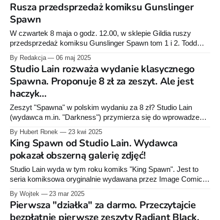
wpisy, które sugerują, że decyzja już zapadła. Trop wyśledził
Rusza przedsprzedaż komiksu Gunslinger
Hubert Ronek prowadzący kanał POP Kadr (polecamy!) W
Spawn
komentarzach pod dyskusją o "Hellspawnie&
W czwartek 8 maja o godz. 12.00, w sklepie Gildia ruszy
przedsprzedaż komiksu Gunslinger Spawn tom 1 i 2. Todd
McFarlane zaprosił do współtworzenia tej serii między innymi
By Redakcja
06 maj 2025
takie gwiazdy amerykańskiego komiksu jak: Brett Booth,
Studio Lain rozważa wydanie klasycznego
Kevin Keane, Adelso Corona, Ivan Nunes Andrew Dalhouse
Spawna. Proponuje 8 zł za zeszyt. Ale jest
czy Tom Orzechowski. Opowiadają tę legendę
haczyk...
Zeszyt "Spawna" w polskim wydaniu za 8 zł? Studio Lain
(wydawca m.in. "Darkness") przymierza się do wprowadzenia
na nasz rynek podstawowej wersji komiksu Todd'a
By Hubert Ronek
23 kwi 2025
McFarlane'a. Chce wydać jednocześnie 100 pierwszych
King Spawn od Studio Lain. Wydawca
zeszytów. Więcej na filmie poniżej:
pokazał obszerną galerię zdjęć!
Studio Lain wyda w tym roku komiks "King Spawn". Jest to
seria komiksowa oryginalnie wydawana przez Image Comics,
stanowiąca rozszerzenie uniwersum "Spawn" stworzonego
By Wojtek
23 mar 2025
przez Todda McFarlane'a. Seria zadebiutowała w sierpniu
Pierwsza "działka" za darmo. Przeczytajcie
2021 roku i jest kontynuowana do dziś. Źródło: Studio Lain
bezpłatnie pierwsze zeszyty Radiant Black,