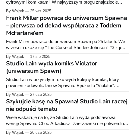
cyfrowymi komiksami. W najwyższym progu znajdziecie
„Spawn Origins” tomy 21–27 oraz 29. To dobry moment, by
By Wojtek
25 wrz 2025
odświeżyć serię, która w Polsce wraca dzięki kolekcjonerskim
Frank Miller powraca do uniwersum Spawna
wydaniom Studia Lain.
– pierwsza od dekad współpraca z Toddem
McFarlane’em
Frank Miller powraca do uniwersum Spawn po 25 latach. We
wrześniu ukaże się "The Curse of Sherlee Johnson" #3 z jego
dwiema wariantowymi okładkami, w tym pierwszą od 1994 r.
By Wojtek
17 sie 2025
wspólną pracą z Toddem McFarlane’em.
Studio Lain wyda komiks Violator
(uniwersum Spawn)
Studio Lain w przyszłym roku wyda kolejny komiks, który
powinien zadowolić fanów Spawna. Będzie to "Violator".
Tytułowa postać jest jednym z najważniejszych i najbardziej
By Wojtek
27 cze 2025
ikonicznych antagonistów w komiksach z serii "Spawn"
Szykujcie kasę na Spawna! Studio Lain raczej
stworzonych przez Todda McFarlane'a. W planach
nie odpuści tematu
wydawnictwa jest przedruk serii Alana Moore'
Wiele wskazuje na to, że Studio Lain wyda podstawową
wersję Spawna. Choć Arkadiusz Dzierżawski nie potwierdził
nam tego oficjalnie, to gdzieś tam w sieci można znaleźć jego
By Wojtek
20 cze 2025