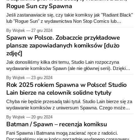
Rogue Sun czy Spawna
Jeśli zastanawiacie się, czy takie komiksy jak "Radiant Black"
lub "Rogue Sun" z wydawnictwa Non Stop Comics lub
zapowiadane przez Studio Lain Spawny, będą dla Was
By Wojtek
27 gru 2024
odpowiednią lekturą, to możecie całkiem legalnie przeczytać
Spawn w Polsce. Zobaczcie przykładowe
ich pierwsze zeszyty online. Taka opcja jest dostępna na
plansze zapowiadanych komiksów [dużo
stronie wydawnictwa Image Comics.
zdjęć]
Jak donosiliśmy kilka dni temu, Studio Lain rozpoczyna
wydawanie komiksów Spawn (ale nie głównej serii). Dzięki
uprzejmości wydawnictwa, możemy się z Wami podzielić
By Wojtek
23 gru 2024
przykładowymi planszami zapowiadanych komiksów. Jako
Rok 2025 rokiem Spawna w Polsce! Studio
uzupełnienie poprzedniego wpisu dodam jeszcze, że Studio
Lain bierze na celownik solidne tytuły
Lain planuje wydać ponadto, run Kurdynskiego oraz "Spawny"
Alana Moora. Gunslinger King Spawn
Chyba nie będzie przesadą taki tytuł. Studio Lain bierze się za
wydawanie komiksów z uniwersum Spawna. Czego możemy
się spodziewać? To informacje nieoficjalne, ale pozyskane ze
By Wojtek
20 gru 2024
źródeł zbliżonych do wydawnictwa. Jeśli wszystko pójdzie
Batman / Spawn – recenzja komiksu
zgodnie z planem, w przyszłym roku ukażą się: * Hellspawn
Ashleya Wooda, * Spawn The Dark Ages, * Spawn
Fani Spawna i Batmana mogą zacierać ręce z radości.
Gunslinger,
Doczekaliśmy się w końcu porządnie wydanego crossoveru