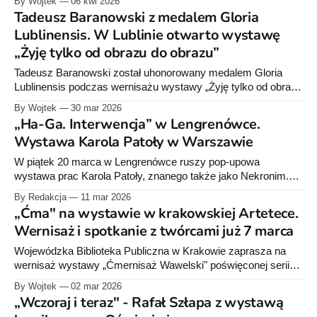
By Wojtek
06 kwi 2026
odsłony, pokazujące rozmaite fragmenty jego twórczości.
Tadeusz Baranowski z medalem Gloria
Lublinensis. W Lublinie otwarto wystawę
„Żyję tylko od obrazu do obrazu”
Tadeusz Baranowski został uhonorowany medalem Gloria
Lublinensis podczas wernisażu wystawy „Żyję tylko od obrazu
do obrazu”, otwartej w Muzeum Narodowe w Lublinie.
By Wojtek
30 mar 2026
„Ha-Ga. Interwencja” w Lengrenówce.
Wystawa Karola Patoły w Warszawie
W piątek 20 marca w Lengrenówce ruszy pop-upowa
wystawa prac Karola Patoły, znanego także jako Nekronim.
Ekspozycja organizowana w ramach cyklu „Dobre kreski”
By Redakcja
11 mar 2026
pokaże plansze komiksowe, rysunki i obiekty powstałe w
„Ćma" na wystawie w krakowskiej Artetece.
ostatnich latach.
Wernisaż i spotkanie z twórcami już 7 marca
Wojewódzka Biblioteka Publiczna w Krakowie zaprasza na
wernisaż wystawy „Ćmernisaż Wawelski" poświęconej serii
komiksowej „Ćma". 7 marca w Artetece odbędzie się również
By Wojtek
02 mar 2026
spotkanie z twórcami cyklu nominowanego do Nagrody
„Wczoraj i teraz" - Rafał Szłapa z wystawą
„Nowej Fantastyki" w kategorii Polski Komiks Roku.