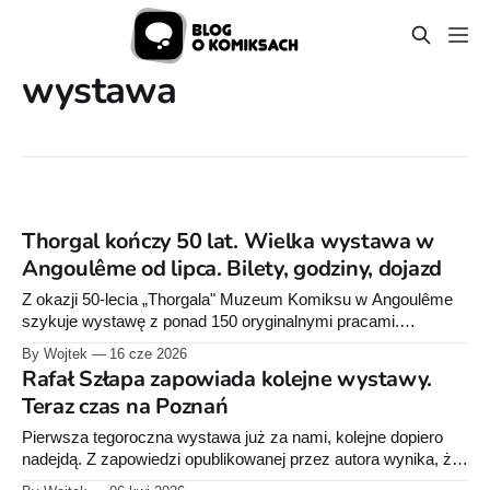
wystawa
Thorgal kończy 50 lat. Wielka wystawa w
Angoulême od lipca. Bilety, godziny, dojazd
Z okazji 50-lecia „Thorgala" Muzeum Komiksu w Angoulême
szykuje wystawę z ponad 150 oryginalnymi pracami.
Sprawdzamy daty, ceny biletów i godziny otwarcia.
By Wojtek
16 cze 2026
Rafał Szłapa zapowiada kolejne wystawy.
Teraz czas na Poznań
Pierwsza tegoroczna wystawa już za nami, kolejne dopiero
nadejdą. Z zapowiedzi opublikowanej przez autora wynika, że
nie chodzi o jedną objazdową ekspozycję, ale o cztery różne