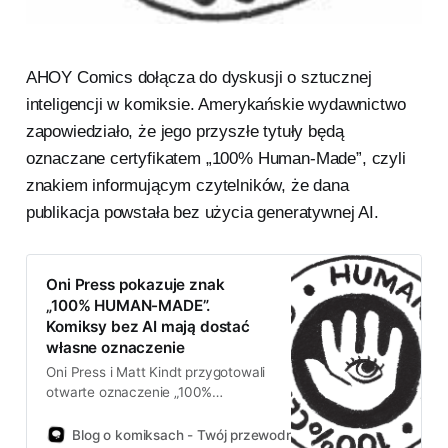
AHOY Comics dołącza do dyskusji o sztucznej
inteligencji w komiksie. Amerykańskie wydawnictwo
zapowiedziało, że jego przyszłe tytuły będą
oznaczane certyfikatem „100% Human-Made”, czyli
znakiem informującym czytelników, że dana
publikacja powstała bez użycia generatywnej AI.
Oni Press pokazuje znak
„100% HUMAN-MADE”.
Komiksy bez AI mają dostać
własne oznaczenie
Oni Press i Matt Kindt przygotowali
otwarte oznaczenie „100%
HUMAN-MADE”. Ma trafiać na
komiksy tworzone bez udziału
Blog o komiksach - Twój przewodnik po świecie komiksów!