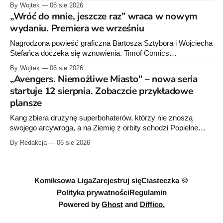
poświęcone twórcy „Sgt. Rocka”, z których dwie trafią do
By Wojtek
08 sie 2026
sprzedaży niemal dokładnie w dniu jego urodzin.
„Wróć do mnie, jeszcze raz” wraca w nowym
wydaniu. Premiera we wrześniu
Nagrodzona powieść graficzna Bartosza Sztybora i Wojciecha
Stefańca doczeka się wznowienia. Timof Comics
przygotowuje nową edycję albumu „Wróć do mnie, jeszcze
By Wojtek
06 sie 2026
raz”, którego pierwsze wydanie ukazało się w 2015 roku.
„Avengers. Niemożliwe Miasto" – nowa seria
startuje 12 sierpnia. Zobaczcie przykładowe
plansze
Kang zbiera drużynę superbohaterów, którzy nie znoszą
swojego arcywroga, a na Ziemię z orbity schodzi Popielne
Przymierze z królem Arturem na czele. Pierwszy tom nowej
By Redakcja
06 sie 2026
serii Avengers autorstwa Jeda MacKaya trafia do sklepów 12
sierpnia. Rzućcie okiem na przykładowe plansze.
Komiksowa Liga
Zarejestruj się
Ciasteczka 🍪
Polityka prywatności
Regulamin
Powered by
Ghost
and
Diffico.