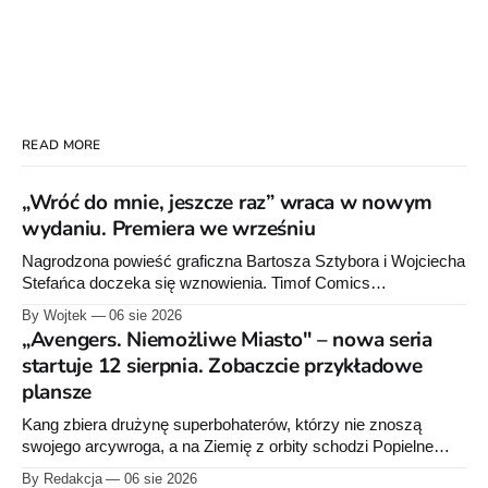
READ MORE
„Wróć do mnie, jeszcze raz” wraca w nowym
wydaniu. Premiera we wrześniu
Nagrodzona powieść graficzna Bartosza Sztybora i Wojciecha
Stefańca doczeka się wznowienia. Timof Comics
przygotowuje nową edycję albumu „Wróć do mnie, jeszcze
By Wojtek
06 sie 2026
raz”, którego pierwsze wydanie ukazało się w 2015 roku.
„Avengers. Niemożliwe Miasto" – nowa seria
startuje 12 sierpnia. Zobaczcie przykładowe
plansze
Kang zbiera drużynę superbohaterów, którzy nie znoszą
swojego arcywroga, a na Ziemię z orbity schodzi Popielne
Przymierze z królem Arturem na czele. Pierwszy tom nowej
By Redakcja
06 sie 2026