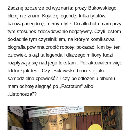
Zacznę szczerze od wyznania: prozy Bukowskiego
bliżej nie znam. Kojarzę legendę, kilka tytułów,
barową anegdotę, memy i tyle. Do alkoholu mam przy
tym stosunek zdecydowanie negatywny. Czyli jestem
dokładnie tym czytelnikiem, na którym komiksowa
biografia powinna zrobić robotę: pokazać, kim był ten
człowiek, skąd ta legenda i dlaczego miliony ludzi
rozpływają się nad jego tekstami. Potraktowałem więc
lekturę jak test. Czy „Bukowski" broni się jako
samodzielna opowieść? I czy po odłożeniu albumu
mam ochotę sięgnąć po „Factotum" albo
„Listonosza"?