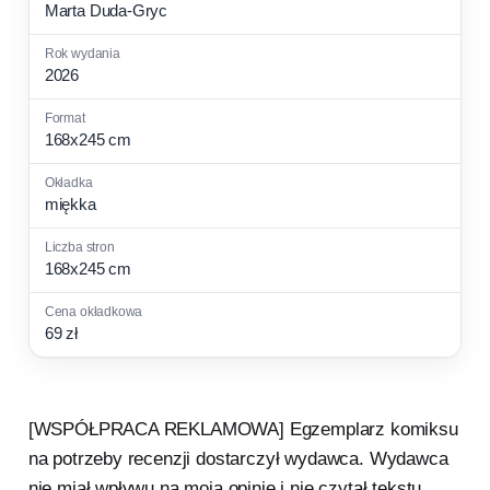
Marta Duda-Gryc
2026
168x245 cm
miękka
168x245 cm
69 zł
[WSPÓŁPRACA REKLAMOWA] Egzemplarz komiksu
na potrzeby recenzji dostarczył wydawca. Wydawca
nie miał wpływu na moją opinię i nie czytał tekstu