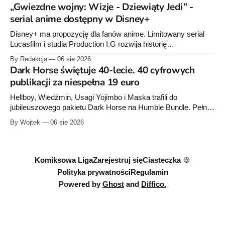
serii Avengers autorstwa Jeda MacKaya trafia do sklepów 12
„Gwiezdne wojny: Wizje - Dziewiąty Jedi” -
sierpnia. Rzućcie okiem na przykładowe plansze.
serial anime dostępny w Disney+
Disney+ ma propozycję dla fanów anime. Limitowany serial
Lucasfilm i studia Production I.G rozwija historię
zapoczątkowaną w krótkometrażówkach „Dziewiąty Jedi”
By Redakcja
06 sie 2026
oraz „Dziewiąty Jedi: Dziecko nadziei" z serii „Gwiezdne
Dark Horse świętuje 40-lecie. 40 cyfrowych
wojny: Wizje”. Wszystkie osiem odcinków jest już dostępnych
publikacji za niespełna 19 euro
w Disney+.
Hellboy, Wiedźmin, Usagi Yojimbo i Maska trafili do
jubileuszowego pakietu Dark Horse na Humble Bundle. Pełny
zestaw obejmuje 40 cyfrowych publikacji i kosztuje 18,71
By Wojtek
06 sie 2026
euro. Oferta kończy się 13 sierpnia.
Komiksowa Liga
Zarejestruj się
Ciasteczka 🍪
Polityka prywatności
Regulamin
Powered by
Ghost
and
Diffico.