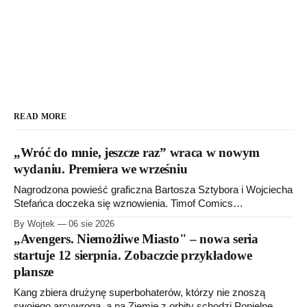
READ MORE
„Wróć do mnie, jeszcze raz” wraca w nowym
wydaniu. Premiera we wrześniu
Nagrodzona powieść graficzna Bartosza Sztybora i Wojciecha
Stefańca doczeka się wznowienia. Timof Comics
przygotowuje nową edycję albumu „Wróć do mnie, jeszcze
By Wojtek
06 sie 2026
raz”, którego pierwsze wydanie ukazało się w 2015 roku.
„Avengers. Niemożliwe Miasto" – nowa seria
startuje 12 sierpnia. Zobaczcie przykładowe
plansze
Kang zbiera drużynę superbohaterów, którzy nie znoszą
swojego arcywroga, a na Ziemię z orbity schodzi Popielne