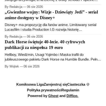
Przymierze z królem Arturem na czele. Pierwszy tom nowej
By Redakcja
06 sie 2026
serii Avengers autorstwa Jeda MacKaya trafia do sklepów 12
„Gwiezdne wojny: Wizje - Dziewiąty Jedi” - serial
sierpnia. Rzućcie okiem na przykładowe plansze.
anime dostępny w Disney+
Disney+ ma propozycję dla fanów anime. Limitowany serial
Lucasfilm i studia Production I.G rozwija historię
zapoczątkowaną w krótkometrażówkach „Dziewiąty Jedi”
By Redakcja
06 sie 2026
oraz „Dziewiąty Jedi: Dziecko nadziei" z serii „Gwiezdne
Dark Horse świętuje 40-lecie. 40 cyfrowych
wojny: Wizje”. Wszystkie osiem odcinków jest już dostępnych
publikacji za niespełna 19 euro
w Disney+.
Hellboy, Wiedźmin, Usagi Yojimbo i Maska trafili do
jubileuszowego pakietu Dark Horse na Humble Bundle. Pełny
zestaw obejmuje 40 cyfrowych publikacji i kosztuje 18,71
By Wojtek
06 sie 2026
euro. Oferta kończy się 13 sierpnia.
Komiksowa Liga
Zarejestruj się
Ciasteczka 🍪
Polityka prywatności
Regulamin
Powered by
Ghost
and
Diffico.