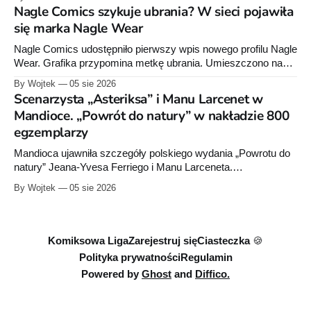
zdecydował się stworzyć rozbudowany projekt wydawniczy
Nagle Comics szykuje ubrania? W sieci pojawiła
obejmujący powieści dla dorosłych, młodzieży i młodszych
się marka Nagle Wear
czytelników, komiksy Marvela i Dark Horse'a, słuchowiska
oraz opowiadania. Wszystkie te elementy wzajemnie się
Nagle Comics udostępniło pierwszy wpis nowego profilu Nagle
uzupełniają, tworząc
Wear. Grafika przypomina metkę ubrania. Umieszczono na
niej informacje „100% cotton”, „Made in Poland” oraz symbole
By Wojtek
05 sie 2026
dotyczące prania. Powstała też osobna domena internetowa
Scenarzysta „Asteriksa” i Manu Larcenet w
pod nazwą marki.
Mandioce. „Powrót do natury” w nakładzie 800
egzemplarzy
Mandioca ujawniła szczegóły polskiego wydania „Powrotu do
natury” Jeana-Yvesa Ferriego i Manu Larceneta.
Sześciotomowa seria trafi do jednego integrala liczącego około
By Wojtek
05 sie 2026
290 stron.
Komiksowa Liga
Zarejestruj się
Ciasteczka 🍪
Polityka prywatności
Regulamin
Powered by
Ghost
and
Diffico.