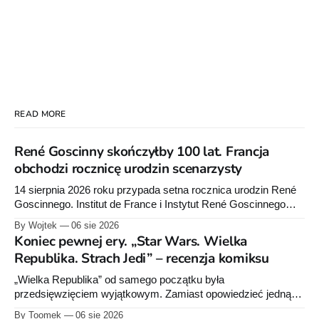
READ MORE
René Goscinny skończyłby 100 lat. Francja
obchodzi rocznicę urodzin scenarzysty
14 sierpnia 2026 roku przypada setna rocznica urodzin René
Goscinnego. Institut de France i Instytut René Goscinnego
przygotowały obchody oraz premiery książek Pascala
By Wojtek
06 sie 2026
Ory’ego i Catel.
Koniec pewnej ery. „Star Wars. Wielka
Republika. Strach Jedi” – recenzja komiksu
„Wielka Republika” od samego początku była
przedsięwzięciem wyjątkowym. Zamiast opowiedzieć jedną
historię w jednej serii książek czy komiksów, Lucasfilm
By Toomek
06 sie 2026