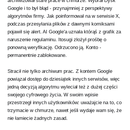
archiwizował stare prace w chmurze. Wybrał Dysk
Google i to był błąd - przynajmniej z perspektywy
algorytmów firmy. Jak poinformował na w serwisie X,
podczas przesyłania plików z dawnymi komiksami
pojawił się alert. AI Google'a uznała którąś z grafik za
naruszenie regulaminu. Itosugi złożył prośbę o
ponowną weryfikację. Odrzucono ją. Konto -
permanentnie zablokowane.
Stracił nie tylko archiwum prac. Z kontem Google
powiązał dostęp do dziesiątek innych serwisów, więc
jedną decyzją algorytmu wyleciał też z dużej części
swojego cyfrowego życia. W swoim wpisie
przestrzegł innych użytkowników: uważajcie na to, co
trzymacie w chmurze, nawet jeśli wydaje wam się, że
nie łamiecie żadnych zasad.