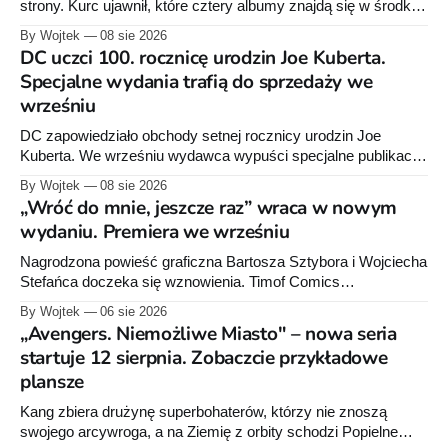
strony. Kurc ujawnił, które cztery albumy znajdą się w środku i
zapowiedział około 30 stron dodatków.
By Wojtek
08 sie 2026
DC uczci 100. rocznicę urodzin Joe Kuberta.
Specjalne wydania trafią do sprzedaży we
wrześniu
DC zapowiedziało obchody setnej rocznicy urodzin Joe
Kuberta. We wrześniu wydawca wypuści specjalne publikacje
poświęcone twórcy „Sgt. Rocka”, z których dwie trafią do
By Wojtek
08 sie 2026
sprzedaży niemal dokładnie w dniu jego urodzin.
„Wróć do mnie, jeszcze raz” wraca w nowym
wydaniu. Premiera we wrześniu
Nagrodzona powieść graficzna Bartosza Sztybora i Wojciecha
Stefańca doczeka się wznowienia. Timof Comics
przygotowuje nową edycję albumu „Wróć do mnie, jeszcze
By Wojtek
06 sie 2026
raz”, którego pierwsze wydanie ukazało się w 2015 roku.
„Avengers. Niemożliwe Miasto" – nowa seria
startuje 12 sierpnia. Zobaczcie przykładowe
plansze
Kang zbiera drużynę superbohaterów, którzy nie znoszą
swojego arcywroga, a na Ziemię z orbity schodzi Popielne