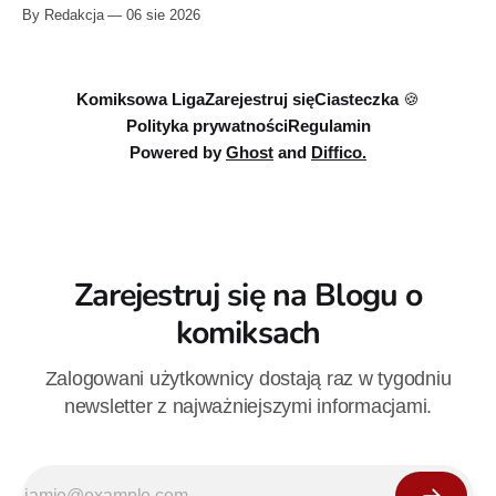
Przymierze z królem Arturem na czele. Pierwszy tom nowej
By Redakcja
06 sie 2026
serii Avengers autorstwa Jeda MacKaya trafia do sklepów 12
sierpnia. Rzućcie okiem na przykładowe plansze.
Komiksowa Liga
Zarejestruj się
Ciasteczka 🍪
Polityka prywatności
Regulamin
Powered by
Ghost
and
Diffico.
Zarejestruj się na Blogu o
komiksach
Zalogowani użytkownicy dostają raz w tygodniu
newsletter z najważniejszymi informacjami.