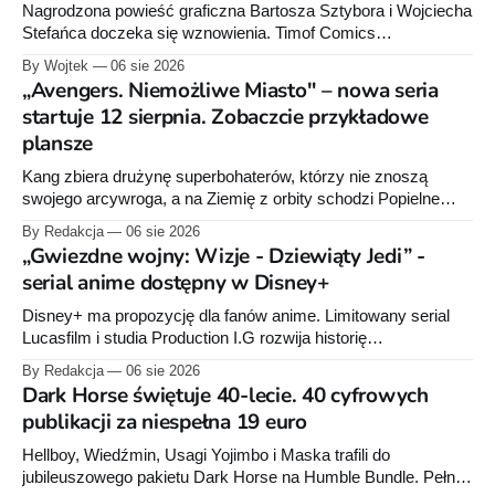
Nagrodzona powieść graficzna Bartosza Sztybora i Wojciecha
Stefańca doczeka się wznowienia. Timof Comics
przygotowuje nową edycję albumu „Wróć do mnie, jeszcze
By Wojtek
06 sie 2026
raz”, którego pierwsze wydanie ukazało się w 2015 roku.
„Avengers. Niemożliwe Miasto" – nowa seria
startuje 12 sierpnia. Zobaczcie przykładowe
plansze
Kang zbiera drużynę superbohaterów, którzy nie znoszą
swojego arcywroga, a na Ziemię z orbity schodzi Popielne
Przymierze z królem Arturem na czele. Pierwszy tom nowej
By Redakcja
06 sie 2026
serii Avengers autorstwa Jeda MacKaya trafia do sklepów 12
„Gwiezdne wojny: Wizje - Dziewiąty Jedi” -
sierpnia. Rzućcie okiem na przykładowe plansze.
serial anime dostępny w Disney+
Disney+ ma propozycję dla fanów anime. Limitowany serial
Lucasfilm i studia Production I.G rozwija historię
zapoczątkowaną w krótkometrażówkach „Dziewiąty Jedi”
By Redakcja
06 sie 2026
oraz „Dziewiąty Jedi: Dziecko nadziei" z serii „Gwiezdne
Dark Horse świętuje 40-lecie. 40 cyfrowych
wojny: Wizje”. Wszystkie osiem odcinków jest już dostępnych
publikacji za niespełna 19 euro
w Disney+.
Hellboy, Wiedźmin, Usagi Yojimbo i Maska trafili do
jubileuszowego pakietu Dark Horse na Humble Bundle. Pełny