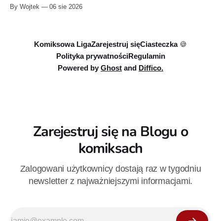
zestaw obejmuje 40 cyfrowych publikacji i kosztuje 18,71
By Wojtek
06 sie 2026
euro. Oferta kończy się 13 sierpnia.
Komiksowa Liga
Zarejestruj się
Ciasteczka 🍪
Polityka prywatności
Regulamin
Powered by
Ghost
and
Diffico.
Zarejestruj się na Blogu o
komiksach
Zalogowani użytkownicy dostają raz w tygodniu
newsletter z najważniejszymi informacjami.