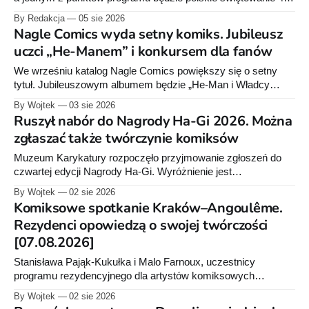
lecia Dylana Doga. Festiwal rusza 25 września.
By Redakcja
05 sie 2026
Nagle Comics wyda setny komiks. Jubileusz
uczci „He-Manem” i konkursem dla fanów
We wrześniu katalog Nagle Comics powiększy się o setny
tytuł. Jubileuszowym albumem będzie „He-Man i Władcy
Wszechświata, tom 1: Miecz Skaz!”. Wydawnictwo
By Wojtek
03 sie 2026
przygotowało też konkurs z nagrodami dla fanów bohatera.
Ruszył nabór do Nagrody Ha-Gi 2026. Można
zgłaszać także twórczynie komiksów
Muzeum Karykatury rozpoczęło przyjmowanie zgłoszeń do
czwartej edycji Nagrody Ha-Gi. Wyróżnienie jest
przeznaczone dla polskich ilustratorek, rysowniczek,
By Wojtek
02 sie 2026
satyryczek oraz autorek komiksów. Kandydatury można
Komiksowe spotkanie Kraków–Angoulême.
przesyłać do 20 września 2026 roku.
Rezydenci opowiedzą o swojej twórczości
[07.08.2026]
Stanisława Pająk-Kukułka i Malo Farnoux, uczestnicy
programu rezydencyjnego dla artystów komiksowych
Kraków–Angoulême, spotkają się z czytelnikami w
By Wojtek
02 sie 2026
krakowskim Muzeum Komiksu. Rozmowa odbędzie się 7