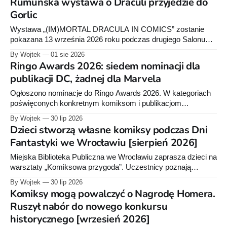
Rumuńska wystawa o Draculi przyjedzie do
sierpnia o godz. 18:00.
Gorlic
Wystawa „(IM)MORTAL DRACULA IN COMICS” zostanie
pokazana 13 września 2026 roku podczas drugiego Salonu
Sztuki Komiksowej w Gorlickim Centrum Kultury. Ekspozycję
By Wojtek
01 sie 2026
przygotowało Muzeum Historii Okręgu Braszów.
Ringo Awards 2026: siedem nominacji dla
publikacji DC, żadnej dla Marvela
Ogłoszono nominacje do Ringo Awards 2026. W kategoriach
poświęconych konkretnym komiksom i publikacjom
najczęściej pojawia się DC Comics. Na liście nie znalazł się
By Wojtek
30 lip 2026
natomiast żaden tytuł wydany przez Marvela.
Dzieci stworzą własne komiksy podczas Dni
Fantastyki we Wrocławiu [sierpień 2026]
Miejska Biblioteka Publiczna we Wrocławiu zaprasza dzieci na
warsztaty „Komiksowa przygoda”. Uczestnicy poznają
podstawy historii komiksu, obejrzą różne rodzaje opowieści
By Wojtek
30 lip 2026
obrazkowych, a później przygotują własne prace.
Komiksy mogą powalczyć o Nagrodę Homera.
Ruszył nabór do nowego konkursu
historycznego [wrzesień 2026]