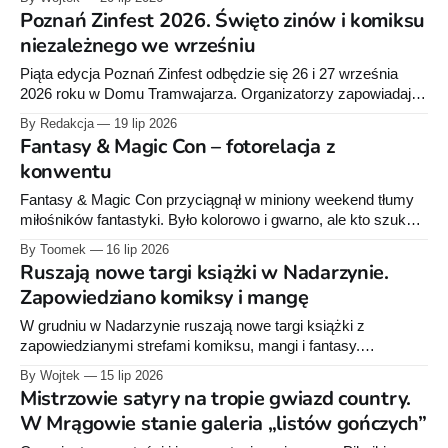
Poznań Zinfest 2026. Święto zinów i komiksu
niezależnego we wrześniu
Piąta edycja Poznań Zinfest odbędzie się 26 i 27 września
2026 roku w Domu Tramwajarza. Organizatorzy zapowiadają
targi niezależnych publikacji, warsztaty, prelekcje, pokazy
By Redakcja
19 lip 2026
filmowe i koncerty. Ruszyła także zbiórka na sfinansowanie
Fantasy & Magic Con – fotorelacja z
wydarzenia.
konwentu
Fantasy & Magic Con przyciągnął w miniony weekend tłumy
miłośników fantastyki. Było kolorowo i gwarno, ale kto szukał
stoisk wydawnictw książkowych i komiksowych, mógł poczuć
By Toomek
16 lip 2026
niedosyt. Zobaczcie, jak wyglądała impreza.
Ruszają nowe targi książki w Nadarzynie.
Zapowiedziano komiksy i mangę
W grudniu w Nadarzynie ruszają nowe targi książki z
zapowiedzianymi strefami komiksu, mangi i fantasy.
Organizator liczy na 90 wystawców i 5 tys. odwiedzających.
By Wojtek
15 lip 2026
Nabór stoisk już trwa - i to może być ciekawa opcja dla
Mistrzowie satyry na tropie gwiazd country.
małych wydawców oraz self-publisherów.
W Mrągowie stanie galeria „listów gończych”