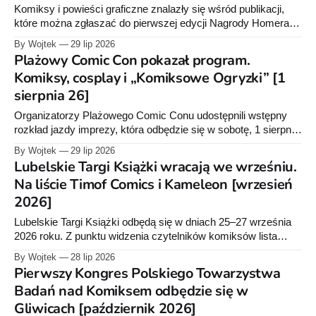
Komiksy i powieści graficzne znalazły się wśród publikacji,
które można zgłaszać do pierwszej edycji Nagrody Homera.
Nowy konkurs ma wyróżniać polskich autorów
By Wojtek
29 lip 2026
opowiadających o historii w atrakcyjnej, literackiej formie.
Plażowy Comic Con pokazał program.
Komiksy, cosplay i „Komiksowe Ogryzki” [1
sierpnia 26]
Organizatorzy Plażowego Comic Conu udostępnili wstępny
rozkład jazdy imprezy, która odbędzie się w sobotę, 1 sierpnia,
w Zaniemyślu. W programie znalazły się spotkania z
By Wojtek
29 lip 2026
twórcami, warsztaty, konkurs cosplay i prelekcja poświęcona
Lubelskie Targi Książki wracają we wrześniu.
filmowemu uniwersum Marvela.
Na liście Timof Comics i Kameleon [wrzesień
2026]
Lubelskie Targi Książki odbędą się w dniach 25–27 września
2026 roku. Z punktu widzenia czytelników komiksów lista
wystawców jest na razie dość krótka, ale do imprezy
By Wojtek
28 lip 2026
pozostały jeszcze niemal dwa miesiące.
Pierwszy Kongres Polskiego Towarzystwa
Badań nad Komiksem odbędzie się w
Gliwicach [październik 2026]