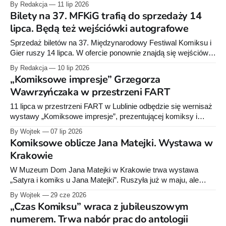
By Redakcja
11 lip 2026
Bilety na 37. MFKiG trafią do sprzedaży 14
lipca. Będą też wejściówki autografowe
Sprzedaż biletów na 37. Międzynarodowy Festiwal Komiksu i
Gier ruszy 14 lipca. W ofercie ponownie znajdą się wejściówki
autografowe. W ubiegłym roku rozeszły się niemal
By Redakcja
10 lip 2026
natychmiast, a sprzedaży towarzyszyły problemy techniczne.
„Komiksowe impresje” Grzegorza
Wawrzyńczaka w przestrzeni FART
11 lipca w przestrzeni FART w Lublinie odbędzie się wernisaż
wystawy „Komiksowe impresje”, prezentującej komiksy i
ilustracje Grzegorza Wawrzyńczaka.
By Wojtek
07 lip 2026
Komiksowe oblicze Jana Matejki. Wystawa w
Krakowie
W Muzeum Dom Jana Matejki w Krakowie trwa wystawa
„Satyra i komiks u Jana Matejki”. Ruszyła już w maju, ale
potrwa aż do końca stycznia 2027 roku, więc to dobra okazja
By Wojtek
29 cze 2026
dla osób planujących wizytę w Krakowie.
„Czas Komiksu” wraca z jubileuszowym
numerem. Trwa nabór prac do antologii