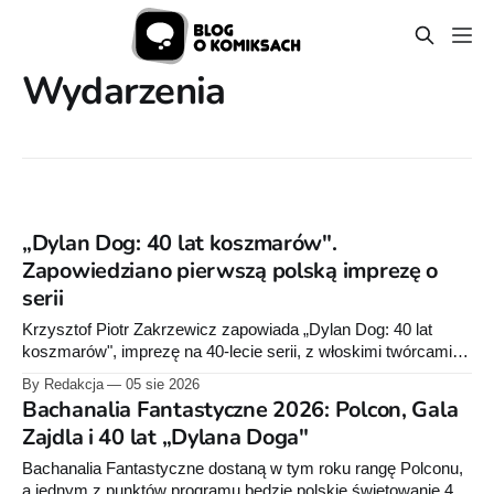
Wydarzenia
„Dylan Dog: 40 lat koszmarów".
Zapowiedziano pierwszą polską imprezę o
serii
Krzysztof Piotr Zakrzewicz zapowiada „Dylan Dog: 40 lat
koszmarów", imprezę na 40-lecie serii, z włoskimi twórcami i
pokazem prywatnej kolekcji. Termin i miejsce mają być
By Redakcja
05 sie 2026
podane później.
Bachanalia Fantastyczne 2026: Polcon, Gala
Zajdla i 40 lat „Dylana Doga"
Bachanalia Fantastyczne dostaną w tym roku rangę Polconu,
a jednym z punktów programu będzie polskie świętowanie 40-