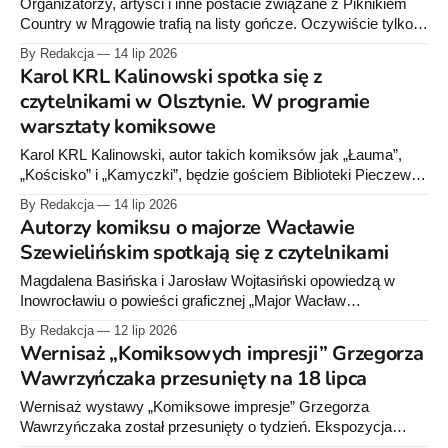
Organizatorzy, artyści i inne postacie związane z Piknikiem
Country w Mrągowie trafią na listy gończe. Oczywiście tylko
narysowane. Z okazji 45-lecia festiwalu przed Mrągowskim
By Redakcja
14 lip 2026
Centrum Kultury zostanie pokazana plenerowa wystawa
Karol KRL Kalinowski spotka się z
karykatur „Ujęci spod kreski. Galeria listów gończych
czytelnikami w Olsztynie. W programie
mistrzów satyry”.
warsztaty komiksowe
Karol KRL Kalinowski, autor takich komiksów jak „Łauma”,
„Kościsko” i „Kamyczki”, będzie gościem Biblioteki Pieczewo
w Olsztynie. Spotkanie odbędzie się 23 lipca i zostanie
By Redakcja
14 lip 2026
połączone z warsztatami komiksowymi.
Autorzy komiksu o majorze Wacławie
Szewielińskim spotkają się z czytelnikami
Magdalena Basińska i Jarosław Wojtasiński opowiedzą w
Inowrocławiu o powieści graficznej „Major Wacław
Szewieliński – pamiętnik partyzanta”. Spotkanie z autorami
By Redakcja
12 lip 2026
odbędzie się 19 lipca 2026 roku w Muzeum im. Jana
Wernisaż „Komiksowych impresji” Grzegorza
Kasprowicza.
Wawrzyńczaka przesunięty na 18 lipca
Wernisaż wystawy „Komiksowe impresje” Grzegorza
Wawrzyńczaka został przesunięty o tydzień. Ekspozycja
zostanie otwarta 18 lipca o godz. 18:00.