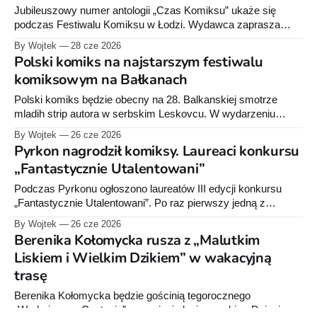
Jubileuszowy numer antologii „Czas Komiksu” ukaże się
podczas Festiwalu Komiksu w Łodzi. Wydawca zaprasza
nowych autorów do nadsyłania prac.
By Wojtek
28 cze 2026
Polski komiks na najstarszym festiwalu
komiksowym na Bałkanach
Polski komiks będzie obecny na 28. Balkanskiej smotrze
mladih strip autora w serbskim Leskovcu. W wydarzeniu
wezmą udział Paweł Timofiejuk, Wojciech Stefaniec i Piotr
By Wojtek
26 cze 2026
Marzec.
Pyrkon nagrodził komiksy. Laureaci konkursu
„Fantastycznie Utalentowani”
Podczas Pyrkonu ogłoszono laureatów III edycji konkursu
„Fantastycznie Utalentowani”. Po raz pierwszy jedną z
kategorii był „Fantastyczny Komiks”.
By Wojtek
26 cze 2026
Berenika Kołomycka rusza z „Malutkim
Liskiem i Wielkim Dzikiem” w wakacyjną
trasę
Berenika Kołomycka będzie gościnią tegorocznego
„Wędrującego Czytania” w powiecie legionowskim. Dzieci