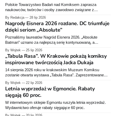
Polskie Towarzystwo Badań nad Komiksem zaprasza
naukowców, twórców i osoby zawodowo związane z
komiksem na swój pierwszy kongres. Wydarzenie odbędzie
By Redakcja
28 lip 2026
się 8 i 9 października 2026 roku w Gliwicach. Zgłoszenia
Nagrody Eisnera 2026 rozdane. DC triumfuje
wystąpień można przesyłać do 15 sierpnia.
dzięki seriom „Absolute”
Poznaliśmy laureatów Nagród Eisnera 2026. „Absolute
Batman” uznano za najlepszą serię kontynuowaną, a
„Absolute Martian Manhunter” wygrał w kategorii miniserii. DC
By Wojtek
25 lip 2026
Comics zdobyło nagrody w dziesięciu kategoriach.
„Tabula Rasa”. W Krakowie pokażą komiksy
inspirowane twórczością Jacka Dukaja
14 sierpnia 2026 roku w krakowskim Muzeum Komiksu
zostanie otwarta wystawa „Tabula Rasa”. Zaprezentowane
zostaną na niej krótkie komiksy stworzone przez studentów
By Wojtek
22 lip 2026
ukraińskiej akademii sztuk pięknych, inspirowane
Letnia wyprzedaż w Egmoncie. Rabaty
opowiadaniami Jacka Dukaja.
sięgają 60 proc.
W internetowym sklepie Egmontu ruszyła letnia wyprzedaż.
Wydawnictwo oferuje rabaty sięgające 60 proc.
By Wojtek
20 lip 2026