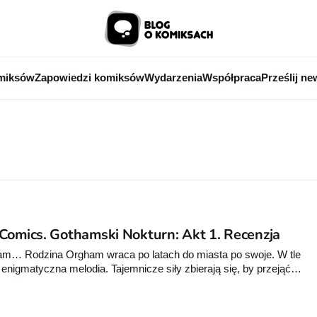
miksów
Zapowiedzi komiksów
Wydarzenia
Współpraca
Prześlij ne
Comics. Gothamski Nokturn: Akt 1. Recenzja
m… Rodzina Orgham wraca po latach do miasta po swoje. W tle
enigmatyczna melodia. Tajemnicze siły zbierają się, by przejąć
na swoją modłę. Wokół rannego gothamskiego zwierza zbierają
y od wielu lat wysysali życiowe siły z życiodajnego