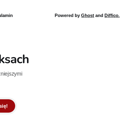
lamin
Powered by
Ghost
and
Diffico.
iksach
żniejszymi
się!