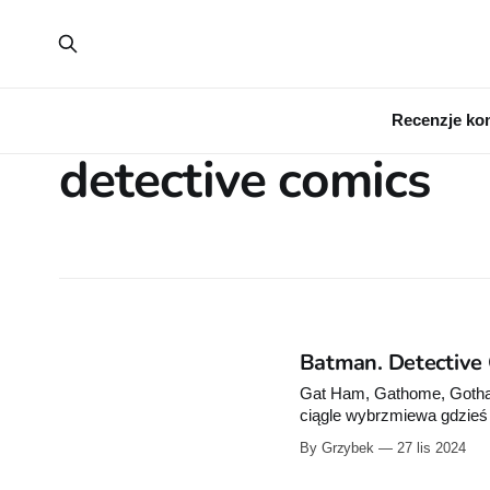
Recenzje ko
detective comics
Batman. Detective 
Gat Ham, Gathome, Gotha
ciągle wybrzmiewa gdzieś 
władzę i odmienić miasto 
By Grzybek
27 lis 2024
się liczni złoczyńcy, którz