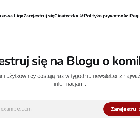
sowa Liga
Zarejestruj się
Ciasteczka 🍪
Polityka prywatności
Regu
estruj się na Blogu o kom
i użytkownicy dostają raz w tygodniu newsletter z najwa
informacjami.
Zarejestruj 