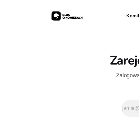
Komik
Zarej
Zalogowan