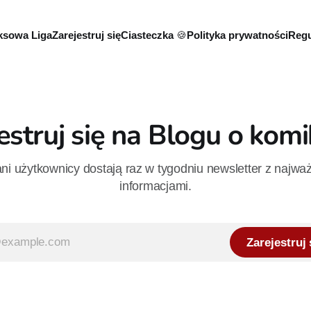
sowa Liga
Zarejestruj się
Ciasteczka 🍪
Polityka prywatności
Regu
estruj się na Blogu o kom
i użytkownicy dostają raz w tygodniu newsletter z najwa
informacjami.
Zarejestruj 