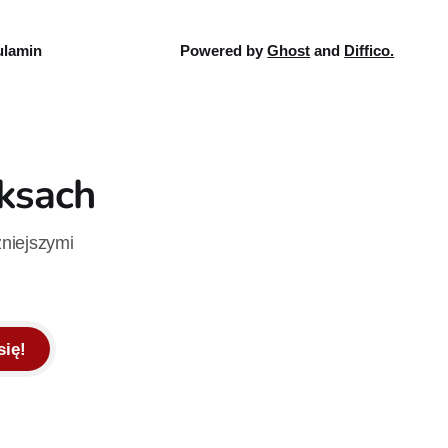
lamin
Powered by
Ghost
and
Diffico.
iksach
żniejszymi
się!