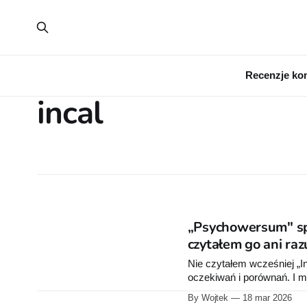
Recenzje ko
incal
„Psychowersum" spra
czytałem go ani raz
Nie czytałem wcześniej „
oczekiwań i porównań. I m
gęste, odważne i chwilami 
By Wojtek
18 mar 2026
niepokoić i wrzucać do gł