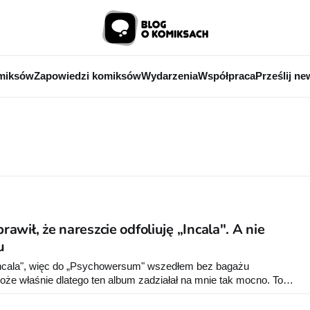
miksów
Zapowiedzi komiksów
Wydarzenia
Współpraca
Prześlij ne
wił, że nareszcie odfoliuję „Incala". A nie
u
Incala", więc do „Psychowersum" wszedłem bez bagażu
oże właśnie dlatego ten album zadziałał na mnie tak mocno. To
osobliwe science fiction, które potrafi jednocześnie bawić,
owy sporo ciekawych myśli.