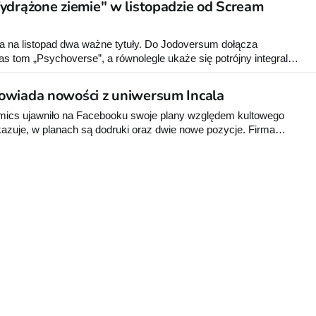
ydrążone ziemie" w listopadzie od Scream
na listopad dwa ważne tytuły. Do Jodoversum dołącza
as tom „Psychoverse”, a równolegle ukaże się potrójny integral
ne ziemie”, klasyka franko-belgijska w nowym przekładzie.
owiada nowości z uniwersum Incala
cs ujawniło na Facebooku swoje plany względem kultowego
azuje, w planach są dodruki oraz dwie nowe pozycje. Firma
i fani pytają najczęściej. Ich prośby zostaną wysłuchane. Już na
024 r. ukaże się wznowienie "