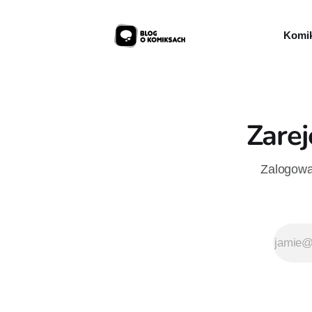
Komik
Zarej
Zalogowan