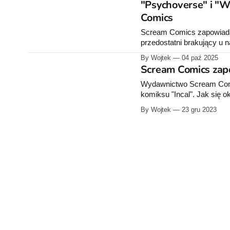
"Psychoverse" i "W
Comics
Scream Comics zapowiada 
przedostatni brakujący u n
braci Schuitenów „Wydrążo
By Wojtek
04 paź 2025
Scream Comics zap
Wydawnictwo Scream Comi
komiksu "Incal". Jak się ok
pisze, że właśnie o dodruk
By Wojtek
23 gru 2023
przełomie lutego i marca 2