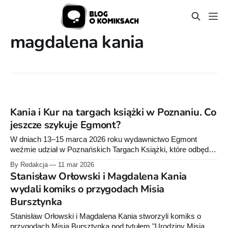
magdalena kania
Kania i Kur na targach książki w Poznaniu. Co
jeszcze szykuje Egmont?
W dniach 13–15 marca 2026 roku wydawnictwo Egmont
weźmie udział w Poznańskich Targach Książki, które odbędą
się na terenie Międzynarodowych Targów Poznańskich. Na
By Redakcja
11 mar 2026
stoisku nr 9 w Pawilonie 5A zaprezentuje ofertę komiksów
Stanisław Orłowski i Magdalena Kania
oraz gier planszowych skierowanych do dzieci, młodzieży i
wydali komiks o przygodach Misia
dorosłych czytelników.
Bursztynka
Stanisław Orłowski i Magdalena Kania stworzyli komiks o
przygodach Misia Bursztynka pod tytułem "Urodziny Misia