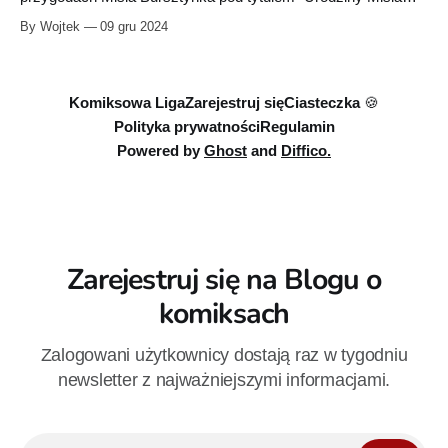
Bursztynka". Staszek jest organizatorem Ostrołęckich
By Wojtek
09 gru 2024
Spotkań Komiksowych. Z kolei ilustracje Magdaleny Kani
„Meago” możecie znać m.in. z serii "Delisie". Poprosiłem
Staszka o przesłanie kilku zdań o kulisach projektu. Oddaję
mu
Komiksowa Liga
Zarejestruj się
Ciasteczka 🍪
Polityka prywatności
Regulamin
Powered by
Ghost
and
Diffico.
Zarejestruj się na Blogu o
komiksach
Zalogowani użytkownicy dostają raz w tygodniu
newsletter z najważniejszymi informacjami.