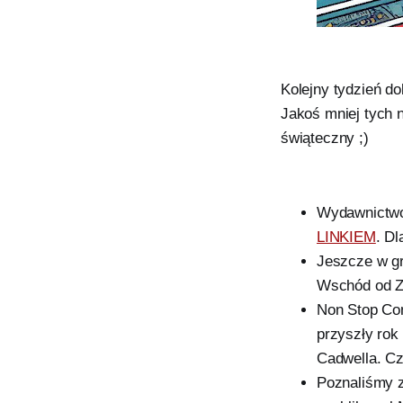
Kolejny tydzień d
Jakoś mniej tych 
świąteczny ;)
Wydawnictwo 
LINKIEM
. D
Jeszcze w g
Wschód od Za
Non Stop Com
przyszły rok
Cadwella. Cz
Poznaliśmy z