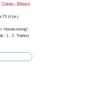
,
“Conan - Bitwa o
73 zł (w j.
an: Homecoming”,
 1 - 2. Trailery