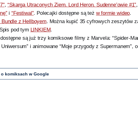
7"
,
“Skarga Utraconych Ziem. Lord Heron. Sudenne’owie #1”
nę”
i
“Festiwal”
. Polecajki dostępne są też
w formie wideo
.
 Bundle z Hellboyem
. Można kupić 35 cyfrowych zeszytów za 
 Spis pod tym
LINKIEM
.
ostępne są już trzy komiksowe filmy z Marvela: “Spider-M
 Uniwersum” i animowane “Moje przygody z Supermanem”, odc.
 o komiksach w Google