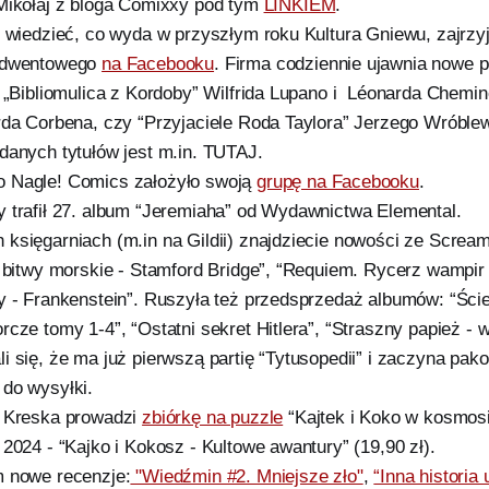
Mikołaj z bloga Comixxy pod tym
LINKIEM
.
e wiedzieć, co wyda w przyszłym roku Kultura Gniewu, zajrzyjc
adwentowego
na Facebooku
. Firma codziennie ujawnia nowe 
: „Bibliomulica z Kordoby” Wilfrida Lupano i Léonarda Chemin
rda Corbena, czy “Przyjaciele Roda Taylora” Jerzego Wróble
danych tytułów jest m.in. TUTAJ.
 Nagle! Comics założyło swoją
grupę na Facebooku
.
 trafił 27. album “Jeremiaha” od Wydawnictwa Elemental.
księgarniach (m.in na Gildii) znajdziecie nowości ze Screa
e bitwy morskie - Stamford Bridge”, “Requiem. Rycerz wampir 
y - Frankenstein”. Ruszyła też przedsprzedaż albumów: “Ście
rcze tomy 1-4”, “Ostatni sekret Hitlera”, “Straszny papież - 
i się, że ma już pierwszą partię “Tytusopedii” i zaczyna pak
do wysyłki.
e Kreska prowadzi
zbiórkę na puzzle
“Kajtek i Koko w kosmosi
2024 - “Kajko i Kokosz - Kultowe awantury” (19,90 zł).
 nowe recenzje:
"Wiedźmin #2. Mniejsze zło"
,
“Inna histori