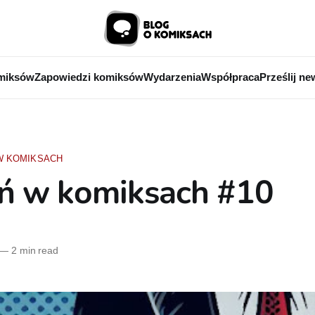
miksów
Zapowiedzi komiksów
Wydarzenia
Współpraca
Prześlij ne
W KOMIKSACH
eń w komiksach #10
—
2 min read