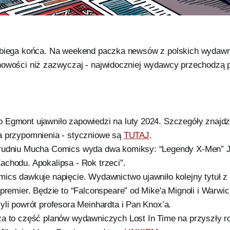
obiega końca. Na weekend paczka newsów z polskich wydawnic
nowości niż zazwyczaj - najwidoczniej wydawcy przechodzą p
Egmont ujawniło zapowiedzi na luty 2024. Szczegóły znajdz
la przypomnienia - styczniowe są
TUTAJ
.
rudniu Mucha Comics wyda dwa komiksy: “Legendy X-Men” J
chodu. Apokalipsa - Rok trzeci”.
ics dawkuje napięcie. Wydawnictwo ujawniło kolejny tytuł 
 premier. Będzie to “Falconspeare” od Mike'a Mignoli i Warwi
yli powrót profesora Meinhardta i Pan Knox’a.
a to część planów wydawniczych Lost In Time na przyszły r