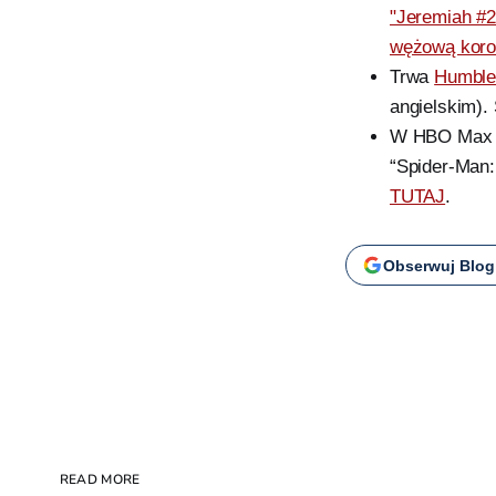
"Jeremiah #2
wężową koro
Trwa
Humble
angielskim).
W HBO Max d
“Spider-Man:
TUTAJ
.
Obserwuj Blog
READ MORE