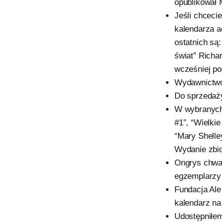
opublikował 
Jeśli chceci
kalendarza 
ostatnich są
świat” Richa
wcześniej po
Wydawnictwo
Do sprzedaży
W wybranych 
#1”, “Wielki
“Mary Shelle
Wydanie zbio
Ongrys chwal
egzemplarzy 
Fundacja Al
kalendarz na 
Udostępniłem