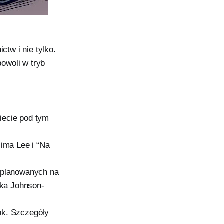
tw i nie tylko.
owoli w tryb
iecie pod tym
ima Lee i “Na
z planowanych na
cka Johnson-
ok. Szczegóły