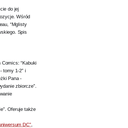
ie do jej
pozycje. Wśród
eau, “Mglisty
wskiego. Spis
m Comics: “Kabuki
- tomy 1-2” i
żki Pana -
wydanie zbiorcze”.
owanie
e”. Oferuje także
a uniwersum DC”
,