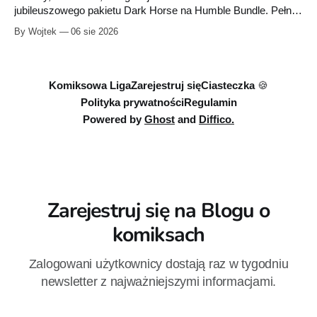
jubileuszowego pakietu Dark Horse na Humble Bundle. Pełny
zestaw obejmuje 40 cyfrowych publikacji i kosztuje 18,71
By Wojtek
06 sie 2026
euro. Oferta kończy się 13 sierpnia.
Komiksowa Liga
Zarejestruj się
Ciasteczka 🍪
Polityka prywatności
Regulamin
Powered by
Ghost
and
Diffico.
Zarejestruj się na Blogu o
komiksach
Zalogowani użytkownicy dostają raz w tygodniu
newsletter z najważniejszymi informacjami.