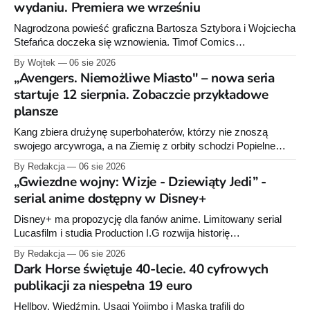
wydaniu. Premiera we wrześniu
Nagrodzona powieść graficzna Bartosza Sztybora i Wojciecha
Stefańca doczeka się wznowienia. Timof Comics
przygotowuje nową edycję albumu „Wróć do mnie, jeszcze
By Wojtek
06 sie 2026
raz”, którego pierwsze wydanie ukazało się w 2015 roku.
„Avengers. Niemożliwe Miasto" – nowa seria
startuje 12 sierpnia. Zobaczcie przykładowe
plansze
Kang zbiera drużynę superbohaterów, którzy nie znoszą
swojego arcywroga, a na Ziemię z orbity schodzi Popielne
Przymierze z królem Arturem na czele. Pierwszy tom nowej
By Redakcja
06 sie 2026
serii Avengers autorstwa Jeda MacKaya trafia do sklepów 12
„Gwiezdne wojny: Wizje - Dziewiąty Jedi” -
sierpnia. Rzućcie okiem na przykładowe plansze.
serial anime dostępny w Disney+
Disney+ ma propozycję dla fanów anime. Limitowany serial
Lucasfilm i studia Production I.G rozwija historię
zapoczątkowaną w krótkometrażówkach „Dziewiąty Jedi”
By Redakcja
06 sie 2026
oraz „Dziewiąty Jedi: Dziecko nadziei" z serii „Gwiezdne
Dark Horse świętuje 40-lecie. 40 cyfrowych
wojny: Wizje”. Wszystkie osiem odcinków jest już dostępnych
publikacji za niespełna 19 euro
w Disney+.
Hellboy, Wiedźmin, Usagi Yojimbo i Maska trafili do