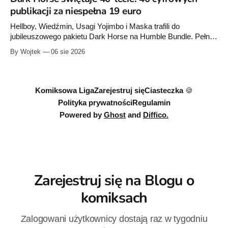
wojny: Wizje”. Wszystkie osiem odcinków jest już dostępnych
publikacji za niespełna 19 euro
w Disney+.
Hellboy, Wiedźmin, Usagi Yojimbo i Maska trafili do
jubileuszowego pakietu Dark Horse na Humble Bundle. Pełny
zestaw obejmuje 40 cyfrowych publikacji i kosztuje 18,71
By Wojtek
06 sie 2026
euro. Oferta kończy się 13 sierpnia.
Komiksowa Liga
Zarejestruj się
Ciasteczka 🍪
Polityka prywatności
Regulamin
Powered by
Ghost
and
Diffico.
Zarejestruj się na Blogu o
komiksach
Zalogowani użytkownicy dostają raz w tygodniu