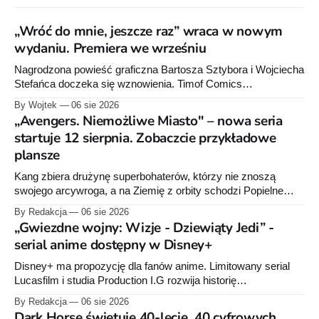
„Wróć do mnie, jeszcze raz” wraca w nowym
wydaniu. Premiera we wrześniu
Nagrodzona powieść graficzna Bartosza Sztybora i Wojciecha
Stefańca doczeka się wznowienia. Timof Comics
przygotowuje nową edycję albumu „Wróć do mnie, jeszcze
By Wojtek
06 sie 2026
raz”, którego pierwsze wydanie ukazało się w 2015 roku.
„Avengers. Niemożliwe Miasto" – nowa seria
startuje 12 sierpnia. Zobaczcie przykładowe
plansze
Kang zbiera drużynę superbohaterów, którzy nie znoszą
swojego arcywroga, a na Ziemię z orbity schodzi Popielne
Przymierze z królem Arturem na czele. Pierwszy tom nowej
By Redakcja
06 sie 2026
serii Avengers autorstwa Jeda MacKaya trafia do sklepów 12
„Gwiezdne wojny: Wizje - Dziewiąty Jedi” -
sierpnia. Rzućcie okiem na przykładowe plansze.
serial anime dostępny w Disney+
Disney+ ma propozycję dla fanów anime. Limitowany serial
Lucasfilm i studia Production I.G rozwija historię
zapoczątkowaną w krótkometrażówkach „Dziewiąty Jedi”
By Redakcja
06 sie 2026
oraz „Dziewiąty Jedi: Dziecko nadziei" z serii „Gwiezdne
Dark Horse świętuje 40-lecie. 40 cyfrowych