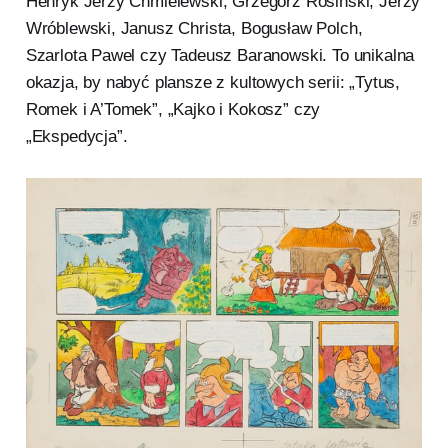
Henryk Jerzy Chmielewski, Grzegorz Rosiński, Jerzy
Wróblewski, Janusz Christa, Bogusław Polch,
Szarlota Pawel czy Tadeusz Baranowski. To unikalna
okazja, by nabyć plansze z kultowych serii: „Tytus,
Romek i A’Tomek”, „Kajko i Kokosz” czy
„Ekspedycja”.