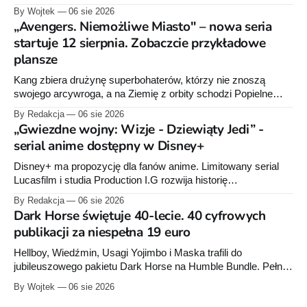
przygotowuje nową edycję albumu „Wróć do mnie, jeszcze
By Wojtek
06 sie 2026
raz”, którego pierwsze wydanie ukazało się w 2015 roku.
„Avengers. Niemożliwe Miasto" – nowa seria
startuje 12 sierpnia. Zobaczcie przykładowe
plansze
Kang zbiera drużynę superbohaterów, którzy nie znoszą
swojego arcywroga, a na Ziemię z orbity schodzi Popielne
Przymierze z królem Arturem na czele. Pierwszy tom nowej
By Redakcja
06 sie 2026
serii Avengers autorstwa Jeda MacKaya trafia do sklepów 12
„Gwiezdne wojny: Wizje - Dziewiąty Jedi” -
sierpnia. Rzućcie okiem na przykładowe plansze.
serial anime dostępny w Disney+
Disney+ ma propozycję dla fanów anime. Limitowany serial
Lucasfilm i studia Production I.G rozwija historię
zapoczątkowaną w krótkometrażówkach „Dziewiąty Jedi”
By Redakcja
06 sie 2026
oraz „Dziewiąty Jedi: Dziecko nadziei" z serii „Gwiezdne
Dark Horse świętuje 40-lecie. 40 cyfrowych
wojny: Wizje”. Wszystkie osiem odcinków jest już dostępnych
publikacji za niespełna 19 euro
w Disney+.
Hellboy, Wiedźmin, Usagi Yojimbo i Maska trafili do
jubileuszowego pakietu Dark Horse na Humble Bundle. Pełny
zestaw obejmuje 40 cyfrowych publikacji i kosztuje 18,71
By Wojtek
06 sie 2026
euro. Oferta kończy się 13 sierpnia.