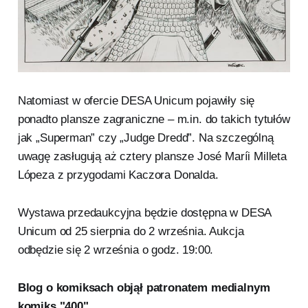
Natomiast w ofercie DESA Unicum pojawiły się
ponadto plansze zagraniczne – m.in. do takich tytułów
jak „Superman” czy „Judge Dredd”. Na szczególną
uwagę zasługują aż cztery plansze José Maríi Milleta
Lópeza z przygodami Kaczora Donalda.
Wystawa przedaukcyjna będzie dostępna w DESA
Unicum od 25 sierpnia do 2 września. Aukcja
odbędzie się 2 września o godz. 19:00.
Blog o komiksach objął patronatem medialnym
komiks "400".