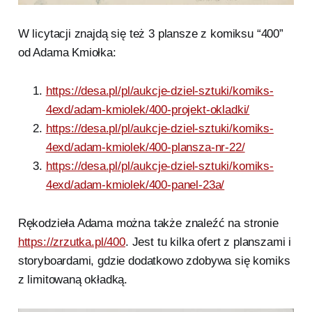
W licytacji znajdą się też 3 plansze z komiksu “400”
od Adama Kmiołka:
https://desa.pl/pl/aukcje-dziel-sztuki/komiks-
4exd/adam-kmiolek/400-projekt-okladki/
https://desa.pl/pl/aukcje-dziel-sztuki/komiks-
4exd/adam-kmiolek/400-plansza-nr-22/
https://desa.pl/pl/aukcje-dziel-sztuki/komiks-
4exd/adam-kmiolek/400-panel-23a/
Rękodzieła Adama można także znaleźć na stronie
https://zrzutka.pl/400
. Jest tu kilka ofert z planszami i
storyboardami, gdzie dodatkowo zdobywa się komiks
z limitowaną okładką.