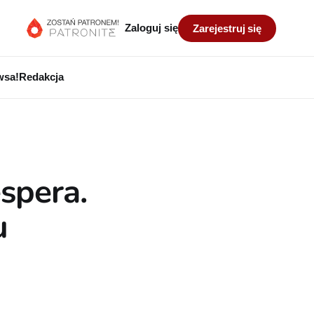
Zaloguj się
Zarejestruj się
wsa!
Redakcja
spera.
u