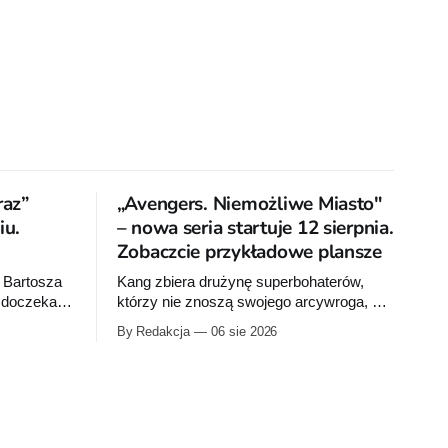
raz”
„Avengers. Niemożliwe Miasto"
u.
– nowa seria startuje 12 sierpnia.
Zobaczcie przykładowe plansze
 Bartosza
Kang zbiera drużynę superbohaterów,
a doczeka
którzy nie znoszą swojego arcywroga, a
na Ziemię z orbity schodzi Popielne
By Redakcja
06 sie 2026
bumu „Wróć
Przymierze z królem Arturem na czele.
 pierwsze
Pierwszy tom nowej serii Avengers
ku.
autorstwa Jeda MacKaya trafia do
sklepów 12 sierpnia. Rzućcie okiem na
przykładowe plansze.