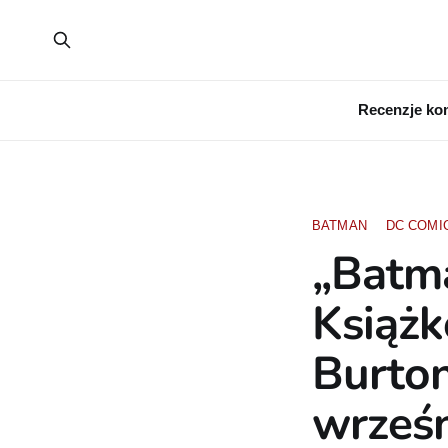
Recenzje ko
BATMAN
DC COMI
„Batma
Książk
Burton
wrześ