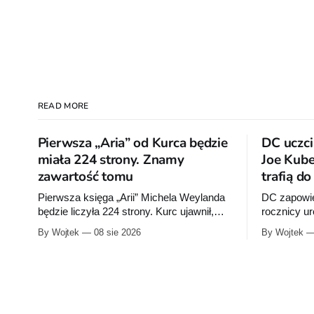
READ MORE
Pierwsza „Aria” od Kurca będzie
DC uczci
miała 224 strony. Znamy
Joe Kube
zawartość tomu
trafią d
Pierwsza księga „Arii” Michela Weylanda
DC zapowie
będzie liczyła 224 strony. Kurc ujawnił,
rocznicy u
które cztery albumy znajdą się w środku i
wrześniu w
By Wojtek
08 sie 2026
By Wojtek
zapowiedział około 30 stron dodatków.
publikacje 
Rocka”, z k
sprzedaży 
urodzin.