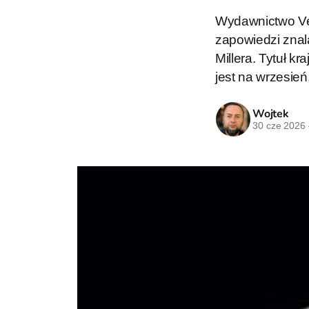
Wydawnictwo Ve
zapowiedzi znal
Millera. Tytuł k
jest na wrzesień
Wojtek
30 cze 2026