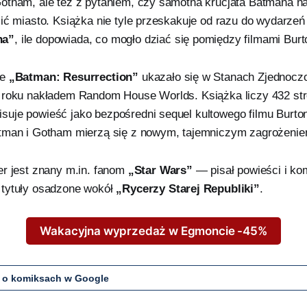
otham, ale też z pytaniem, czy samotna krucjata Batmana n
lić miasto. Książka nie tyle przeskakuje od razu do wydarze
na”
, ile dopowiada, co mogło dziać się pomiędzy filmami Burt
ie
„Batman: Resurrection”
ukazało się w Stanach Zjednocz
 roku nakładem Random House Worlds. Książka liczy 432 str
uje powieść jako bezpośredni sequel kultowego filmu Burto
tman i Gotham mierzą się z nowym, tajemniczym zagrożenie
er jest znany m.in. fanom
„Star Wars”
— pisał powieści i ko
 tytuły osadzone wokół
„Rycerzy Starej Republiki”
.
Wakacyjna wyprzedaż w Egmoncie -45%
 o komiksach w Google