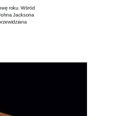
owę roku. Wśród
” Johna Jacksona
 przewidziana