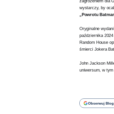
zagrożeniem dla G
wystarczy, by oca
„Powrotu Batma
Oryginalne wydan
października 2024
Random House opis
śmierci Jokera Ba
John Jackson Mill
uniwersum, w tym
Obserwuj Blog