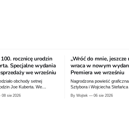
 100. rocznicę urodzin
„Wróć do mnie, jeszcze 
rta. Specjalne wydania
wraca w nowym wydani
o sprzedaży we wrześniu
Premiera we wrześniu
działo obchody setnej
Nagrodzona powieść graficzna
rodzin Joe Kuberta. We
Sztybora i Wojciecha Stefańc
ydawca wypuści specjalne
się wznowienia. Timof Comics
08 sie 2026
By Wojtek
06 sie 2026
poświęcone twórcy „Sgt.
przygotowuje nową edycję al
tórych dwie trafią do
do mnie, jeszcze raz”, którego
niemal dokładnie w dniu jego
wydanie ukazało się w 2015 ro