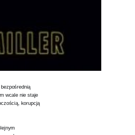
 bezpośrednią
m wcale nie staje
pczością, korupcją
olejnym