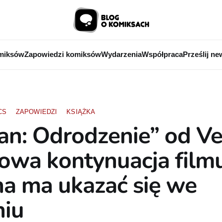
miksów
Zapowiedzi komiksów
Wydarzenia
Współpraca
Prześlij ne
CS
ZAPOWIEDZI
KSIĄŻKA
n: Odrodzenie” od Ve
owa kontynuacja film
a ma ukazać się we
niu