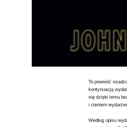
To powieść osadzo
kontynuacją wydar
się dzięki temu b
i cieniem wydarzeń
Według opisu wyda