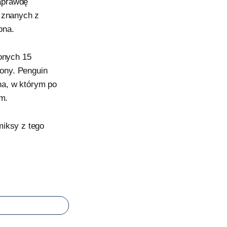
aprawdę
ń znanych z
ona.
onych 15
ony. Penguin
na, w którym po
m.
miksy z tego