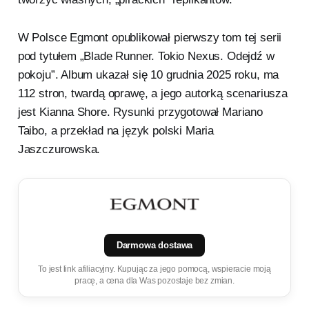
W Polsce Egmont opublikował pierwszy tom tej serii
pod tytułem „Blade Runner. Tokio Nexus. Odejdź w
pokoju”. Album ukazał się 10 grudnia 2025 roku, ma
112 stron, twardą oprawę, a jego autorką scenariusza
jest Kianna Shore. Rysunki przygotował Mariano
Taibo, a przekład na język polski Maria
Jaszczurowska.
Darmowa dostawa
To jest link afiliacyjny. Kupując za jego pomocą, wspieracie moją
pracę, a cena dla Was pozostaje bez zmian.