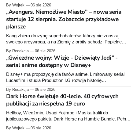
przygotowuje nową edycję albumu „Wróć do mnie, jeszcze
By Wojtek
06 sie 2026
raz”, którego pierwsze wydanie ukazało się w 2015 roku.
„Avengers. Niemożliwe Miasto" – nowa seria
startuje 12 sierpnia. Zobaczcie przykładowe
plansze
Kang zbiera drużynę superbohaterów, którzy nie znoszą
swojego arcywroga, a na Ziemię z orbity schodzi Popielne
Przymierze z królem Arturem na czele. Pierwszy tom nowej
By Redakcja
06 sie 2026
serii Avengers autorstwa Jeda MacKaya trafia do sklepów 12
„Gwiezdne wojny: Wizje - Dziewiąty Jedi” -
sierpnia. Rzućcie okiem na przykładowe plansze.
serial anime dostępny w Disney+
Disney+ ma propozycję dla fanów anime. Limitowany serial
Lucasfilm i studia Production I.G rozwija historię
zapoczątkowaną w krótkometrażówkach „Dziewiąty Jedi”
By Redakcja
06 sie 2026
oraz „Dziewiąty Jedi: Dziecko nadziei" z serii „Gwiezdne
Dark Horse świętuje 40-lecie. 40 cyfrowych
wojny: Wizje”. Wszystkie osiem odcinków jest już dostępnych
publikacji za niespełna 19 euro
w Disney+.
Hellboy, Wiedźmin, Usagi Yojimbo i Maska trafili do
jubileuszowego pakietu Dark Horse na Humble Bundle. Pełny
zestaw obejmuje 40 cyfrowych publikacji i kosztuje 18,71
By Wojtek
06 sie 2026
euro. Oferta kończy się 13 sierpnia.