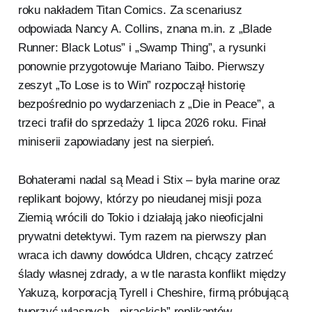
roku nakładem Titan Comics. Za scenariusz
odpowiada Nancy A. Collins, znana m.in. z „Blade
Runner: Black Lotus” i „Swamp Thing”, a rysunki
ponownie przygotowuje Mariano Taibo. Pierwszy
zeszyt „To Lose is to Win” rozpoczął historię
bezpośrednio po wydarzeniach z „Die in Peace”, a
trzeci trafił do sprzedaży 1 lipca 2026 roku. Finał
miniserii zapowiadany jest na sierpień.
Bohaterami nadal są Mead i Stix – była marine oraz
replikant bojowy, którzy po nieudanej misji poza
Ziemią wrócili do Tokio i działają jako nieoficjalni
prywatni detektywi. Tym razem na pierwszy plan
wraca ich dawny dowódca Uldren, chcący zatrzeć
ślady własnej zdrady, a w tle narasta konflikt między
Yakuzą, korporacją Tyrell i Cheshire, firmą próbującą
tworzyć własnych, „pirackich” replikantów.