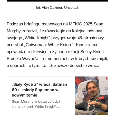
fot. Akin Cakiner, Unsplash
Podczas briefingu prasowego na MFKiG 2025 Sean
Murphy zdradził, że równolegle do kolejnej odsłony
swojego „White Knight” przygotowuje 48-stronicowy
one-shot „Catwoman: White Knight”. Komiks ma
opowiadać o dziewięciu życiach relacji Seliny Kyle i
Bruce’a Wayne’a – o momentach, w których się mijali,
o sporach i o tym, co ich zawsze do siebie wraca.
„Biały Rycerz” wraca: Batman
60+ i młody Superman w
nowym tomie
Sean Murphy w Łodzi zdradził
kierunek serii „White Knight”.
Następny tom to spotkanie