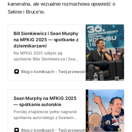
kameralna, ale wizualnie rozmachowa opowieść o
Selinie i Bruce’ie.
Bill Sienkiewicz i Sean Murphy
na MFKiG 2025 — spotkanie z
dziennikarzami
Na MFKiG 2025 odbyło się
spotkanie Billa Sienkiewicza i Seana
Murphy’ego z dziennikarzami.
Atmosfera była swobodna, a
Blog o komiksach - Twój przewodnik po świecie komiksów!
rozmowa skupiła się na codziennej
pracy nad komiksami, źródłach
inspiracji i tym, jak zmienia się
rynek. W Q&A czytelnicy
Sean Murphy na MFKiG 2025
dopytywali współprace i plany.
— spotkanie autorskie
Poniżej znajdziecie pełne nagranie
spotkania autorskiego z Seanem
Murphym z MFKiG 2025. Autor
mówi m.in. o kulisach pracy nad
Blog o komiksach - Twój przewodnik po świecie komiksów!