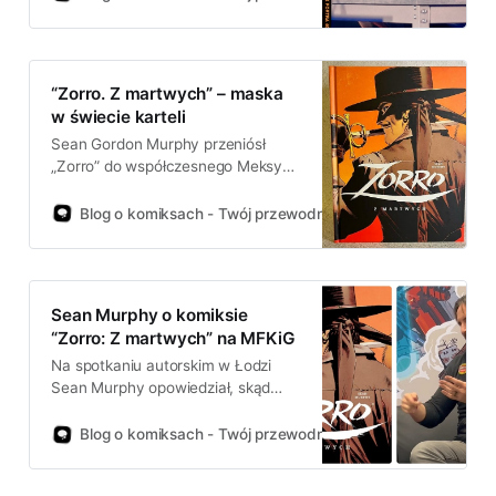
„White Knight” oraz planach
dotyczących tej serii.
“Zorro. Z martwych” – maska
w świecie karteli
Sean Gordon Murphy przeniósł
„Zorro” do współczesnego Meksyku
i sprawdził, jak mit maski działa w
realiach rządzonych przez strach.
Blog o komiksach - Twój przewodnik po świecie komiksów!
To zwarta, dynamiczna historia o
odwadze i konsekwencjach, z
kilkoma trafnymi akcentami
społecznymi.
Sean Murphy o komiksie
“Zorro: Z martwych” na MFKiG
Na spotkaniu autorskim w Łodzi
Sean Murphy opowiedział, skąd
wziął się pomysł na
uwspółcześnionego Zorro, jak
Blog o komiksach - Twój przewodnik po świecie komiksów!
wyglądały kulisy licencji i dlaczego
w jego wersji echo Don Kichota