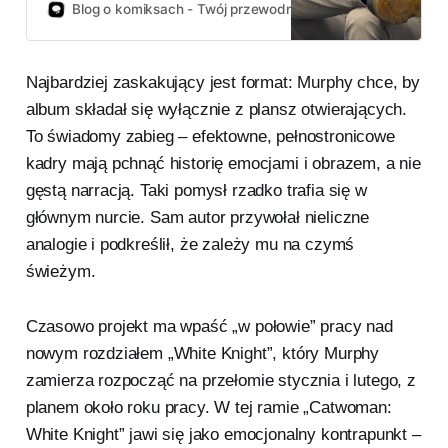
Batmana z 20-letnim Supermanem,
Blog o komiksach - Twój przewodnik po świecie komiksów!
konflikt o skalę mocy, „gwiezdne
wrota” i szybkie wejście reszty Ligi.
W połowie prac planuje też 48-
Najbardziej zaskakujący jest format: Murphy chce, by
stronicową „Catwoman: White
Knight”.
album składał się wyłącznie z plansz otwierających.
To świadomy zabieg – efektowne, pełnostronicowe
kadry mają pchnąć historię emocjami i obrazem, a nie
gęstą narracją. Taki pomysł rzadko trafia się w
głównym nurcie. Sam autor przywołał nieliczne
analogie i podkreślił, że zależy mu na czymś
świeżym.
Czasowo projekt ma wpaść „w połowie” pracy nad
nowym rozdziałem „White Knight”, który Murphy
zamierza rozpocząć na przełomie stycznia i lutego, z
planem około roku pracy. W tej ramie „Catwoman:
White Knight” jawi się jako emocjonalny kontrapunkt –