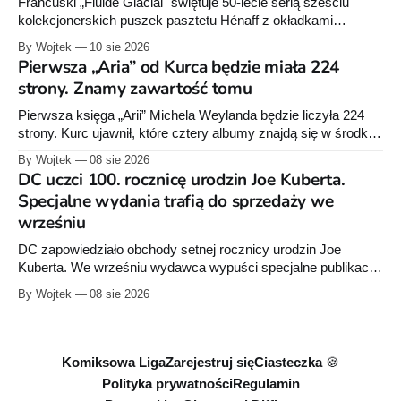
Francuski „Fluide Glacial" świętuje 50-lecie serią sześciu
kolekcjonerskich puszek pasztetu Hénaff z okładkami
klasyków komiksu - Gotliba, Bineta, Margerina i innych. U nas
By Wojtek
10 sie 2026
na spożywce goszczą raczej superbohaterowie DC i Marvela.
Pierwsza „Aria” od Kurca będzie miała 224
Batmana na pasztecie chyba jeszcze nie było.
strony. Znamy zawartość tomu
Pierwsza księga „Arii” Michela Weylanda będzie liczyła 224
strony. Kurc ujawnił, które cztery albumy znajdą się w środku i
zapowiedział około 30 stron dodatków.
By Wojtek
08 sie 2026
DC uczci 100. rocznicę urodzin Joe Kuberta.
Specjalne wydania trafią do sprzedaży we
wrześniu
DC zapowiedziało obchody setnej rocznicy urodzin Joe
Kuberta. We wrześniu wydawca wypuści specjalne publikacje
poświęcone twórcy „Sgt. Rocka”, z których dwie trafią do
By Wojtek
08 sie 2026
sprzedaży niemal dokładnie w dniu jego urodzin.
Komiksowa Liga
Zarejestruj się
Ciasteczka 🍪
Polityka prywatności
Regulamin