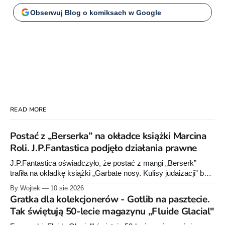
spotyka się z klimatem „Narcos”.
Poniżej najciekawsze wątki.
Obserwuj Blog o komiksach w Google
READ MORE
Postać z „Berserka” na okładce książki Marcina
Roli. J.P.Fantastica podjęło działania prawne
J.P.Fantastica oświadczyło, że postać z mangi „Berserk”
trafiła na okładkę książki „Garbate nosy. Kulisy judaizacji” bez
zgody wydawnictwa. Polski wydawca serii poinformował o
By Wojtek
10 sie 2026
działaniach prawnych, lecz nie ujawnił ich zakresu.
Gratka dla kolekcjonerów - Gotlib na pasztecie.
Tak świętują 50-lecie magazynu „Fluide Glacial"