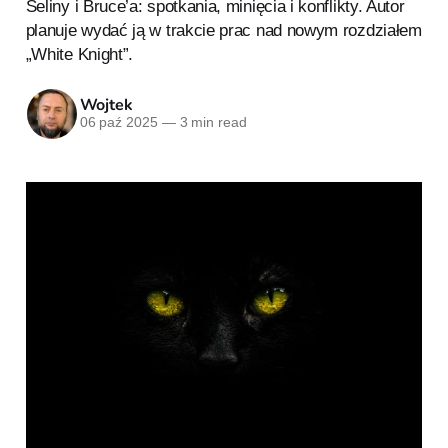
Seliny i Bruce’a: spotkania, minięcia i konflikty. Autor
planuje wydać ją w trakcie prac nad nowym rozdziałem
„White Knight”.
Wojtek
06 paź 2025
—
3 min read