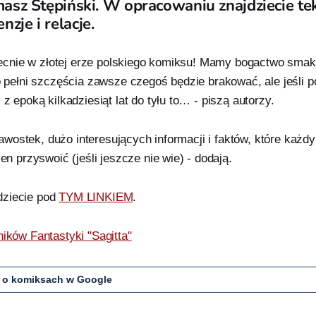
omasz Stępiński. W opracowaniu znajdziecie tek
zje i relacje.
becnie w złotej erze polskiego komiksu! Mamy bogactwo smak
 pełni szczęścia zawsze czegoś będzie brakować, ale jeśli
 epoką kilkadziesiąt lat do tyłu to… - piszą autorzy.
kawostek, dużo interesujących informacji i faktów, które każdy
n przyswoić (jeśli jeszcze nie wie) - dodają.
dziecie pod
TYM LINKIEM
.
ników Fantastyki "Sagitta"
 o komiksach w Google