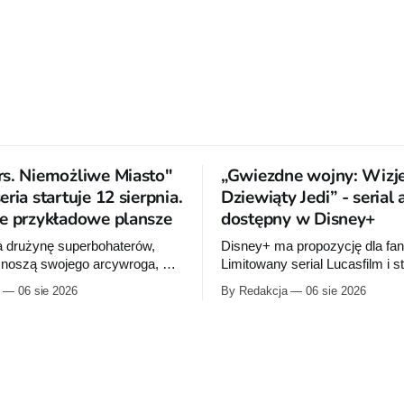
s. Niemożliwe Miasto"
„Gwiezdne wojny: Wizje
ria startuje 12 sierpnia.
Dziewiąty Jedi” - serial
e przykładowe plansze
dostępny w Disney+
a drużynę superbohaterów,
Disney+ ma propozycję dla fa
 znoszą swojego arcywroga, a
Limitowany serial Lucasfilm i s
 orbity schodzi Popielne
Production I.G rozwija historię
06 sie 2026
By Redakcja
06 sie 2026
 z królem Arturem na czele.
zapoczątkowaną w krótkomet
om nowej serii Avengers
„Dziewiąty Jedi” oraz „Dziewiąt
Jeda MacKaya trafia do
Dziecko nadziei" z serii „Gwie
 sierpnia. Rzućcie okiem na
Wizje”. Wszystkie osiem odcin
e plansze.
już dostępnych w Disney+.