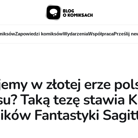
miksów
Zapowiedzi komiksów
Wydarzenia
Współpraca
Prześlij ne
jemy w złotej erze pol
u? Taką tezę stawia 
ików Fantastyki Sagit