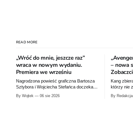
READ MORE
„Wróć do mnie, jeszcze raz”
„Avenger
wraca w nowym wydaniu.
– nowa se
Premiera we wrześniu
Zobaczci
Nagrodzona powieść graficzna Bartosza
Kang zbier
Sztybora i Wojciecha Stefańca doczeka
którzy nie
się wznowienia. Timof Comics
na Ziemię z
By Wojtek
06 sie 2026
By Redakcja
przygotowuje nową edycję albumu „Wróć
Przymierze
do mnie, jeszcze raz”, którego pierwsze
Pierwszy t
wydanie ukazało się w 2015 roku.
autorstwa 
sklepów 12
przykładow