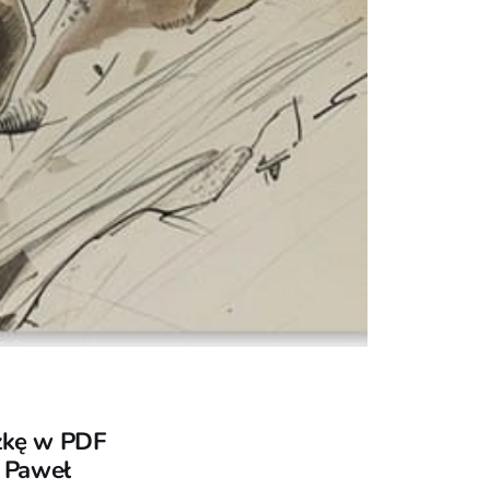
czkę w PDF
ą Paweł