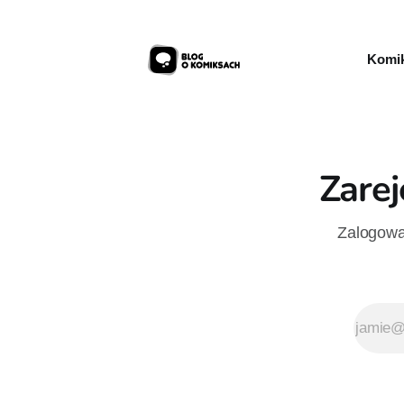
Komik
Zarej
Zalogowan