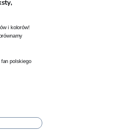
sty,
ów i kolorów!
 porównamy
 fan polskiego