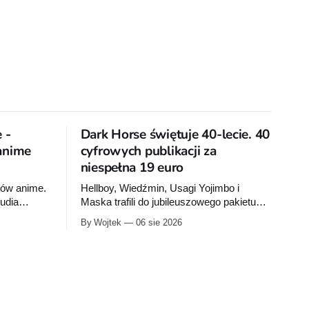
 -
Dark Horse świętuje 40-lecie. 40
 anime
cyfrowych publikacji za
niespełna 19 euro
nów anime.
Hellboy, Wiedźmin, Usagi Yojimbo i
tudia
Maska trafili do jubileuszowego pakietu
Dark Horse na Humble Bundle. Pełny
By Wojtek
06 sie 2026
rażówkach
zestaw obejmuje 40 cyfrowych publikacji i
y Jedi:
kosztuje 18,71 euro. Oferta kończy się 13
zdne wojny:
sierpnia.
ków jest