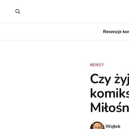
Recenzje ko
NEWSY
Czy ży
komiks
Miłośn
Wojtek