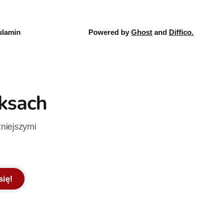
lamin
Powered by
Ghost
and
Diffico.
iksach
żniejszymi
się!