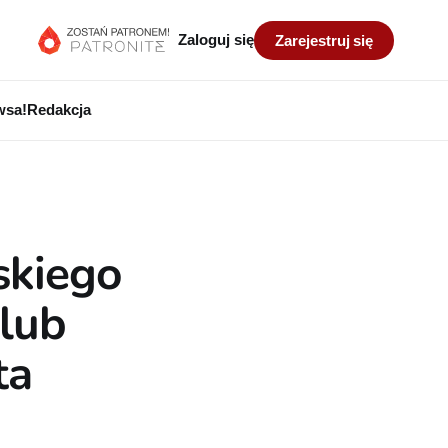
Zaloguj się
Zarejestruj się
wsa!
Redakcja
skiego
Klub
ta