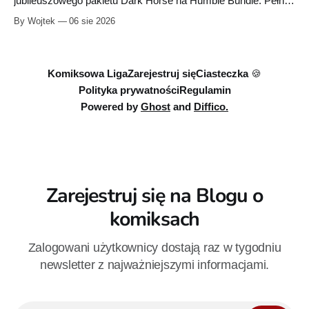
jubileuszowego pakietu Dark Horse na Humble Bundle. Pełny
zestaw obejmuje 40 cyfrowych publikacji i kosztuje 18,71
By Wojtek
06 sie 2026
euro. Oferta kończy się 13 sierpnia.
Komiksowa Liga
Zarejestruj się
Ciasteczka 🍪
Polityka prywatności
Regulamin
Powered by
Ghost
and
Diffico.
Zarejestruj się na Blogu o
komiksach
Zalogowani użytkownicy dostają raz w tygodniu
newsletter z najważniejszymi informacjami.