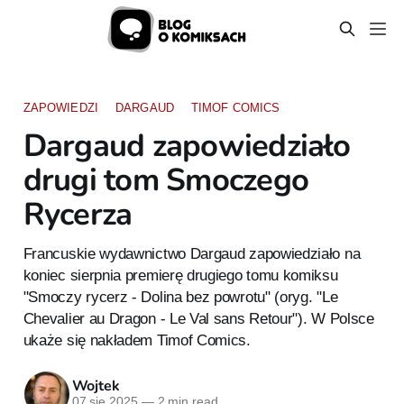
ZAPOWIEDZI
DARGAUD
TIMOF COMICS
Dargaud zapowiedziało
drugi tom Smoczego
Rycerza
Francuskie wydawnictwo Dargaud zapowiedziało na
koniec sierpnia premierę drugiego tomu komiksu
"Smoczy rycerz - Dolina bez powrotu" (oryg. "Le
Chevalier au Dragon - Le Val sans Retour"). W Polsce
ukaże się nakładem Timof Comics.
Wojtek
07 sie 2025
—
2 min read