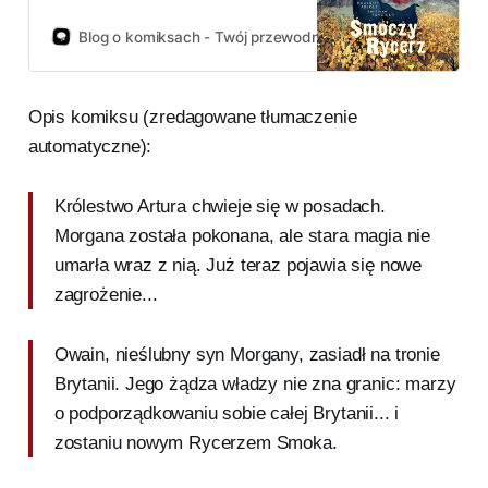
arturiańskich legend. Wykładowca
akademicki i mediewista Emanuele
Blog o komiksach - Twój przewodnik po świecie komiksów!
Arioli przez ponad dekadę prowadził
badania nad rękopisami, by
zrekonstruować nieznaną do tej
Opis komiksu (zredagowane tłumaczenie
pory historię o tajemniczym
Rycerzu Okrągłego Stołu. Ich
automatyczne):
zwieńczeniem jest komiks pod
tytułem “Smoczy Rycerz” wydany
Królestwo Artura chwieje się w posadach.
właśnie w Polsce nakładem Timof
Comics.
Morgana została pokonana, ale stara magia nie
umarła wraz z nią. Już teraz pojawia się nowe
zagrożenie...
Owain, nieślubny syn Morgany, zasiadł na tronie
Brytanii. Jego żądza władzy nie zna granic: marzy
o podporządkowaniu sobie całej Brytanii... i
zostaniu nowym Rycerzem Smoka.