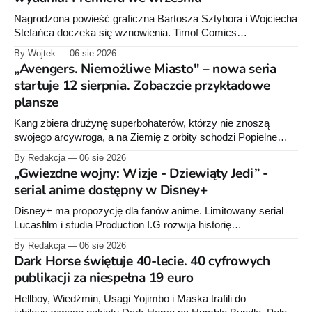
Nagrodzona powieść graficzna Bartosza Sztybora i Wojciecha
Stefańca doczeka się wznowienia. Timof Comics
przygotowuje nową edycję albumu „Wróć do mnie, jeszcze
By Wojtek
06 sie 2026
raz”, którego pierwsze wydanie ukazało się w 2015 roku.
„Avengers. Niemożliwe Miasto" – nowa seria
startuje 12 sierpnia. Zobaczcie przykładowe
plansze
Kang zbiera drużynę superbohaterów, którzy nie znoszą
swojego arcywroga, a na Ziemię z orbity schodzi Popielne
Przymierze z królem Arturem na czele. Pierwszy tom nowej
By Redakcja
06 sie 2026
serii Avengers autorstwa Jeda MacKaya trafia do sklepów 12
„Gwiezdne wojny: Wizje - Dziewiąty Jedi” -
sierpnia. Rzućcie okiem na przykładowe plansze.
serial anime dostępny w Disney+
Disney+ ma propozycję dla fanów anime. Limitowany serial
Lucasfilm i studia Production I.G rozwija historię
zapoczątkowaną w krótkometrażówkach „Dziewiąty Jedi”
By Redakcja
06 sie 2026
oraz „Dziewiąty Jedi: Dziecko nadziei" z serii „Gwiezdne
Dark Horse świętuje 40-lecie. 40 cyfrowych
wojny: Wizje”. Wszystkie osiem odcinków jest już dostępnych
publikacji za niespełna 19 euro
w Disney+.
Hellboy, Wiedźmin, Usagi Yojimbo i Maska trafili do