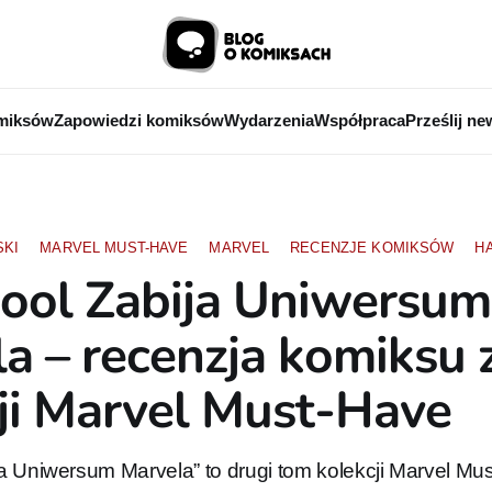
miksów
Zapowiedzi komiksów
Wydarzenia
Współpraca
Prześlij ne
SKI
MARVEL MUST-HAVE
MARVEL
RECENZJE KOMIKSÓW
H
ool Zabija Uniwersum
a – recenzja komiksu 
ji Marvel Must-Have
a Uniwersum Marvela” to drugi tom kolekcji Marvel Mu