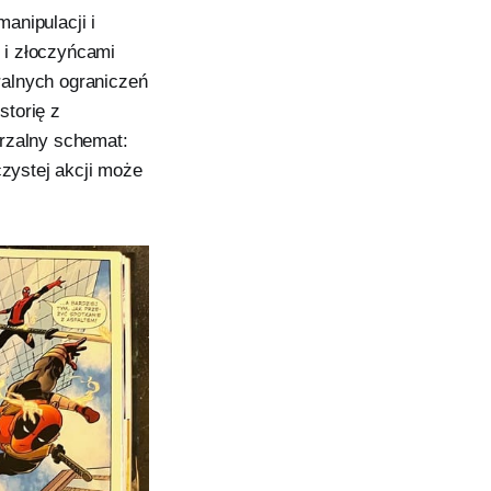
manipulacji i
 i złoczyńcami
ralnych ograniczeń
storię z
arzalny schemat:
czystej akcji może