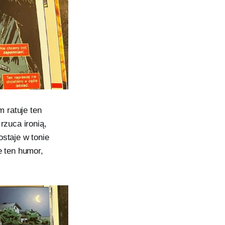
 ratuje ten
zuca ironią,
ostaje w tonie
e ten humor,