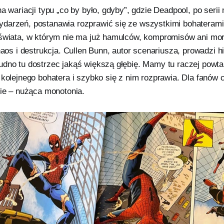
a wariacji typu „co by było, gdyby”, gdzie Deadpool, po serii 
darzeń, postanawia rozprawić się ze wszystkimi bohaterami
 świata, w którym nie ma już hamulców, kompromisów ani mo
chaos i destrukcja. Cullen Bunn, autor scenariusza, prowadzi hi
udno tu dostrzec jakąś większą głębię. Mamy tu raczej powt
 kolejnego bohatera i szybko się z nim rozprawia. Dla fanów 
nie – nużąca monotonia.