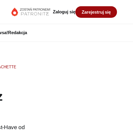
Zaloguj się
Zarejestruj się
wsa!
Redakcja
ACHETTE
z
st-Have od