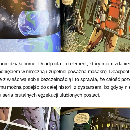
nie działa humor Deadpoola. To element, który moim zdaniem
dnięciem w mroczną i zupełnie poważną masakrę. Deadpool r
 z właściwą sobie bezczelnością i to sprawia, że całość poz
emu można podejść do całej historii z dystansem, bo gdyby ni
u seria brutalnych egzekucji ulubionych postaci.