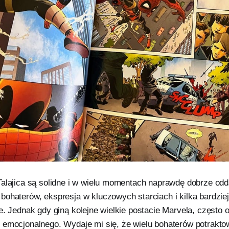
Talajica są solidne i w wielu momentach naprawdę dobrze odd
bohaterów, ekspresja w kluczowych starciach i kilka bardzi
e. Jednak gdy giną kolejne wielkie postacie Marvela, często 
 emocjonalnego. Wydaje mi się, że wielu bohaterów potrakto