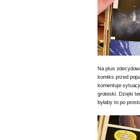
Na plus zdecydowa
komiks przed popa
komentuje sytuacje
groteski. Dzięki t
byłaby to po prost