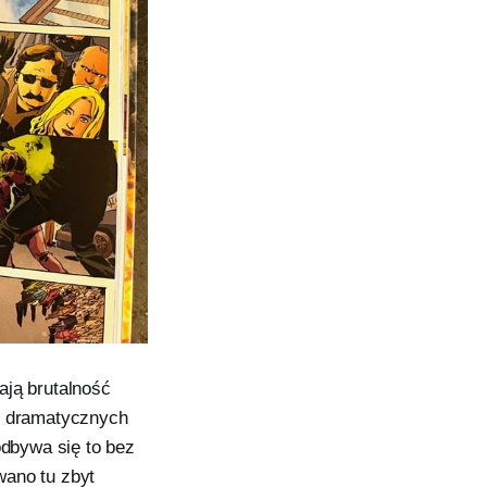
ają brutalność
ej dramatycznych
odbywa się to bez
wano tu zbyt