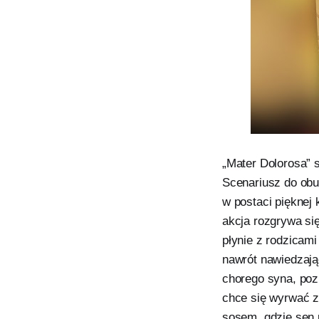
„Mater Dolorosa” 
Scenariusz do obu
w postaci pięknej
akcja rozgrywa si
płynie z rodzicam
nawrót nawiedzają
chorego syna, poz
chce się wyrwać z
sosem, gdzie sen p