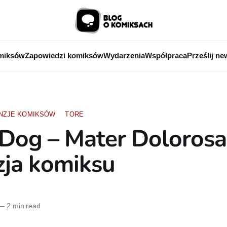
miksów
Zapowiedzi komiksów
Wydarzenia
Współpraca
Prześlij ne
NZJE KOMIKSÓW
TORE
Dog – Mater Dolorosa
zja komiksu
—
2 min read