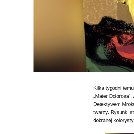
Kilka tygodni tem
„Mater Dolorosa”.
Detektywem Mroku 
twarzy. Rysunki s
dobranej kolorystyk