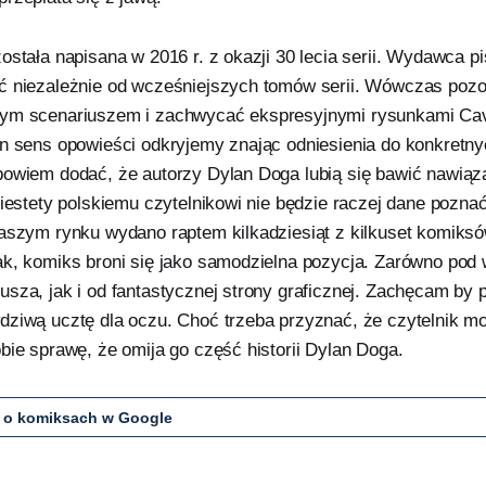
ostała napisana w 2016 r. z okazji 30 lecia serii. Wydawca p
ć niezależnie od wcześniejszych tomów serii. Wówczas pozo
cym scenariuszem i zachwycać ekspresyjnymi rysunkami Ca
en sens opowieści odkryjemy znając odniesienia do konkretn
bowiem dodać, że autorzy Dylan Doga lubią się bawić nawiąz
Niestety polskiemu czytelnikowi nie będzie raczej dane pozna
naszym rynku wydano raptem kilkadziesiąt z kilkuset komiks
ak, komiks broni się jako samodzielna pozycja. Zarówno pod
sza, jak i od fantastycznej strony graficznej. Zachęcam by 
dziwą ucztę dla oczu. Choć trzeba przyznać, że czytelnik m
bie sprawę, że omija go część historii Dylan Doga.
 o komiksach w Google