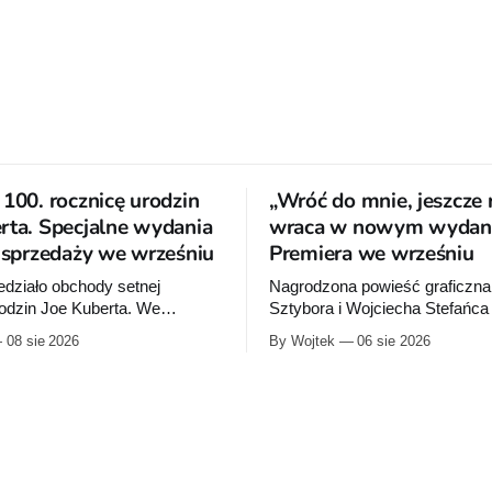
 100. rocznicę urodzin
„Wróć do mnie, jeszcze 
rta. Specjalne wydania
wraca w nowym wydani
o sprzedaży we wrześniu
Premiera we wrześniu
działo obchody setnej
Nagrodzona powieść graficzna
rodzin Joe Kuberta. We
Sztybora i Wojciecha Stefańc
ydawca wypuści specjalne
się wznowienia. Timof Comics
08 sie 2026
By Wojtek
06 sie 2026
poświęcone twórcy „Sgt.
przygotowuje nową edycję al
tórych dwie trafią do
do mnie, jeszcze raz”, którego
niemal dokładnie w dniu jego
wydanie ukazało się w 2015 ro