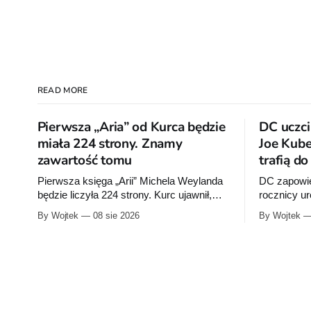
READ MORE
Pierwsza „Aria” od Kurca będzie
DC uczci
miała 224 strony. Znamy
Joe Kube
zawartość tomu
trafią d
Pierwsza księga „Arii” Michela Weylanda
DC zapowie
będzie liczyła 224 strony. Kurc ujawnił,
rocznicy u
które cztery albumy znajdą się w środku i
wrześniu w
By Wojtek
08 sie 2026
By Wojtek
zapowiedział około 30 stron dodatków.
publikacje 
Rocka”, z k
sprzedaży 
urodzin.