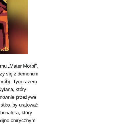
umu „Mater Morbi”.
erzy się z demonem
horób). Tym razem
ylana, który
ponownie przeżywa
ystko, by uratować
bohatera, który
lijno-onirycznym