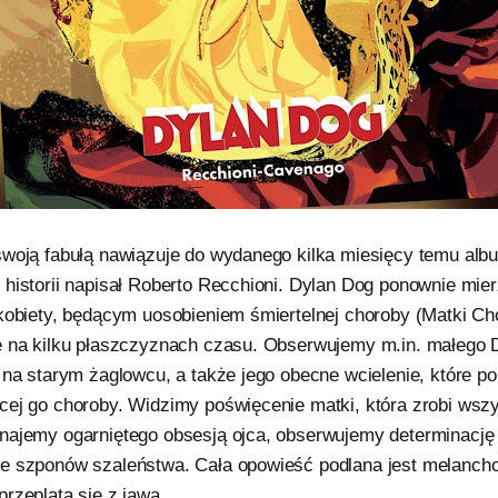
swoją fabułą nawiązuje do wydanego kilka miesięcy temu alb
 historii napisał Roberto Recchioni. Dylan Dog ponownie mi
 kobiety, będącym uosobieniem śmiertelnej choroby (Matki C
ę na kilku płaszczyznach czasu. Obserwujemy m.in. małego D
i na starym żaglowcu, a także jego obecne wcielenie, które 
cej go choroby. Widzimy poświęcenie matki, która zrobi wsz
najemy ogarniętego obsesją ojca, obserwujemy determinację 
e szponów szaleństwa. Cała opowieść podlana jest melancho
rzeplata się z jawą.