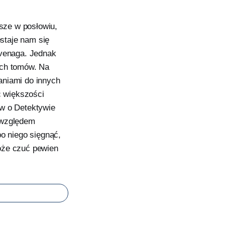
isze w posłowiu,
staje nam się
venaga. Jednak
ych tomów. Na
aniami do innych
ć większości
ów o Detektywie
 względem
po niego sięgnąć,
oże czuć pewien