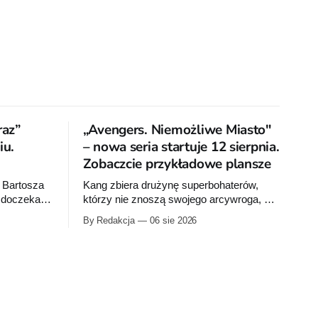
raz”
„Avengers. Niemożliwe Miasto"
u.
– nowa seria startuje 12 sierpnia.
Zobaczcie przykładowe plansze
 Bartosza
Kang zbiera drużynę superbohaterów,
a doczeka
którzy nie znoszą swojego arcywroga, a
na Ziemię z orbity schodzi Popielne
By Redakcja
06 sie 2026
bumu „Wróć
Przymierze z królem Arturem na czele.
 pierwsze
Pierwszy tom nowej serii Avengers
ku.
autorstwa Jeda MacKaya trafia do
sklepów 12 sierpnia. Rzućcie okiem na
przykładowe plansze.