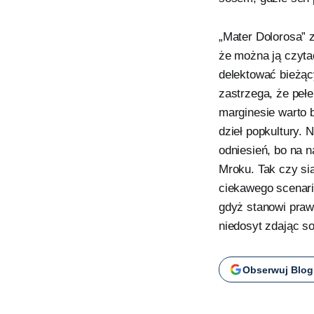
„Mater Dolorosa” z
że można ją czyta
delektować bieżą
zastrzega, że peł
marginesie warto 
dzieł popkultury. 
odniesień, bo na 
Mroku. Tak czy si
ciekawego scenariu
gdyż stanowi praw
niedosyt zdając so
Obserwuj Blog