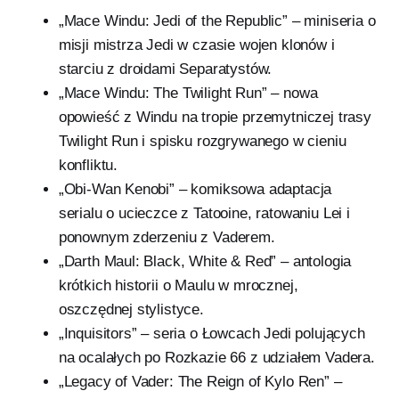
„Mace Windu: Jedi of the Republic” – miniseria o
misji mistrza Jedi w czasie wojen klonów i
starciu z droidami Separatystów.
„Mace Windu: The Twilight Run” – nowa
opowieść z Windu na tropie przemytniczej trasy
Twilight Run i spisku rozgrywanego w cieniu
konfliktu.
„Obi-Wan Kenobi” – komiksowa adaptacja
serialu o ucieczce z Tatooine, ratowaniu Lei i
ponownym zderzeniu z Vaderem.
„Darth Maul: Black, White & Red” – antologia
krótkich historii o Maulu w mrocznej,
oszczędnej stylistyce.
„Inquisitors” – seria o Łowcach Jedi polujących
na ocalałych po Rozkazie 66 z udziałem Vadera.
„Legacy of Vader: The Reign of Kylo Ren” –