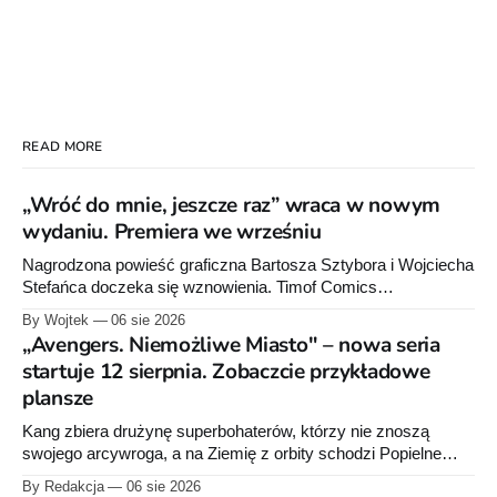
READ MORE
„Wróć do mnie, jeszcze raz” wraca w nowym
wydaniu. Premiera we wrześniu
Nagrodzona powieść graficzna Bartosza Sztybora i Wojciecha
Stefańca doczeka się wznowienia. Timof Comics
przygotowuje nową edycję albumu „Wróć do mnie, jeszcze
By Wojtek
06 sie 2026
raz”, którego pierwsze wydanie ukazało się w 2015 roku.
„Avengers. Niemożliwe Miasto" – nowa seria
startuje 12 sierpnia. Zobaczcie przykładowe
plansze
Kang zbiera drużynę superbohaterów, którzy nie znoszą
swojego arcywroga, a na Ziemię z orbity schodzi Popielne
Przymierze z królem Arturem na czele. Pierwszy tom nowej
By Redakcja
06 sie 2026