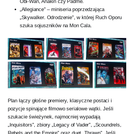
Obi-Wan, Anakin czy Padmé.
„Allegiance” – miniseria poprzedzająca
„Skywalker. Odrodzenie”, w której Ruch Oporu
szuka sojuszników na Mon Cala.
Plan łączy głośne premiery, klasyczne postaci i
pozycje spinające filmowo serialowe wątki. Jeśli
szukacie świeżynek, najmocniej wypadają
„Inquisitors”, zbiory „Legacy of Vader”, „Scoundrels,
Rebels and the Empire” oraz duet „Thrawn”. Jeśli