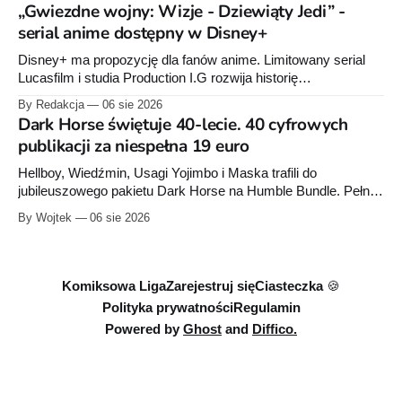
serii Avengers autorstwa Jeda MacKaya trafia do sklepów 12
„Gwiezdne wojny: Wizje - Dziewiąty Jedi” -
sierpnia. Rzućcie okiem na przykładowe plansze.
serial anime dostępny w Disney+
Disney+ ma propozycję dla fanów anime. Limitowany serial
Lucasfilm i studia Production I.G rozwija historię
zapoczątkowaną w krótkometrażówkach „Dziewiąty Jedi”
By Redakcja
06 sie 2026
oraz „Dziewiąty Jedi: Dziecko nadziei" z serii „Gwiezdne
Dark Horse świętuje 40-lecie. 40 cyfrowych
wojny: Wizje”. Wszystkie osiem odcinków jest już dostępnych
publikacji za niespełna 19 euro
w Disney+.
Hellboy, Wiedźmin, Usagi Yojimbo i Maska trafili do
jubileuszowego pakietu Dark Horse na Humble Bundle. Pełny
zestaw obejmuje 40 cyfrowych publikacji i kosztuje 18,71
By Wojtek
06 sie 2026
euro. Oferta kończy się 13 sierpnia.
Komiksowa Liga
Zarejestruj się
Ciasteczka 🍪
Polityka prywatności
Regulamin
Powered by
Ghost
and
Diffico.