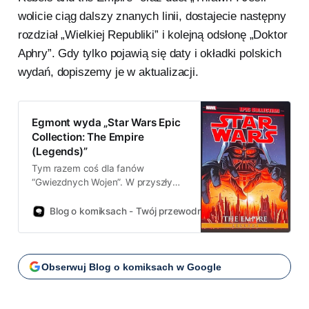
wolicie ciąg dalszy znanych linii, dostajecie następny
rozdział „Wielkiej Republiki” i kolejną odsłonę „Doktor
Aphry”. Gdy tylko pojawią się daty i okładki polskich
wydań, dopiszemy je w aktualizacji.
Egmont wyda „Star Wars Epic
Collection: The Empire
(Legends)”
Tym razem coś dla fanów
“Gwiezdnych Wojen”. W przyszłym
roku na rynek trafi polska edycja
„Star Wars Epic Collection: The
Blog o komiksach - Twój przewodnik po świecie komiksów!
Empire” z linii Legends. To gruby
tom zbierający historie z czasów
umacniania władzy Imperium,
pomiędzy Epizodem III a IV.
Obserwuj Blog o komiksach w Google