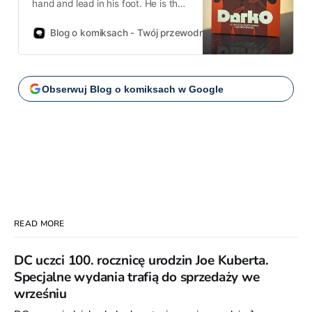
hand and lead in his foot. He is the
Nightrider cruising at the speed of
fright! This is the Nightrider, and we
Blog o komiksach - Twój przewodnik po świecie komiksów!
ain’t never coming back! I’m a fuel-
injected suicide machine! I am a
rocker! I am a roller! I am the out-
of-controller!
Obserwuj Blog o komiksach w Google
READ MORE
DC uczci 100. rocznicę urodzin Joe Kuberta.
Specjalne wydania trafią do sprzedaży we
wrześniu