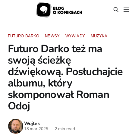
FUTURO DARKO
NEWSY
WYWIADY
MUZYKA
Futuro Darko też ma
swoją ścieżkę
dźwiękową. Posłuchajcie
albumu, który
skomponował Roman
Odoj
Wojtek
18 mar 2025
—
2 min read