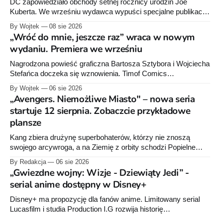
DC zapowiedziało obchody setnej rocznicy urodzin Joe
Kuberta. We wrześniu wydawca wypuści specjalne publikacje
poświęcone twórcy „Sgt. Rocka”, z których dwie trafią do
By Wojtek
08 sie 2026
sprzedaży niemal dokładnie w dniu jego urodzin.
„Wróć do mnie, jeszcze raz” wraca w nowym
wydaniu. Premiera we wrześniu
Nagrodzona powieść graficzna Bartosza Sztybora i Wojciecha
Stefańca doczeka się wznowienia. Timof Comics
przygotowuje nową edycję albumu „Wróć do mnie, jeszcze
By Wojtek
06 sie 2026
raz”, którego pierwsze wydanie ukazało się w 2015 roku.
„Avengers. Niemożliwe Miasto" – nowa seria
startuje 12 sierpnia. Zobaczcie przykładowe
plansze
Kang zbiera drużynę superbohaterów, którzy nie znoszą
swojego arcywroga, a na Ziemię z orbity schodzi Popielne
Przymierze z królem Arturem na czele. Pierwszy tom nowej
By Redakcja
06 sie 2026
serii Avengers autorstwa Jeda MacKaya trafia do sklepów 12
„Gwiezdne wojny: Wizje - Dziewiąty Jedi” -
sierpnia. Rzućcie okiem na przykładowe plansze.
serial anime dostępny w Disney+
Disney+ ma propozycję dla fanów anime. Limitowany serial
Lucasfilm i studia Production I.G rozwija historię
zapoczątkowaną w krótkometrażówkach „Dziewiąty Jedi”