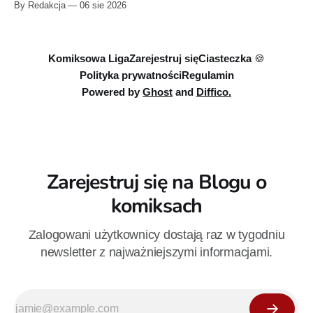
By Redakcja
06 sie 2026
oraz „Dziewiąty Jedi: Dziecko nadziei" z serii „Gwiezdne
wojny: Wizje”. Wszystkie osiem odcinków jest już dostępnych
w Disney+.
Komiksowa Liga
Zarejestruj się
Ciasteczka 🍪
Polityka prywatności
Regulamin
Powered by
Ghost
and
Diffico.
Zarejestruj się na Blogu o
komiksach
Zalogowani użytkownicy dostają raz w tygodniu
newsletter z najważniejszymi informacjami.