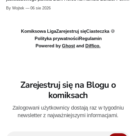
zestaw obejmuje 40 cyfrowych publikacji i kosztuje 18,71
By Wojtek
06 sie 2026
euro. Oferta kończy się 13 sierpnia.
Komiksowa Liga
Zarejestruj się
Ciasteczka 🍪
Polityka prywatności
Regulamin
Powered by
Ghost
and
Diffico.
Zarejestruj się na Blogu o
komiksach
Zalogowani użytkownicy dostają raz w tygodniu
newsletter z najważniejszymi informacjami.