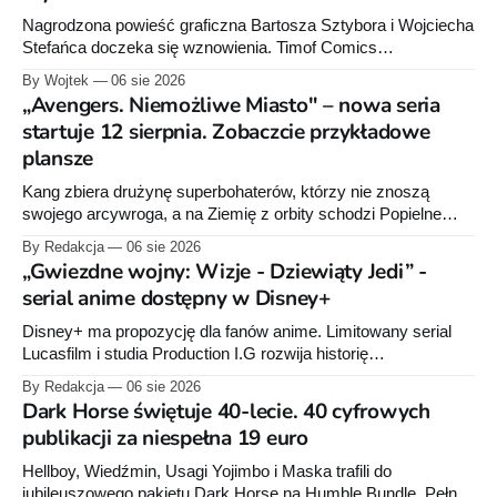
Nagrodzona powieść graficzna Bartosza Sztybora i Wojciecha
Stefańca doczeka się wznowienia. Timof Comics
przygotowuje nową edycję albumu „Wróć do mnie, jeszcze
By Wojtek
06 sie 2026
raz”, którego pierwsze wydanie ukazało się w 2015 roku.
„Avengers. Niemożliwe Miasto" – nowa seria
startuje 12 sierpnia. Zobaczcie przykładowe
plansze
Kang zbiera drużynę superbohaterów, którzy nie znoszą
swojego arcywroga, a na Ziemię z orbity schodzi Popielne
Przymierze z królem Arturem na czele. Pierwszy tom nowej
By Redakcja
06 sie 2026
serii Avengers autorstwa Jeda MacKaya trafia do sklepów 12
„Gwiezdne wojny: Wizje - Dziewiąty Jedi” -
sierpnia. Rzućcie okiem na przykładowe plansze.
serial anime dostępny w Disney+
Disney+ ma propozycję dla fanów anime. Limitowany serial
Lucasfilm i studia Production I.G rozwija historię
zapoczątkowaną w krótkometrażówkach „Dziewiąty Jedi”
By Redakcja
06 sie 2026
oraz „Dziewiąty Jedi: Dziecko nadziei" z serii „Gwiezdne
Dark Horse świętuje 40-lecie. 40 cyfrowych
wojny: Wizje”. Wszystkie osiem odcinków jest już dostępnych
publikacji za niespełna 19 euro
w Disney+.
Hellboy, Wiedźmin, Usagi Yojimbo i Maska trafili do
jubileuszowego pakietu Dark Horse na Humble Bundle. Pełny