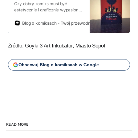
Czy dobry komiks musi być
postanowiłem pójść za ciosem
estetycznie i graficznie wypasiony?
Co jest w nim ważniejsze, forma
czy przekaz? Rysunek czy historia?
Blog o komiksach - Twój przewodnik po świecie komiksów!
Podejrzewam, że ilu czytelników,
tyle odpowiedzi. Siądźcie Państwo
wygodnie. Zapraszam do
Źródło: Goyki 3 Art Inkubator, Miasto Sopot
osiedlowego życia „patyczaków”.
Kultura Gniewu zaserwowała nam
właśnie II wydanie komiksu Jana
Obserwuj Blog o komiksach w Google
Mazura „Tam, gdzie rosły mirabelki”.
Z pierwszym
READ MORE