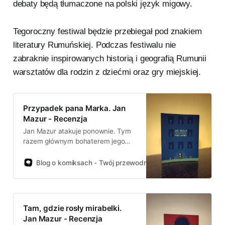
debaty będą tłumaczone na polski język migowy.
Tegoroczny festiwal będzie przebiegał pod znakiem
literatury Rumuńskiej. Podczas festiwalu nie
zabraknie inspirowanych historią i geografią Rumunii
warsztatów dla rodzin z dziećmi oraz gry miejskiej.
Przypadek pana Marka. Jan
Mazur - Recenzja
Jan Mazur atakuje ponownie. Tym
razem głównym bohaterem jego
opowieści jest Pan Marek, dozorca
jednego z miejskich osiedli. Po raz
Blog o komiksach - Twój przewodnik po świecie komiksów!
kolejny patyczkowa forma jest tylko
graficznym uzupełnieniem ciekawej
historii z wplątaniem szarego
człowieczka w konflikt interesów.
Tam, gdzie rosły mirabelki.
Po bardzo dobrym komiksie Jana
Jan Mazur - Recenzja
Mazura „Tam, gdzie rosły mirabelki”,