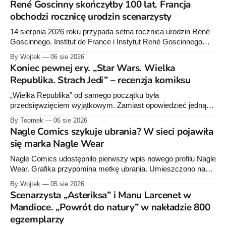
René Goscinny skończyłby 100 lat. Francja
obchodzi rocznicę urodzin scenarzysty
14 sierpnia 2026 roku przypada setna rocznica urodzin René
Goscinnego. Institut de France i Instytut René Goscinnego
przygotowały obchody oraz premiery książek Pascala
By Wojtek
06 sie 2026
Ory’ego i Catel.
Koniec pewnej ery. „Star Wars. Wielka
Republika. Strach Jedi” – recenzja komiksu
„Wielka Republika” od samego początku była
przedsięwzięciem wyjątkowym. Zamiast opowiedzieć jedną
historię w jednej serii książek czy komiksów, Lucasfilm
By Toomek
06 sie 2026
zdecydował się stworzyć rozbudowany projekt wydawniczy
Nagle Comics szykuje ubrania? W sieci pojawiła
obejmujący powieści dla dorosłych, młodzieży i młodszych
się marka Nagle Wear
czytelników, komiksy Marvela i Dark Horse'a, słuchowiska
oraz opowiadania. Wszystkie te elementy wzajemnie się
Nagle Comics udostępniło pierwszy wpis nowego profilu Nagle
uzupełniają, tworząc
Wear. Grafika przypomina metkę ubrania. Umieszczono na
niej informacje „100% cotton”, „Made in Poland” oraz symbole
By Wojtek
05 sie 2026
dotyczące prania. Powstała też osobna domena internetowa
Scenarzysta „Asteriksa” i Manu Larcenet w
pod nazwą marki.
Mandioce. „Powrót do natury” w nakładzie 800
egzemplarzy