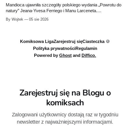
Mandioca ujawniła szczegóły polskiego wydania „Powrotu do
natury” Jeana-Yvesa Ferriego i Manu Larceneta.
Sześciotomowa seria trafi do jednego integrala liczącego około
By Wojtek
05 sie 2026
290 stron.
Komiksowa Liga
Zarejestruj się
Ciasteczka 🍪
Polityka prywatności
Regulamin
Powered by
Ghost
and
Diffico.
Zarejestruj się na Blogu o
komiksach
Zalogowani użytkownicy dostają raz w tygodniu
newsletter z najważniejszymi informacjami.