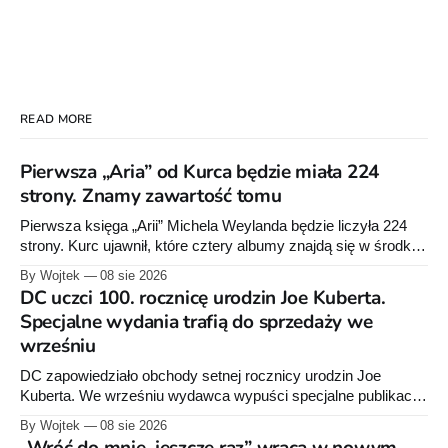
READ MORE
Pierwsza „Aria” od Kurca będzie miała 224
strony. Znamy zawartość tomu
Pierwsza księga „Arii” Michela Weylanda będzie liczyła 224
strony. Kurc ujawnił, które cztery albumy znajdą się w środku i
zapowiedział około 30 stron dodatków.
By Wojtek
08 sie 2026
DC uczci 100. rocznicę urodzin Joe Kuberta.
Specjalne wydania trafią do sprzedaży we
wrześniu
DC zapowiedziało obchody setnej rocznicy urodzin Joe
Kuberta. We wrześniu wydawca wypuści specjalne publikacje
poświęcone twórcy „Sgt. Rocka”, z których dwie trafią do
By Wojtek
08 sie 2026
sprzedaży niemal dokładnie w dniu jego urodzin.