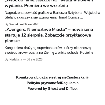
„Wróć do mnie, jeszcze raz” wraca w nowym
wydaniu. Premiera we wrześniu
Nagrodzona powieść graficzna Bartosza Sztybora i Wojciecha
Stefańca doczeka się wznowienia. Timof Comics
przygotowuje nową edycję albumu „Wróć do mnie, jeszcze
By Wojtek
06 sie 2026
raz”, którego pierwsze wydanie ukazało się w 2015 roku.
„Avengers. Niemożliwe Miasto" – nowa seria
startuje 12 sierpnia. Zobaczcie przykładowe
plansze
Kang zbiera drużynę superbohaterów, którzy nie znoszą
swojego arcywroga, a na Ziemię z orbity schodzi Popielne
Przymierze z królem Arturem na czele. Pierwszy tom nowej
By Redakcja
06 sie 2026
serii Avengers autorstwa Jeda MacKaya trafia do sklepów 12
sierpnia. Rzućcie okiem na przykładowe plansze.
Komiksowa Liga
Zarejestruj się
Ciasteczka 🍪
Polityka prywatności
Regulamin
Powered by
Ghost
and
Diffico.