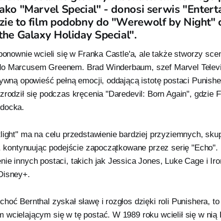
ako "Marvel Special" - donosi serwis "Enter
zie to film podobny do "Werewolf by Night" 
the Galaxy Holiday Special".
 ponownie wcieli się w Franka Castle'a, ale także stworzy sce
o Marcusem Greenem. Brad Winderbaum, szef Marvel Televis
sywną opowieść pełną emocji, oddającą istotę postaci Punish
zrodził się podczas kręcenia "Daredevil: Born Again", gdzie 
rdocka.
tlight" ma na celu przedstawienie bardziej przyziemnych, sku
i, kontynuując podejście zapoczątkowane przez serię "Echo".
ie innych postaci, takich jak Jessica Jones, Luke Cage i Iro
Disney+.
hoć Bernthal zyskał sławę i rozgłos dzięki roli Punishera, to 
 wcielającym się w tę postać. W 1989 roku wcielił się w nią