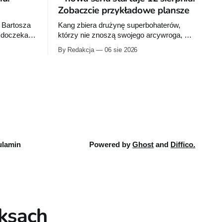
Zobaczcie przykładowe plansze
 Bartosza
Kang zbiera drużynę superbohaterów,
a doczeka
którzy nie znoszą swojego arcywroga, a
na Ziemię z orbity schodzi Popielne
By Redakcja
06 sie 2026
bumu „Wróć
Przymierze z królem Arturem na czele.
 pierwsze
Pierwszy tom nowej serii Avengers
ku.
autorstwa Jeda MacKaya trafia do
sklepów 12 sierpnia. Rzućcie okiem na
przykładowe plansze.
lamin
Powered by
Ghost
and
Diffico.
iksach