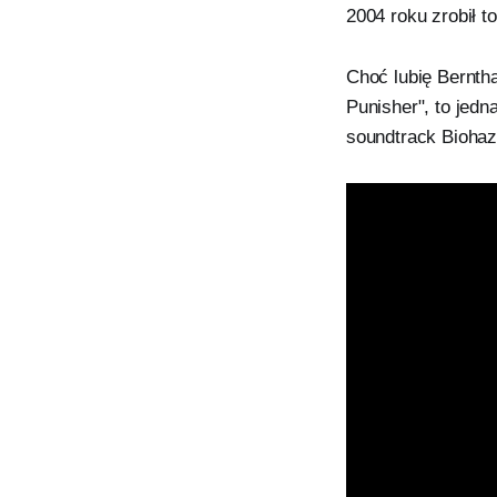
2004 roku zrobił t
Choć lubię Berntha
Punisher", to jed
soundtrack Biohaz