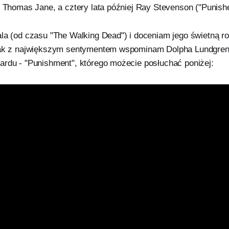
o Thomas Jane, a cztery lata później Ray Stevenson ("Punish
la (od czasu "The Walking Dead") i doceniam jego świetną ro
nak z największym sentymentem wspominam Dolpha Lundgrena
ardu - "Punishment", którego możecie posłuchać poniżej: