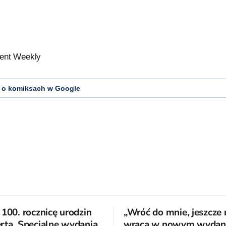
ment Weekly
 o komiksach w Google
 100. rocznicę urodzin
„Wróć do mnie, jeszcze 
rta. Specjalne wydania
wraca w nowym wydani