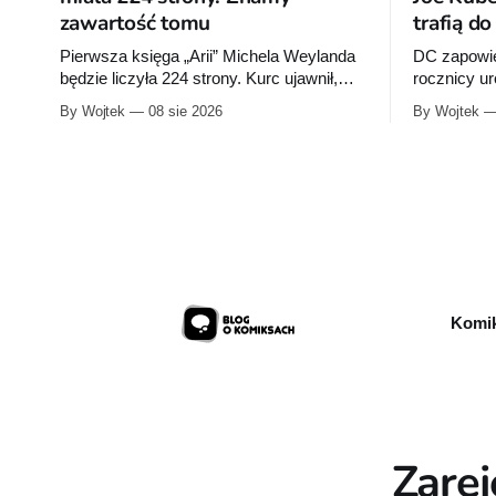
zawartość tomu
trafią d
Pierwsza księga „Arii” Michela Weylanda
DC zapowie
będzie liczyła 224 strony. Kurc ujawnił,
rocznicy u
które cztery albumy znajdą się w środku i
wrześniu w
By Wojtek
08 sie 2026
By Wojtek
zapowiedział około 30 stron dodatków.
publikacje 
Rocka”, z k
sprzedaży 
urodzin.
Komik
Zarej