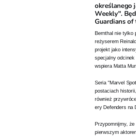
określanego j
Weekly". Będ
Guardians of 
Bernthal nie tylko
reżyserem Reinald
projekt jako inten
specjalny odcinek 
wspiera Matta Mu
Seria "Marvel Spo
postaciach histori
również przywrócen
ery Defenders na 
Przypomnijmy, że c
pierwszym aktorem