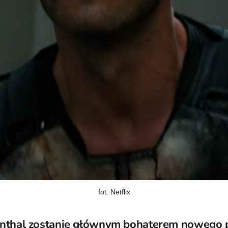
fot. Netflix
rnthal zostanie głównym bohaterem nowego p