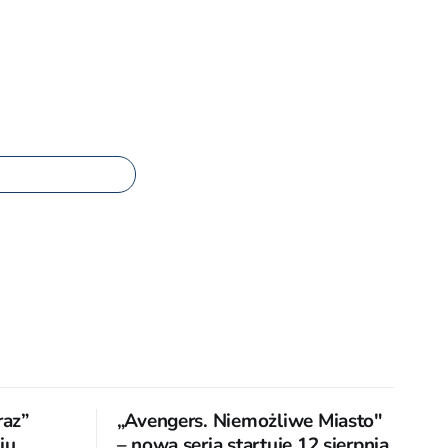
raz”
„Avengers. Niemożliwe Miasto"
u.
– nowa seria startuje 12 sierpnia.