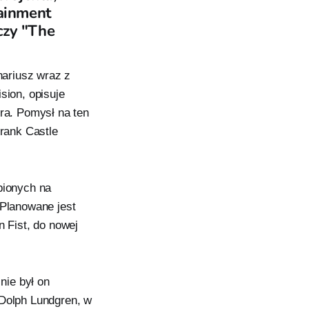
tainment
czy "The
nariusz wraz z
ion, opisuje
era. Pomysł na ten
Frank Castle
pionych na
 Planowane jest
n Fist, do nowej
nie był on
 Dolph Lundgren, w