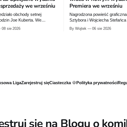
o sprzedaży we wrześniu
Premiera we wrześniu
działo obchody setnej
Nagrodzona powieść graficzna
rodzin Joe Kuberta. We
Sztybora i Wojciecha Stefańc
ydawca wypuści specjalne
się wznowienia. Timof Comics
08 sie 2026
By Wojtek
06 sie 2026
poświęcone twórcy „Sgt.
przygotowuje nową edycję al
tórych dwie trafią do
do mnie, jeszcze raz”, którego
niemal dokładnie w dniu jego
wydanie ukazało się w 2015 ro
sowa Liga
Zarejestruj się
Ciasteczka 🍪
Polityka prywatności
Regu
estruj się na Blogu o kom