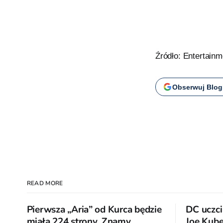
Źródło: Entertain
Obserwuj Blog
READ MORE
Pierwsza „Aria” od Kurca będzie
DC uczci
miała 224 strony. Znamy
Joe Kube