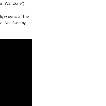
er: War Zone").
lę w serialu "The
. No i świetny