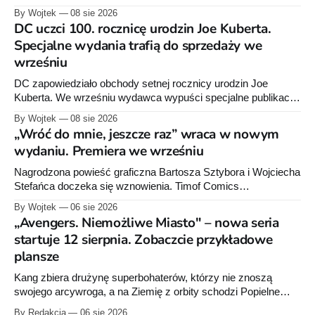
zapowiedział około 30 stron dodatków.
By Wojtek
08 sie 2026
DC uczci 100. rocznicę urodzin Joe Kuberta.
Specjalne wydania trafią do sprzedaży we
wrześniu
DC zapowiedziało obchody setnej rocznicy urodzin Joe
Kuberta. We wrześniu wydawca wypuści specjalne publikacje
poświęcone twórcy „Sgt. Rocka”, z których dwie trafią do
By Wojtek
08 sie 2026
sprzedaży niemal dokładnie w dniu jego urodzin.
„Wróć do mnie, jeszcze raz” wraca w nowym
wydaniu. Premiera we wrześniu
Nagrodzona powieść graficzna Bartosza Sztybora i Wojciecha
Stefańca doczeka się wznowienia. Timof Comics
przygotowuje nową edycję albumu „Wróć do mnie, jeszcze
By Wojtek
06 sie 2026
raz”, którego pierwsze wydanie ukazało się w 2015 roku.
„Avengers. Niemożliwe Miasto" – nowa seria
startuje 12 sierpnia. Zobaczcie przykładowe
plansze
Kang zbiera drużynę superbohaterów, którzy nie znoszą
swojego arcywroga, a na Ziemię z orbity schodzi Popielne
Przymierze z królem Arturem na czele. Pierwszy tom nowej
By Redakcja
06 sie 2026