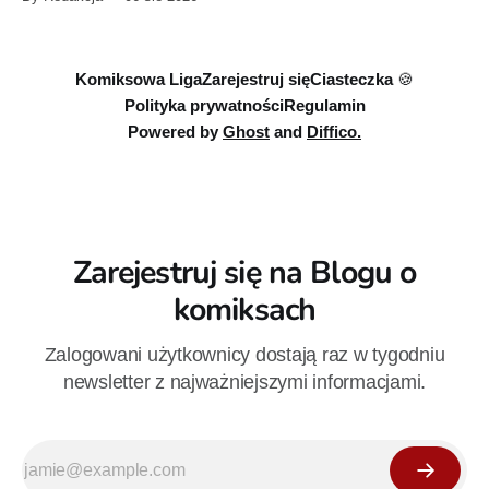
serii Avengers autorstwa Jeda MacKaya trafia do sklepów 12
sierpnia. Rzućcie okiem na przykładowe plansze.
Komiksowa Liga
Zarejestruj się
Ciasteczka 🍪
Polityka prywatności
Regulamin
Powered by
Ghost
and
Diffico.
Zarejestruj się na Blogu o
komiksach
Zalogowani użytkownicy dostają raz w tygodniu
newsletter z najważniejszymi informacjami.