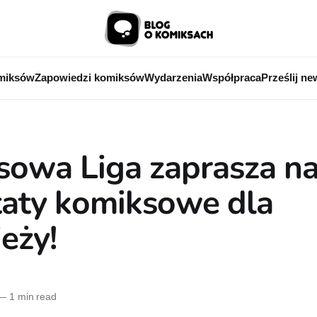
miksów
Zapowiedzi komiksów
Wydarzenia
Współpraca
Prześlij ne
owa Liga zaprasza n
taty komiksowe dla
eży!
—
1 min read