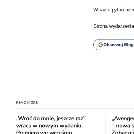
W razie pytań uder
Strona wydarzeni
Obserwuj Blog
READ MORE
„Wróć do mnie, jeszcze raz”
„Avenger
wraca w nowym wydaniu.
– nowa se
Premiera we wrześniu
Zobaczci