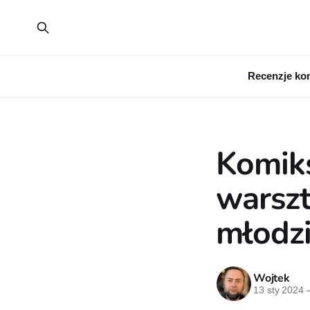
Recenzje ko
Komiks
warsz
młodzi
Wojtek
13 sty 2024