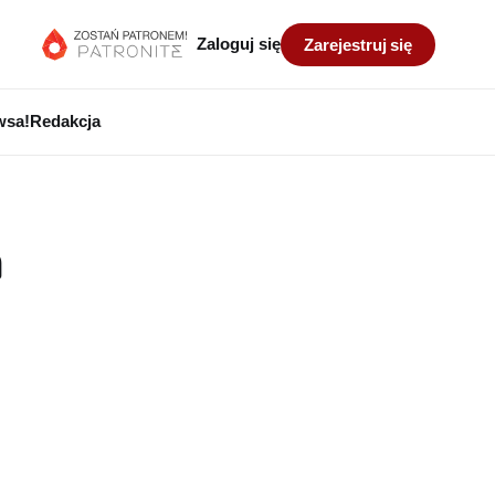
Zaloguj się
Zarejestruj się
wsa!
Redakcja
a