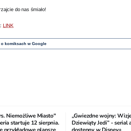
zajcie do nas śmiało!
a:
LINK
 o komiksach w Google
s. Niemożliwe Miasto"
„Gwiezdne wojny: Wizje
ria startuje 12 sierpnia.
Dziewiąty Jedi” - serial
e przykładowe plansze
dostępny w Disney+