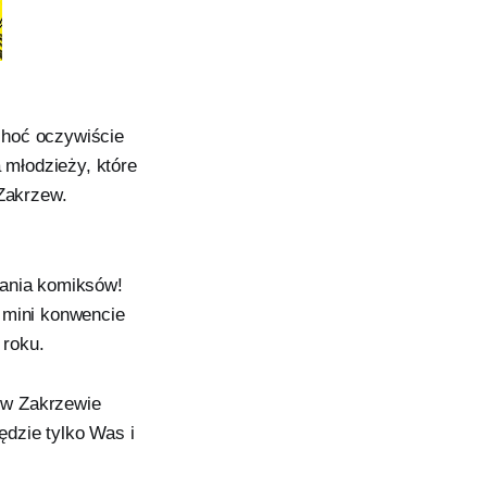
choć oczywiście
młodzieży, które
 Zakrzew.
wania komiksów!
 mini konwencie
 roku.
j w Zakrzewie
ędzie tylko Was i