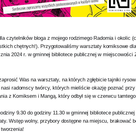
a czytelników bloga z mojego rodzimego Radomia i okolic (
kich chętnych!). Przygotowaliśmy warsztaty komiksowe dla 
znia 2024 r. w gminnej bibliotece publicznej w miejscowości
prosić Was na warsztaty, na których zgłębicie tajniki ryso
 nasi radomscy twórcy, których mieliście okazję poznać przy
ia z Komiksem i Mangą, który odbył się w czerwcu tamtego
godziny 9.30 do godziny 11.30 w gminnej bibliotece publiczne
aty. Wstęp wolny, przybory dostępne na miejscu, brakować b
tworzenia!