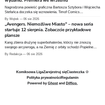
wydaniu. Premiera we wrześniu
Nagrodzona powieść graficzna Bartosza Sztybora i Wojciecha
Stefańca doczeka się wznowienia. Timof Comics
przygotowuje nową edycję albumu „Wróć do mnie, jeszcze
By Wojtek
06 sie 2026
raz”, którego pierwsze wydanie ukazało się w 2015 roku.
„Avengers. Niemożliwe Miasto" – nowa seria
startuje 12 sierpnia. Zobaczcie przykładowe
plansze
Kang zbiera drużynę superbohaterów, którzy nie znoszą
swojego arcywroga, a na Ziemię z orbity schodzi Popielne
Przymierze z królem Arturem na czele. Pierwszy tom nowej
By Redakcja
06 sie 2026
serii Avengers autorstwa Jeda MacKaya trafia do sklepów 12
sierpnia. Rzućcie okiem na przykładowe plansze.
Komiksowa Liga
Zarejestruj się
Ciasteczka 🍪
Polityka prywatności
Regulamin
Powered by
Ghost
and
Diffico.