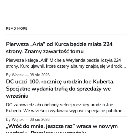
READ MORE
Pierwsza „Aria” od Kurca będzie miała 224
strony. Znamy zawartość tomu
Pierwsza księga „Arii” Michela Weylanda będzie liczyła 224
strony. Kurc ujawnił, które cztery albumy znajdą się w środku i
zapowiedział około 30 stron dodatków.
By Wojtek
08 sie 2026
DC uczci 100. rocznicę urodzin Joe Kuberta.
Specjalne wydania trafią do sprzedaży we
wrześniu
DC zapowiedziało obchody setnej rocznicy urodzin Joe
Kuberta. We wrześniu wydawca wypuści specjalne publikacje
poświęcone twórcy „Sgt. Rocka”, z których dwie trafią do
By Wojtek
08 sie 2026
sprzedaży niemal dokładnie w dniu jego urodzin.
„Wróć do mnie, jeszcze raz” wraca w nowym