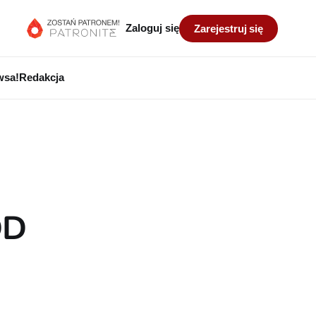
Zaloguj się
Zarejestruj się
wsa!
Redakcja
OD