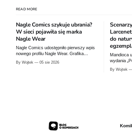
READ MORE
Nagle Comics szykuje ubrania?
Scenarzy
W sieci pojawiła się marka
Larcenet
Nagle Wear
do natur
egzempl
Nagle Comics udostępniło pierwszy wpis
nowego profilu Nagle Wear. Grafika
Mandioca u
przypomina metkę ubrania. Umieszczono
wydania „P
By Wojtek
05 sie 2026
na niej informacje „100% cotton”, „Made in
Ferriego i 
By Wojtek
Poland” oraz symbole dotyczące prania.
Sześciotomo
Powstała też osobna domena internetowa
integrala l
pod nazwą marki.
Komik