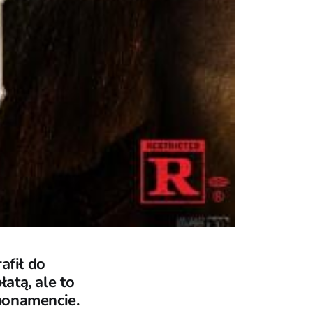
afił do
atą, ale to
bonamencie.