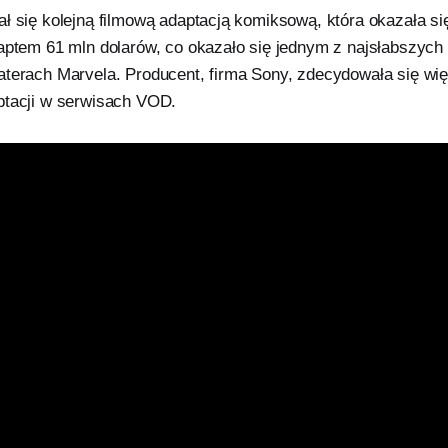
ł się kolejną filmową adaptacją komiksową, która okazała si
aptem 61 mln dolarów, co okazało się jednym z najsłabszych 
aterach Marvela. Producent, firma Sony, zdecydowała się wi
ptacji w serwisach VOD.