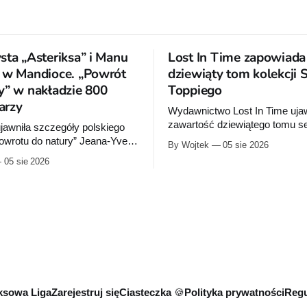
sta „Asteriksa” i Manu
Lost In Time zapowiada
 w Mandioce. „Powrót
dziewiąty tom kolekcji 
y” w nakładzie 800
Toppiego
arzy
Wydawnictwo Lost In Time ujaw
zawartość dziewiątego tomu ser
jawniła szczegóły polskiego
Kolekcja”. Album ma ukazać s
owrotu do natury” Jeana-Yvesa
By Wojtek
05 sie 2026
roku i liczyć około 260 stron.
Manu Larceneta.
05 sie 2026
wa seria trafi do jednego
iczącego około 290 stron.
sowa Liga
Zarejestruj się
Ciasteczka 🍪
Polityka prywatności
Regu