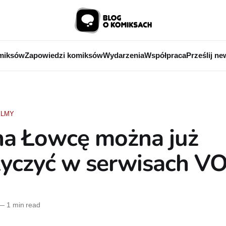
miksów
Zapowiedzi komiksów
Wydarzenia
Współpraca
Prześlij ne
ILMY
na Łowcę można już
yczyć w serwisach V
—
1 min read