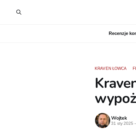
Recenzje ko
KRAVEN ŁOWCA
F
Krave
wypoż
Wojtek
31 sty 2025