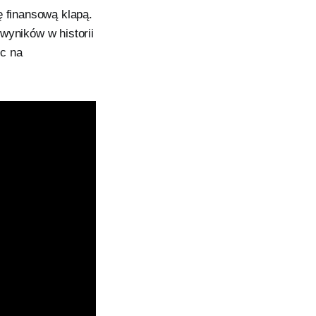
ę finansową klapą.
wyników w historii
ęc na