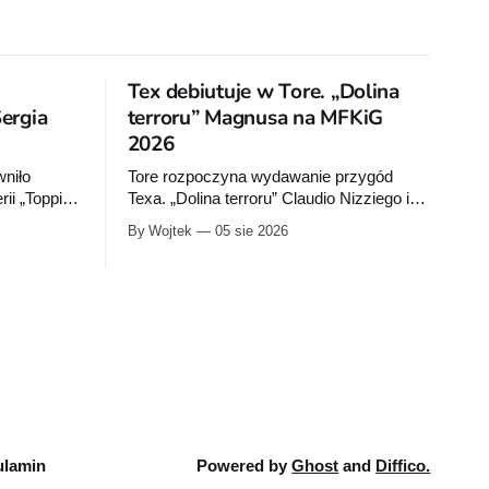
Tex debiutuje w Tore. „Dolina
Sergia
terroru” Magnusa na MFKiG
2026
niło
Tore rozpoczyna wydawanie przygód
ii „Toppi.
Texa. „Dolina terroru” Claudio Nizziego i
ię w 2026
Magnusa zadebiutuje na MFKiG razem z
By Wojtek
05 sie 2026
kolejnym tomem „Julii”. Na Bachanalia
Fantastyczne wydawca przygotuje
„Dylana Doga”.
lamin
Powered by
Ghost
and
Diffico.