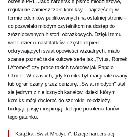
okresie PRL. Jako harcerskie pismo młodzieżowe,
regularnie zamieszczało komiksy – najczęściej w
formie odcinków publikowanych na ostatniej stronie –
co pozwalało młodym czytelnikom na dostęp do
zróznicowanych historii obrazkowych. Dzięki temu
wiele dzieci i nastolatków, często dopiero
odkrywających świat opowieści wizualnych, miało
szansę poznać takie kultowe serie jak „Tytus, Romek
i A’tomek” czy prace takich twórców jak Papcio
Chmiel. W czasach, gdy komiks był marginalizowany
lub ograniczany przez cenzurę, „Świat młodych” stał
się jednym z nielicznych kanałów, dzięki którym
komiks mógł docierać do szerokiej młodzieży,
budując pasję i inspirując kolejne pokolenia fanów
tego gatunku.
Książka „Świat Młodych”. Dzieje harcerskiej