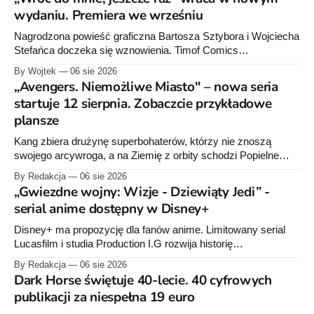
wydaniu. Premiera we wrześniu
Nagrodzona powieść graficzna Bartosza Sztybora i Wojciecha
Stefańca doczeka się wznowienia. Timof Comics
przygotowuje nową edycję albumu „Wróć do mnie, jeszcze
By Wojtek
06 sie 2026
raz”, którego pierwsze wydanie ukazało się w 2015 roku.
„Avengers. Niemożliwe Miasto" – nowa seria
startuje 12 sierpnia. Zobaczcie przykładowe
plansze
Kang zbiera drużynę superbohaterów, którzy nie znoszą
swojego arcywroga, a na Ziemię z orbity schodzi Popielne
Przymierze z królem Arturem na czele. Pierwszy tom nowej
By Redakcja
06 sie 2026
serii Avengers autorstwa Jeda MacKaya trafia do sklepów 12
„Gwiezdne wojny: Wizje - Dziewiąty Jedi” -
sierpnia. Rzućcie okiem na przykładowe plansze.
serial anime dostępny w Disney+
Disney+ ma propozycję dla fanów anime. Limitowany serial
Lucasfilm i studia Production I.G rozwija historię
zapoczątkowaną w krótkometrażówkach „Dziewiąty Jedi”
By Redakcja
06 sie 2026
oraz „Dziewiąty Jedi: Dziecko nadziei" z serii „Gwiezdne
Dark Horse świętuje 40-lecie. 40 cyfrowych
wojny: Wizje”. Wszystkie osiem odcinków jest już dostępnych
publikacji za niespełna 19 euro
w Disney+.