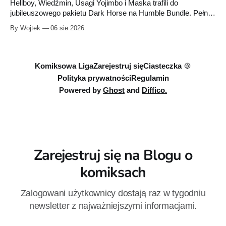
Hellboy, Wiedźmin, Usagi Yojimbo i Maska trafili do
jubileuszowego pakietu Dark Horse na Humble Bundle. Pełny
zestaw obejmuje 40 cyfrowych publikacji i kosztuje 18,71
By Wojtek
06 sie 2026
euro. Oferta kończy się 13 sierpnia.
Komiksowa Liga
Zarejestruj się
Ciasteczka 🍪
Polityka prywatności
Regulamin
Powered by
Ghost
and
Diffico.
Zarejestruj się na Blogu o
komiksach
Zalogowani użytkownicy dostają raz w tygodniu
newsletter z najważniejszymi informacjami.