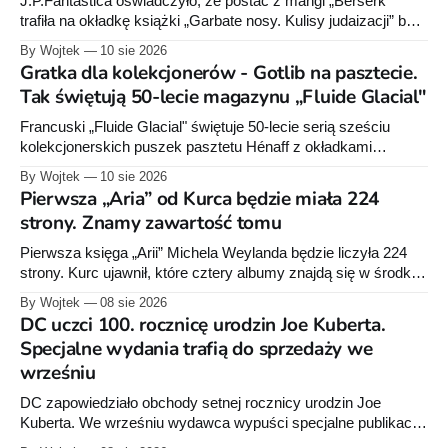
J.P.Fantastica oświadczyło, że postać z mangi „Berserk”
trafiła na okładkę książki „Garbate nosy. Kulisy judaizacji” bez
zgody wydawnictwa. Polski wydawca serii poinformował o
By Wojtek
10 sie 2026
działaniach prawnych, lecz nie ujawnił ich zakresu.
Gratka dla kolekcjonerów - Gotlib na pasztecie.
Tak świętują 50-lecie magazynu „Fluide Glacial"
Francuski „Fluide Glacial" świętuje 50-lecie serią sześciu
kolekcjonerskich puszek pasztetu Hénaff z okładkami
klasyków komiksu - Gotliba, Bineta, Margerina i innych. U nas
By Wojtek
10 sie 2026
na spożywce goszczą raczej superbohaterowie DC i Marvela.
Pierwsza „Aria” od Kurca będzie miała 224
Batmana na pasztecie chyba jeszcze nie było.
strony. Znamy zawartość tomu
Pierwsza księga „Arii” Michela Weylanda będzie liczyła 224
strony. Kurc ujawnił, które cztery albumy znajdą się w środku i
zapowiedział około 30 stron dodatków.
By Wojtek
08 sie 2026
DC uczci 100. rocznicę urodzin Joe Kuberta.
Specjalne wydania trafią do sprzedaży we
wrześniu
DC zapowiedziało obchody setnej rocznicy urodzin Joe
Kuberta. We wrześniu wydawca wypuści specjalne publikacje
poświęcone twórcy „Sgt. Rocka”, z których dwie trafią do