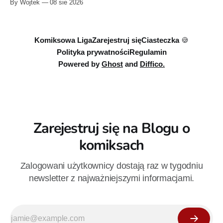
By Wojtek
08 sie 2026
sprzedaży niemal dokładnie w dniu jego urodzin.
Komiksowa Liga
Zarejestruj się
Ciasteczka 🍪
Polityka prywatności
Regulamin
Powered by
Ghost
and
Diffico.
Zarejestruj się na Blogu o
komiksach
Zalogowani użytkownicy dostają raz w tygodniu
newsletter z najważniejszymi informacjami.