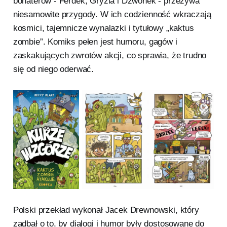
bohaterów - Ferdek, Gryzia i Dzwonek - przeżywa
niesamowite przygody. W ich codzienność wkraczają
kosmici, tajemnicze wynalazki i tytułowy „kaktus
zombie”. Komiks pełen jest humoru, gagów i
zaskakujących zwrotów akcji, co sprawia, że trudno
się od niego oderwać.
Polski przekład wykonał Jacek Drewnowski, który
zadbał o to, by dialogi i humor były dostosowane do