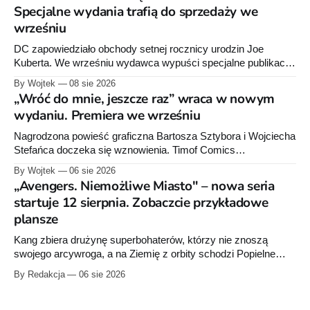
Specjalne wydania trafią do sprzedaży we
wrześniu
DC zapowiedziało obchody setnej rocznicy urodzin Joe
Kuberta. We wrześniu wydawca wypuści specjalne publikacje
poświęcone twórcy „Sgt. Rocka”, z których dwie trafią do
By Wojtek
08 sie 2026
sprzedaży niemal dokładnie w dniu jego urodzin.
„Wróć do mnie, jeszcze raz” wraca w nowym
wydaniu. Premiera we wrześniu
Nagrodzona powieść graficzna Bartosza Sztybora i Wojciecha
Stefańca doczeka się wznowienia. Timof Comics
przygotowuje nową edycję albumu „Wróć do mnie, jeszcze
By Wojtek
06 sie 2026
raz”, którego pierwsze wydanie ukazało się w 2015 roku.
„Avengers. Niemożliwe Miasto" – nowa seria
startuje 12 sierpnia. Zobaczcie przykładowe
plansze
Kang zbiera drużynę superbohaterów, którzy nie znoszą
swojego arcywroga, a na Ziemię z orbity schodzi Popielne
Przymierze z królem Arturem na czele. Pierwszy tom nowej
By Redakcja
06 sie 2026
serii Avengers autorstwa Jeda MacKaya trafia do sklepów 12
sierpnia. Rzućcie okiem na przykładowe plansze.