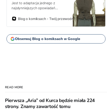
Jest to adaptacja jednego z
najsłynniejszych opowiadań
Hermana Melville’a, autora
monumentalnego „Moby Dicka”.
Blog o komiksach - Twój przewodnik po świecie komiksów!
Przełożeniem historii na język
komiksu zajął się ceniony
hiszpański twórca, José-Luis
Munuery.
Obserwuj Blog o komiksach w Google
READ MORE
Pierwsza „Aria” od Kurca będzie miała 224
strony. Znamy zawartość tomu