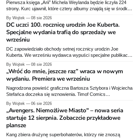
Pierwsza księga „Arii” Michela Weylanda będzie liczyła 224
strony. Kurc ujawnił, które cztery albumy znajdą się w środku i
zapowiedział około 30 stron dodatków.
By Wojtek
08 sie 2026
DC uczci 100. rocznicę urodzin Joe Kuberta.
Specjalne wydania trafią do sprzedaży we
wrześniu
DC zapowiedziało obchody setnej rocznicy urodzin Joe
Kuberta. We wrześniu wydawca wypuści specjalne publikacje
poświęcone twórcy „Sgt. Rocka”, z których dwie trafią do
By Wojtek
08 sie 2026
sprzedaży niemal dokładnie w dniu jego urodzin.
„Wróć do mnie, jeszcze raz” wraca w nowym
wydaniu. Premiera we wrześniu
Nagrodzona powieść graficzna Bartosza Sztybora i Wojciecha
Stefańca doczeka się wznowienia. Timof Comics
przygotowuje nową edycję albumu „Wróć do mnie, jeszcze
By Wojtek
06 sie 2026
raz”, którego pierwsze wydanie ukazało się w 2015 roku.
„Avengers. Niemożliwe Miasto" – nowa seria
startuje 12 sierpnia. Zobaczcie przykładowe
plansze
Kang zbiera drużynę superbohaterów, którzy nie znoszą