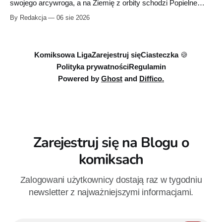
swojego arcywroga, a na Ziemię z orbity schodzi Popielne
Przymierze z królem Arturem na czele. Pierwszy tom nowej
By Redakcja
06 sie 2026
serii Avengers autorstwa Jeda MacKaya trafia do sklepów 12
sierpnia. Rzućcie okiem na przykładowe plansze.
Komiksowa Liga
Zarejestruj się
Ciasteczka 🍪
Polityka prywatności
Regulamin
Powered by
Ghost
and
Diffico.
Zarejestruj się na Blogu o
komiksach
Zalogowani użytkownicy dostają raz w tygodniu
newsletter z najważniejszymi informacjami.