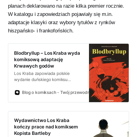
planach deklarowano na razie kilka premier rocznie.
W katalogu i zapowiedziach pojawiały się m.in.
adaptacje klasyki oraz wybory tytułów z rynków
hiszpańsko- i frankofońskich.
Blodbryllup – Los Kraba wyda
komiksową adaptację
Krwawych godów
Los Kraba zapowiada polskie
wydanie duńskiego komiksu
„Blodbryllup”, adaptacji „Krwawych
godów” Federico Garcii Lorki.
Blog o komiksach - Twój przewodnik po świecie komiksów!
Album Henrika Rehra i Cava
Bøgelunda ma ukazać się w
listopadzie, w przekładzie Zuzanny
Zywert, dzięki dofinansowaniu
Wydawnictwo Los Kraba
Instytutu Książki.
kończy prace nad komiksem
Kopista Bartleby