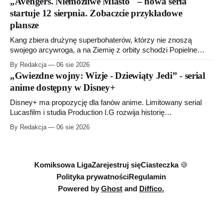
„Avengers. Niemożliwe Miasto" – nowa seria
startuje 12 sierpnia. Zobaczcie przykładowe
plansze
Kang zbiera drużynę superbohaterów, którzy nie znoszą
swojego arcywroga, a na Ziemię z orbity schodzi Popielne
Przymierze z królem Arturem na czele. Pierwszy tom nowej
By Redakcja
06 sie 2026
serii Avengers autorstwa Jeda MacKaya trafia do sklepów 12
„Gwiezdne wojny: Wizje - Dziewiąty Jedi” - serial
sierpnia. Rzućcie okiem na przykładowe plansze.
anime dostępny w Disney+
Disney+ ma propozycję dla fanów anime. Limitowany serial
Lucasfilm i studia Production I.G rozwija historię
zapoczątkowaną w krótkometrażówkach „Dziewiąty Jedi”
By Redakcja
06 sie 2026
oraz „Dziewiąty Jedi: Dziecko nadziei" z serii „Gwiezdne
wojny: Wizje”. Wszystkie osiem odcinków jest już dostępnych
w Disney+.
Komiksowa Liga
Zarejestruj się
Ciasteczka 🍪
Polityka prywatności
Regulamin
Powered by
Ghost
and
Diffico.