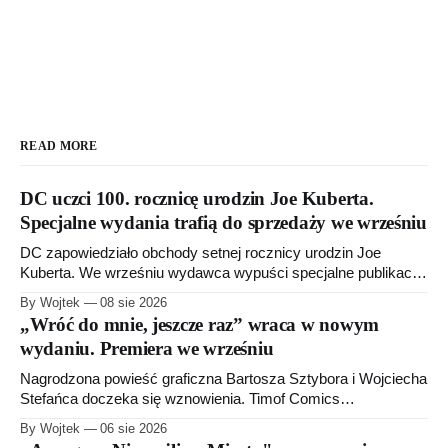
READ MORE
DC uczci 100. rocznicę urodzin Joe Kuberta.
Specjalne wydania trafią do sprzedaży we wrześniu
DC zapowiedziało obchody setnej rocznicy urodzin Joe
Kuberta. We wrześniu wydawca wypuści specjalne publikacje
poświęcone twórcy „Sgt. Rocka”, z których dwie trafią do
By Wojtek
08 sie 2026
sprzedaży niemal dokładnie w dniu jego urodzin.
„Wróć do mnie, jeszcze raz” wraca w nowym
wydaniu. Premiera we wrześniu
Nagrodzona powieść graficzna Bartosza Sztybora i Wojciecha
Stefańca doczeka się wznowienia. Timof Comics
przygotowuje nową edycję albumu „Wróć do mnie, jeszcze
By Wojtek
06 sie 2026
raz”, którego pierwsze wydanie ukazało się w 2015 roku.