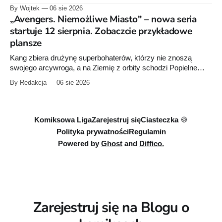
przygotowuje nową edycję albumu „Wróć do mnie, jeszcze
By Wojtek
06 sie 2026
raz”, którego pierwsze wydanie ukazało się w 2015 roku.
„Avengers. Niemożliwe Miasto" – nowa seria
startuje 12 sierpnia. Zobaczcie przykładowe
plansze
Kang zbiera drużynę superbohaterów, którzy nie znoszą
swojego arcywroga, a na Ziemię z orbity schodzi Popielne
Przymierze z królem Arturem na czele. Pierwszy tom nowej
By Redakcja
06 sie 2026
serii Avengers autorstwa Jeda MacKaya trafia do sklepów 12
sierpnia. Rzućcie okiem na przykładowe plansze.
Komiksowa Liga
Zarejestruj się
Ciasteczka 🍪
Polityka prywatności
Regulamin
Powered by
Ghost
and
Diffico.
Zarejestruj się na Blogu o