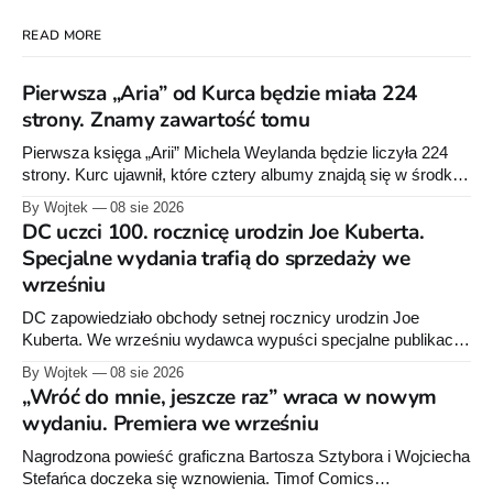
READ MORE
Pierwsza „Aria” od Kurca będzie miała 224
strony. Znamy zawartość tomu
Pierwsza księga „Arii” Michela Weylanda będzie liczyła 224
strony. Kurc ujawnił, które cztery albumy znajdą się w środku i
zapowiedział około 30 stron dodatków.
By Wojtek
08 sie 2026
DC uczci 100. rocznicę urodzin Joe Kuberta.
Specjalne wydania trafią do sprzedaży we
wrześniu
DC zapowiedziało obchody setnej rocznicy urodzin Joe
Kuberta. We wrześniu wydawca wypuści specjalne publikacje
poświęcone twórcy „Sgt. Rocka”, z których dwie trafią do
By Wojtek
08 sie 2026
sprzedaży niemal dokładnie w dniu jego urodzin.
„Wróć do mnie, jeszcze raz” wraca w nowym
wydaniu. Premiera we wrześniu
Nagrodzona powieść graficzna Bartosza Sztybora i Wojciecha
Stefańca doczeka się wznowienia. Timof Comics