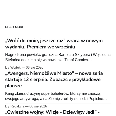
READ MORE
„Wróć do mnie, jeszcze raz” wraca w nowym
wydaniu. Premiera we wrześniu
Nagrodzona powieść graficzna Bartosza Sztybora i Wojciecha
Stefańca doczeka się wznowienia. Timof Comics
przygotowuje nową edycję albumu „Wróć do mnie, jeszcze
By Wojtek
06 sie 2026
raz”, którego pierwsze wydanie ukazało się w 2015 roku.
„Avengers. Niemożliwe Miasto" – nowa seria
startuje 12 sierpnia. Zobaczcie przykładowe
plansze
Kang zbiera drużynę superbohaterów, którzy nie znoszą
swojego arcywroga, a na Ziemię z orbity schodzi Popielne
Przymierze z królem Arturem na czele. Pierwszy tom nowej
By Redakcja
06 sie 2026
serii Avengers autorstwa Jeda MacKaya trafia do sklepów 12
„Gwiezdne wojny: Wizje - Dziewiąty Jedi” -
sierpnia. Rzućcie okiem na przykładowe plansze.