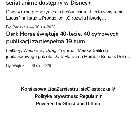
serial anime dostępny w Disney+
Disney+ ma propozycję dla fanów anime. Limitowany serial
Lucasfilm i studia Production I.G rozwija historię
zapoczątkowaną w krótkometrażówkach „Dziewiąty Jedi”
By Redakcja
06 sie 2026
oraz „Dziewiąty Jedi: Dziecko nadziei" z serii „Gwiezdne
Dark Horse świętuje 40-lecie. 40 cyfrowych
wojny: Wizje”. Wszystkie osiem odcinków jest już dostępnych
publikacji za niespełna 19 euro
w Disney+.
Hellboy, Wiedźmin, Usagi Yojimbo i Maska trafili do
jubileuszowego pakietu Dark Horse na Humble Bundle. Pełny
zestaw obejmuje 40 cyfrowych publikacji i kosztuje 18,71
By Wojtek
06 sie 2026
euro. Oferta kończy się 13 sierpnia.
Komiksowa Liga
Zarejestruj się
Ciasteczka 🍪
Polityka prywatności
Regulamin
Powered by
Ghost
and
Diffico.