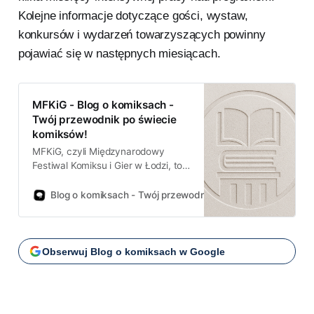
Kolejne informacje dotyczące gości, wystaw,
konkursów i wydarzeń towarzyszących powinny
pojawiać się w następnych miesiącach.
MFKiG - Blog o komiksach -
Twój przewodnik po świecie
komiksów!
MFKiG, czyli Międzynarodowy
Festiwal Komiksu i Gier w Łodzi, to
największa impreza komiksowa w
Polsce i jedna z największych w
Blog o komiksach - Twój przewodnik po świecie komiksów!
regionie. Odbywa się zwykle we
wrześniu. W programie są
spotkania z twórcami, premiery,
targi i stoiska wydawców, wystawy,
Obserwuj Blog o komiksach w Google
warsztaty, konkursy oraz
rozbudowana strefa gier.