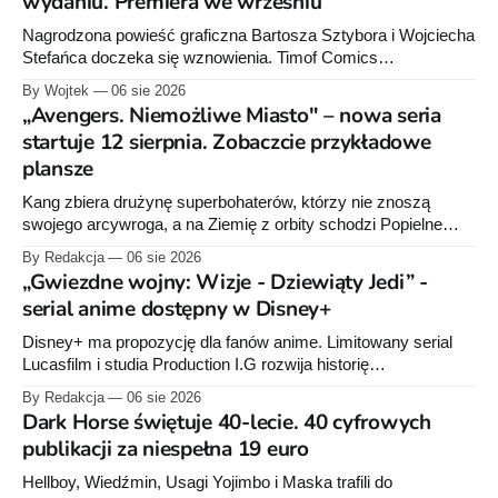
wydaniu. Premiera we wrześniu
Nagrodzona powieść graficzna Bartosza Sztybora i Wojciecha
Stefańca doczeka się wznowienia. Timof Comics
przygotowuje nową edycję albumu „Wróć do mnie, jeszcze
By Wojtek
06 sie 2026
raz”, którego pierwsze wydanie ukazało się w 2015 roku.
„Avengers. Niemożliwe Miasto" – nowa seria
startuje 12 sierpnia. Zobaczcie przykładowe
plansze
Kang zbiera drużynę superbohaterów, którzy nie znoszą
swojego arcywroga, a na Ziemię z orbity schodzi Popielne
Przymierze z królem Arturem na czele. Pierwszy tom nowej
By Redakcja
06 sie 2026
serii Avengers autorstwa Jeda MacKaya trafia do sklepów 12
„Gwiezdne wojny: Wizje - Dziewiąty Jedi” -
sierpnia. Rzućcie okiem na przykładowe plansze.
serial anime dostępny w Disney+
Disney+ ma propozycję dla fanów anime. Limitowany serial
Lucasfilm i studia Production I.G rozwija historię
zapoczątkowaną w krótkometrażówkach „Dziewiąty Jedi”
By Redakcja
06 sie 2026
oraz „Dziewiąty Jedi: Dziecko nadziei" z serii „Gwiezdne
Dark Horse świętuje 40-lecie. 40 cyfrowych
wojny: Wizje”. Wszystkie osiem odcinków jest już dostępnych
publikacji za niespełna 19 euro
w Disney+.
Hellboy, Wiedźmin, Usagi Yojimbo i Maska trafili do