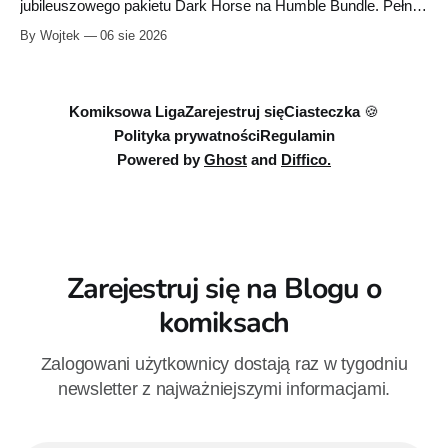
jubileuszowego pakietu Dark Horse na Humble Bundle. Pełny
zestaw obejmuje 40 cyfrowych publikacji i kosztuje 18,71
By Wojtek
06 sie 2026
euro. Oferta kończy się 13 sierpnia.
Komiksowa Liga
Zarejestruj się
Ciasteczka 🍪
Polityka prywatności
Regulamin
Powered by
Ghost
and
Diffico.
Zarejestruj się na Blogu o
komiksach
Zalogowani użytkownicy dostają raz w tygodniu
newsletter z najważniejszymi informacjami.