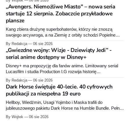
By Wojtek
06 sie 2026
raz”, którego pierwsze wydanie ukazało się w 2015 roku.
„Avengers. Niemożliwe Miasto" – nowa seria
startuje 12 sierpnia. Zobaczcie przykładowe
plansze
Kang zbiera drużynę superbohaterów, którzy nie znoszą
swojego arcywroga, a na Ziemię z orbity schodzi Popielne
Przymierze z królem Arturem na czele. Pierwszy tom nowej
By Redakcja
06 sie 2026
serii Avengers autorstwa Jeda MacKaya trafia do sklepów 12
„Gwiezdne wojny: Wizje - Dziewiąty Jedi” -
sierpnia. Rzućcie okiem na przykładowe plansze.
serial anime dostępny w Disney+
Disney+ ma propozycję dla fanów anime. Limitowany serial
Lucasfilm i studia Production I.G rozwija historię
zapoczątkowaną w krótkometrażówkach „Dziewiąty Jedi”
By Redakcja
06 sie 2026
oraz „Dziewiąty Jedi: Dziecko nadziei" z serii „Gwiezdne
Dark Horse świętuje 40-lecie. 40 cyfrowych
wojny: Wizje”. Wszystkie osiem odcinków jest już dostępnych
publikacji za niespełna 19 euro
w Disney+.
Hellboy, Wiedźmin, Usagi Yojimbo i Maska trafili do
jubileuszowego pakietu Dark Horse na Humble Bundle. Pełny
zestaw obejmuje 40 cyfrowych publikacji i kosztuje 18,71
By Wojtek
06 sie 2026
euro. Oferta kończy się 13 sierpnia.