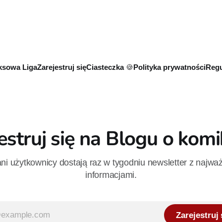
 sierpnia. Rzućcie okiem na
Wizje”. Wszystkie osiem odcin
e plansze.
już dostępnych w Disney+.
sowa Liga
Zarejestruj się
Ciasteczka 🍪
Polityka prywatności
Regu
estruj się na Blogu o kom
i użytkownicy dostają raz w tygodniu newsletter z najwa
informacjami.
Zarejestruj 