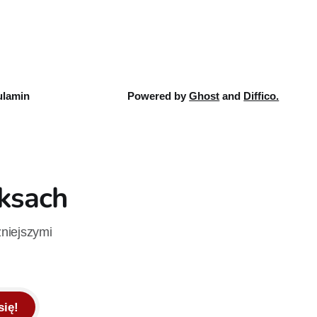
ków jest
lamin
Powered by
Ghost
and
Diffico.
iksach
żniejszymi
się!