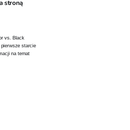
a stroną
or vs. Black
 pierwsze starcie
macji na temat