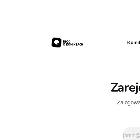
sklepów 12
przykładow
Komik
Zarej
Zalogowan