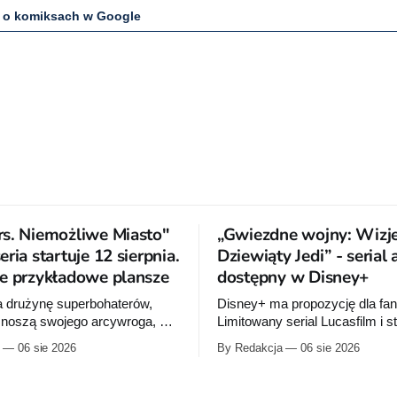
 o komiksach w Google
s. Niemożliwe Miasto"
„Gwiezdne wojny: Wizje
ria startuje 12 sierpnia.
Dziewiąty Jedi” - serial
e przykładowe plansze
dostępny w Disney+
a drużynę superbohaterów,
Disney+ ma propozycję dla fa
 znoszą swojego arcywroga, a
Limitowany serial Lucasfilm i s
 orbity schodzi Popielne
Production I.G rozwija historię
06 sie 2026
By Redakcja
06 sie 2026
 z królem Arturem na czele.
zapoczątkowaną w krótkomet
om nowej serii Avengers
„Dziewiąty Jedi” oraz „Dziewiąt
Jeda MacKaya trafia do
Dziecko nadziei" z serii „Gwie