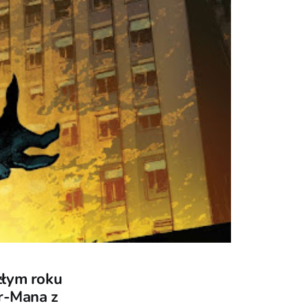
złym roku
er-Mana z