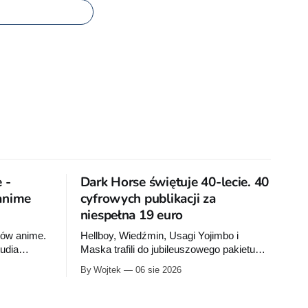
 -
Dark Horse świętuje 40-lecie. 40
 anime
cyfrowych publikacji za
niespełna 19 euro
nów anime.
Hellboy, Wiedźmin, Usagi Yojimbo i
tudia
Maska trafili do jubileuszowego pakietu
Dark Horse na Humble Bundle. Pełny
By Wojtek
06 sie 2026
rażówkach
zestaw obejmuje 40 cyfrowych publikacji i
y Jedi:
kosztuje 18,71 euro. Oferta kończy się 13
zdne wojny:
sierpnia.