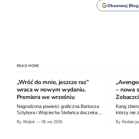
Obserwuj Blog
READ MORE
„Wróć do mnie, jeszcze raz”
„Avenger
wraca w nowym wydaniu.
– nowa se
Premiera we wrześniu
Zobaczci
Nagrodzona powieść graficzna Bartosza
Kang zbier
Sztybora i Wojciecha Stefańca doczeka
którzy nie
się wznowienia. Timof Comics
na Ziemię z
By Wojtek
06 sie 2026
By Redakcja
przygotowuje nową edycję albumu „Wróć
Przymierze
do mnie, jeszcze raz”, którego pierwsze
Pierwszy t
wydanie ukazało się w 2015 roku.
autorstwa 