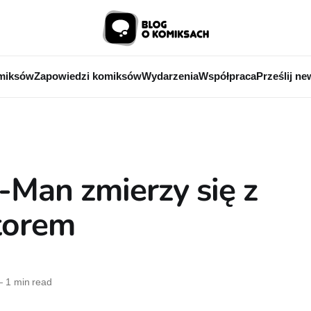
miksów
Zapowiedzi komiksów
Wydarzenia
Współpraca
Prześlij ne
-Man zmierzy się z
torem
—
1 min read