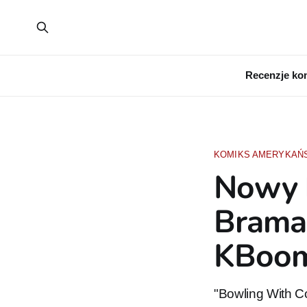
Recenzje ko
KOMIKS AMERYKAŃ
Nowy k
Brama 
KBoo
"Bowling With C