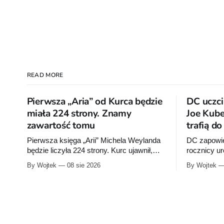
READ MORE
Pierwsza „Aria” od Kurca będzie
DC uczci
miała 224 strony. Znamy
Joe Kube
zawartość tomu
trafią d
Pierwsza księga „Arii” Michela Weylanda
DC zapowie
będzie liczyła 224 strony. Kurc ujawnił,
rocznicy u
które cztery albumy znajdą się w środku i
wrześniu w
By Wojtek
08 sie 2026
By Wojtek
zapowiedział około 30 stron dodatków.
publikacje 
Rocka”, z k
sprzedaży 
urodzin.