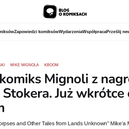
miksów
Zapowiedzi komiksów
Wydarzenia
Współpraca
Prześlij ne
SKI
MIKE MIGNOLA
KBOOM
omiks Mignoli z nag
Stokera. Już wkrótce
m
orpses and Other Tales from Lands Unknown" Mike’a M