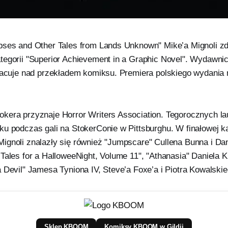
pses and Other Tales from Lands Unknown" Mike’a Mignoli z
tegorii "Superior Achievement in a Graphic Novel". Wydawn
pracuje nad przekładem komiksu. Premiera polskiego wydania
kera przyznaje Horror Writers Association. Tegorocznych l
u podczas gali na StokerConie w Pittsburghu. W finałowej ka
ignoli znalazły się również "Jumpscare" Cullena Bunna i Da
Tales for a HalloweeNight, Volume 11", "Athanasia" Daniela K
 Devil" Jamesa Tyniona IV, Steve’a Foxe’a i Piotra Kowalskie
Sklep KBOOM
Komiksy KBOOM w Gildii