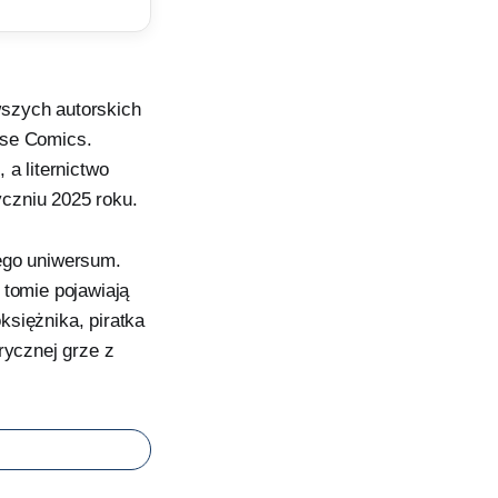
wszych autorskich
rse Comics.
 a liternictwo
czniu 2025 roku.
nego uniwersum.
 tomie pojawiają
księżnika, piratka
rycznej grze z