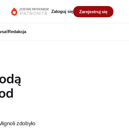
Zaloguj się
Zarejestruj się
wsa!
Redakcja
rodą
 od
ignoli zdobyło