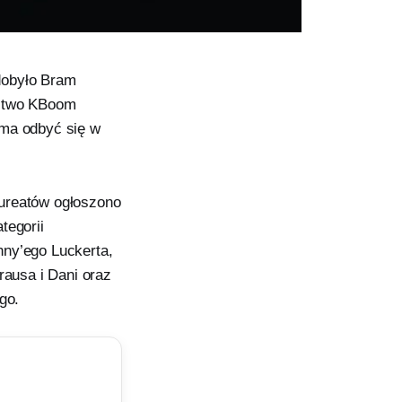
dobyło Bram
ictwo KBoom
 ma odbyć się w
aureatów ogłoszono
tegorii
nny’ego Luckerta,
rausa i Dani oraz
go.