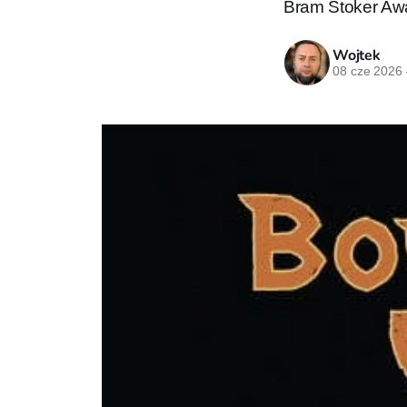
Bram Stoker Aw
Wojtek
08 cze 2026