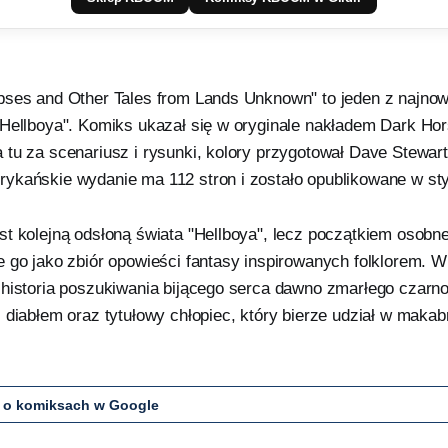
pses and Other Tales from Lands Unknown" to jeden z najno
"Hellboya". Komiks ukazał się w oryginale nakładem Dark Ho
tu za scenariusz i rysunki, kolory przygotował Dave Stewart,
ykańskie wydanie ma 112 stron i zostało opublikowane w sty
st kolejną odsłoną świata "Hellboya", lecz początkiem osob
 go jako zbiór opowieści fantasy inspirowanych folklorem. W
 historia poszukiwania bijącego serca dawno zmarłego czarno
 diabłem oraz tytułowy chłopiec, który bierze udział w makab
 o komiksach w Google