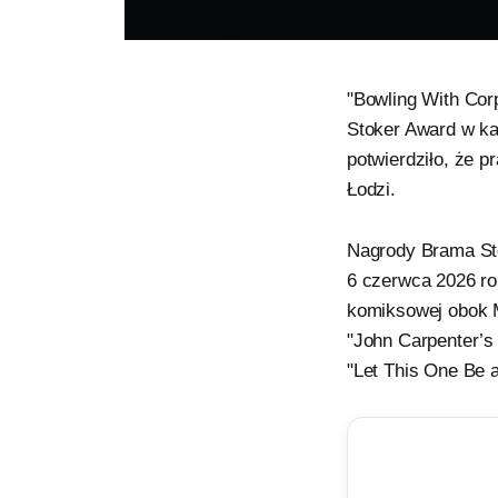
"Bowling With Cor
Stoker Award w ka
potwierdziło, że 
Łodzi.
Nagrody Brama Sto
6 czerwca 2026 rok
komiksowej obok M
"John Carpenter’s 
"Let This One Be a