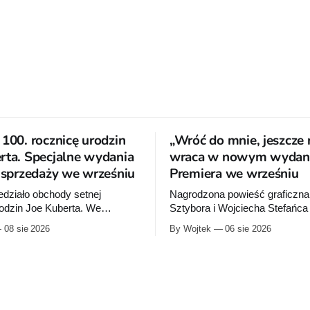
 100. rocznicę urodzin
„Wróć do mnie, jeszcze 
rta. Specjalne wydania
wraca w nowym wydani
o sprzedaży we wrześniu
Premiera we wrześniu
działo obchody setnej
Nagrodzona powieść graficzna
rodzin Joe Kuberta. We
Sztybora i Wojciecha Stefańc
ydawca wypuści specjalne
się wznowienia. Timof Comics
08 sie 2026
By Wojtek
06 sie 2026
poświęcone twórcy „Sgt.
przygotowuje nową edycję al
tórych dwie trafią do
do mnie, jeszcze raz”, którego
niemal dokładnie w dniu jego
wydanie ukazało się w 2015 ro