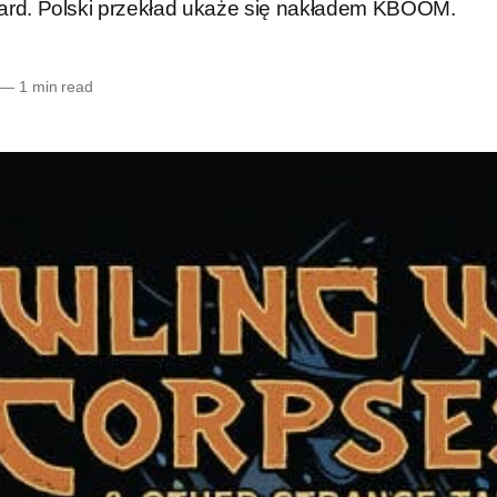
ard. Polski przekład ukaże się nakładem KBOOM.
—
1 min read