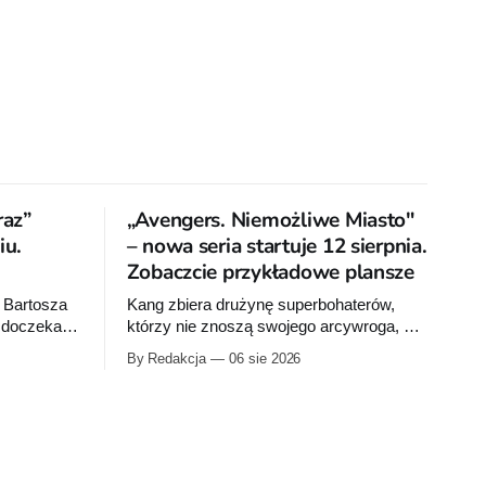
raz”
„Avengers. Niemożliwe Miasto"
u.
– nowa seria startuje 12 sierpnia.
Zobaczcie przykładowe plansze
 Bartosza
Kang zbiera drużynę superbohaterów,
a doczeka
którzy nie znoszą swojego arcywroga, a
na Ziemię z orbity schodzi Popielne
By Redakcja
06 sie 2026
bumu „Wróć
Przymierze z królem Arturem na czele.
 pierwsze
Pierwszy tom nowej serii Avengers
ku.
autorstwa Jeda MacKaya trafia do
sklepów 12 sierpnia. Rzućcie okiem na
przykładowe plansze.