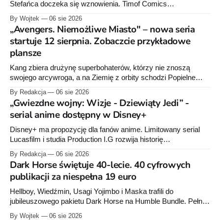
Stefańca doczeka się wznowienia. Timof Comics
przygotowuje nową edycję albumu „Wróć do mnie, jeszcze
By Wojtek
06 sie 2026
raz”, którego pierwsze wydanie ukazało się w 2015 roku.
„Avengers. Niemożliwe Miasto" – nowa seria
startuje 12 sierpnia. Zobaczcie przykładowe
plansze
Kang zbiera drużynę superbohaterów, którzy nie znoszą
swojego arcywroga, a na Ziemię z orbity schodzi Popielne
Przymierze z królem Arturem na czele. Pierwszy tom nowej
By Redakcja
06 sie 2026
serii Avengers autorstwa Jeda MacKaya trafia do sklepów 12
„Gwiezdne wojny: Wizje - Dziewiąty Jedi” -
sierpnia. Rzućcie okiem na przykładowe plansze.
serial anime dostępny w Disney+
Disney+ ma propozycję dla fanów anime. Limitowany serial
Lucasfilm i studia Production I.G rozwija historię
zapoczątkowaną w krótkometrażówkach „Dziewiąty Jedi”
By Redakcja
06 sie 2026
oraz „Dziewiąty Jedi: Dziecko nadziei" z serii „Gwiezdne
Dark Horse świętuje 40-lecie. 40 cyfrowych
wojny: Wizje”. Wszystkie osiem odcinków jest już dostępnych
publikacji za niespełna 19 euro
w Disney+.
Hellboy, Wiedźmin, Usagi Yojimbo i Maska trafili do
jubileuszowego pakietu Dark Horse na Humble Bundle. Pełny
zestaw obejmuje 40 cyfrowych publikacji i kosztuje 18,71
By Wojtek
06 sie 2026