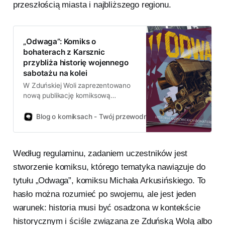
przeszłością miasta i najbliższego regionu.
„Odwaga”: Komiks o
bohaterach z Karsznic
przybliża historię wojennego
sabotażu na kolei
W Zduńskiej Woli zaprezentowano
nową publikację komiksową
zatytułowaną „Odwaga”. Zeszyt
poświęcony jest losom
Blog o komiksach - Twój przewodnik po świecie komiksów!
pracowników węzła kolejowego w
Karsznicach, którzy w czasie II
wojny światowej wykazali się
Według regulaminu, zadaniem uczestników jest
ogromnym męstwem.
stworzenie komiksu, którego tematyka nawiązuje do
tytułu „Odwaga”, komiksu Michała Arkusińskiego. To
hasło można rozumieć po swojemu, ale jest jeden
warunek: historia musi być osadzona w kontekście
historycznym i ściśle związana ze Zduńską Wolą albo