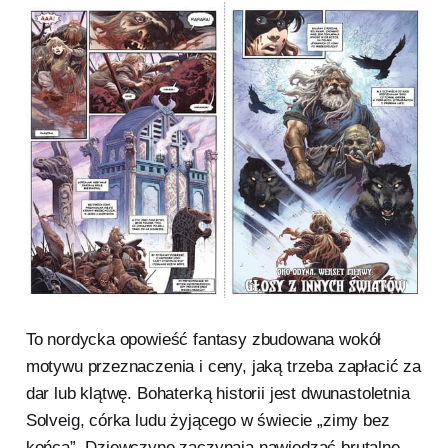
To nordycka opowieść fantasy zbudowana wokół
motywu przeznaczenia i ceny, jaką trzeba zapłacić za
dar lub klątwę. Bohaterką historii jest dwunastoletnia
Solveig, córka ludu żyjącego w świecie „zimy bez
końca”. Dziewczynę zaczynają nawiedzać brutalne