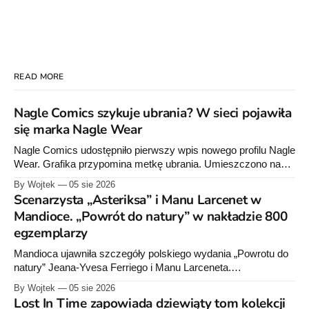
READ MORE
Nagle Comics szykuje ubrania? W sieci pojawiła
się marka Nagle Wear
Nagle Comics udostępniło pierwszy wpis nowego profilu Nagle
Wear. Grafika przypomina metkę ubrania. Umieszczono na
niej informacje „100% cotton”, „Made in Poland” oraz symbole
By Wojtek
05 sie 2026
dotyczące prania. Powstała też osobna domena internetowa
Scenarzysta „Asteriksa” i Manu Larcenet w
pod nazwą marki.
Mandioce. „Powrót do natury” w nakładzie 800
egzemplarzy
Mandioca ujawniła szczegóły polskiego wydania „Powrotu do
natury” Jeana-Yvesa Ferriego i Manu Larceneta.
Sześciotomowa seria trafi do jednego integrala liczącego około
By Wojtek
05 sie 2026
290 stron.
Lost In Time zapowiada dziewiąty tom kolekcji