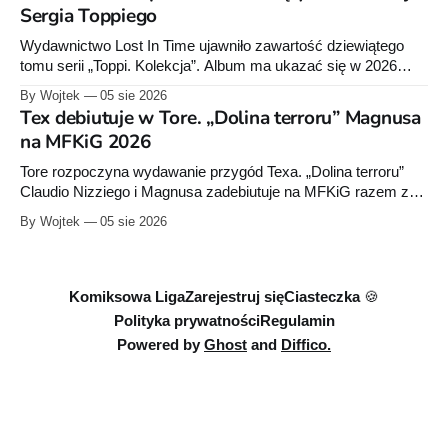
Sergia Toppiego
Wydawnictwo Lost In Time ujawniło zawartość dziewiątego
tomu serii „Toppi. Kolekcja”. Album ma ukazać się w 2026
roku i liczyć około 260 stron.
By Wojtek
05 sie 2026
Tex debiutuje w Tore. „Dolina terroru” Magnusa
na MFKiG 2026
Tore rozpoczyna wydawanie przygód Texa. „Dolina terroru”
Claudio Nizziego i Magnusa zadebiutuje na MFKiG razem z
kolejnym tomem „Julii”. Na Bachanalia Fantastyczne
By Wojtek
05 sie 2026
wydawca przygotuje „Dylana Doga”.
Komiksowa Liga
Zarejestruj się
Ciasteczka 🍪
Polityka prywatności
Regulamin
Powered by
Ghost
and
Diffico.