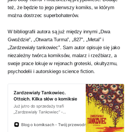
też, że będzie to jego pierwszy komiks, w którym
można dostrzec superbohaterów.
W bibliografii autora są już między innymi „Dwa
Gwoździe”, „Otwarta Turma”, „827”, „Metal” i
„Zardzewiały tankowiec”. Sam autor opisuje się jako
niezależny twórca komiksów, malarz i rzeźbiarz, a
swoje prace lokuje w rejonach groteski, okultyzmu,
psychodelii i autorskiego science fiction.
Zardzewiały Tankowiec.
Ottoich. Kilka słów o komiksie
Już jutro do sprzedaży trafi
„Zardzewiały Tankowiec” -
najnowszy komiks, którego
autorem jest Ottoich. Dzięki
Blog o komiksach - Twój przewodnik po świecie komiksów!
Wydawnictwu BestComics mogłem