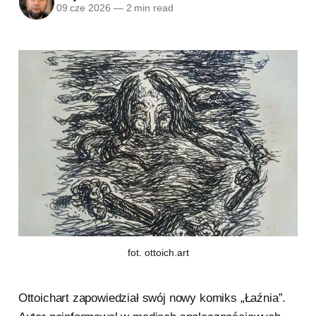
09 cze 2026
—
2 min read
fot. ottoich.art
Ottoichart zapowiedział swój nowy komiks „Łaźnia”.