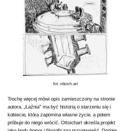
fot. ottoich.art
Trochę więcej mówi opis zamieszczony na stronie
autora. „Łaźnia” ma być historią o starzeniu się i
kobiecie, która zapomina własne życie, a potem
próbuje do niego wrócić. Ottoichart określa projekt
jako body horror i filozoficzną przypowieść. Dodaje