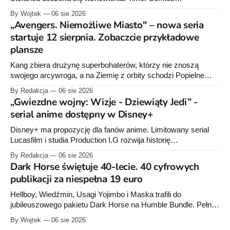
przygotowuje nową edycję albumu „Wróć do mnie, jeszcze
By Wojtek
06 sie 2026
raz”, którego pierwsze wydanie ukazało się w 2015 roku.
„Avengers. Niemożliwe Miasto" – nowa seria
startuje 12 sierpnia. Zobaczcie przykładowe
plansze
Kang zbiera drużynę superbohaterów, którzy nie znoszą
swojego arcywroga, a na Ziemię z orbity schodzi Popielne
Przymierze z królem Arturem na czele. Pierwszy tom nowej
By Redakcja
06 sie 2026
serii Avengers autorstwa Jeda MacKaya trafia do sklepów 12
„Gwiezdne wojny: Wizje - Dziewiąty Jedi” -
sierpnia. Rzućcie okiem na przykładowe plansze.
serial anime dostępny w Disney+
Disney+ ma propozycję dla fanów anime. Limitowany serial
Lucasfilm i studia Production I.G rozwija historię
zapoczątkowaną w krótkometrażówkach „Dziewiąty Jedi”
By Redakcja
06 sie 2026
oraz „Dziewiąty Jedi: Dziecko nadziei" z serii „Gwiezdne
Dark Horse świętuje 40-lecie. 40 cyfrowych
wojny: Wizje”. Wszystkie osiem odcinków jest już dostępnych
publikacji za niespełna 19 euro
w Disney+.
Hellboy, Wiedźmin, Usagi Yojimbo i Maska trafili do
jubileuszowego pakietu Dark Horse na Humble Bundle. Pełny
zestaw obejmuje 40 cyfrowych publikacji i kosztuje 18,71
By Wojtek
06 sie 2026
euro. Oferta kończy się 13 sierpnia.