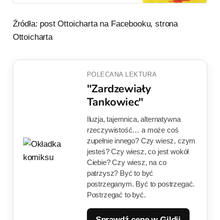
zapoznać się z tytułem nieco
wcześniej, co prawda tylko w wersji
Źródła: post Ottoicharta na Facebooku, strona
cyfrowej, ale muszę Wam
powiedzieć, że po zakończonej
Ottoicharta
lekturze jestem pod dużym
wrażeniem. Z dziełami Ottoicha
miałem już do czynienia jakiś
POLECANA LEKTURA
"Zardzewiały
Tankowiec"
Iluzja, tajemnica, alternatywna
rzeczywistość… a może coś
zupełnie innego? Czy wiesz, czym
jesteś? Czy wiesz, co jest wokół
Ciebie? Czy wiesz, na co
patrzysz? Być to być
postrzeganym. Być to postrzegać.
Postrzegać to być.
Sprawdź cenę w Gildii