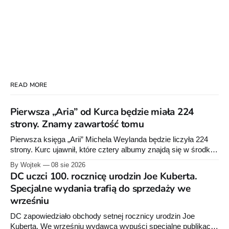
READ MORE
Pierwsza „Aria” od Kurca będzie miała 224
strony. Znamy zawartość tomu
Pierwsza księga „Arii” Michela Weylanda będzie liczyła 224
strony. Kurc ujawnił, które cztery albumy znajdą się w środku i
zapowiedział około 30 stron dodatków.
By Wojtek
08 sie 2026
DC uczci 100. rocznicę urodzin Joe Kuberta.
Specjalne wydania trafią do sprzedaży we
wrześniu
DC zapowiedziało obchody setnej rocznicy urodzin Joe
Kuberta. We wrześniu wydawca wypuści specjalne publikacje