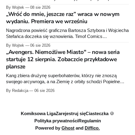
poświęcone twórcy „Sgt. Rocka”, z których dwie trafią do
By Wojtek
08 sie 2026
sprzedaży niemal dokładnie w dniu jego urodzin.
„Wróć do mnie, jeszcze raz” wraca w nowym
wydaniu. Premiera we wrześniu
Nagrodzona powieść graficzna Bartosza Sztybora i Wojciecha
Stefańca doczeka się wznowienia. Timof Comics
przygotowuje nową edycję albumu „Wróć do mnie, jeszcze
By Wojtek
06 sie 2026
raz”, którego pierwsze wydanie ukazało się w 2015 roku.
„Avengers. Niemożliwe Miasto" – nowa seria
startuje 12 sierpnia. Zobaczcie przykładowe
plansze
Kang zbiera drużynę superbohaterów, którzy nie znoszą
swojego arcywroga, a na Ziemię z orbity schodzi Popielne
Przymierze z królem Arturem na czele. Pierwszy tom nowej
By Redakcja
06 sie 2026
serii Avengers autorstwa Jeda MacKaya trafia do sklepów 12
sierpnia. Rzućcie okiem na przykładowe plansze.
Komiksowa Liga
Zarejestruj się
Ciasteczka 🍪
Polityka prywatności
Regulamin
Powered by
Ghost
and
Diffico.