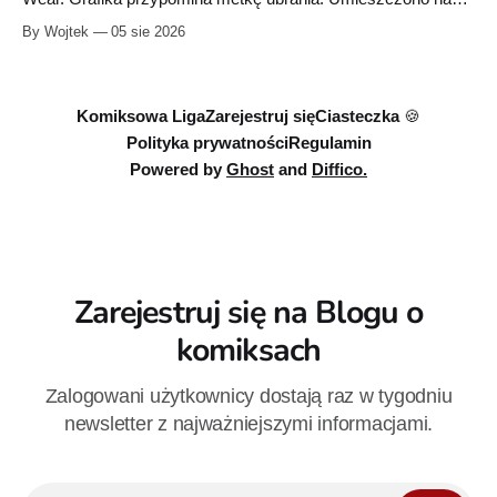
niej informacje „100% cotton”, „Made in Poland” oraz symbole
By Wojtek
05 sie 2026
dotyczące prania. Powstała też osobna domena internetowa
pod nazwą marki.
Komiksowa Liga
Zarejestruj się
Ciasteczka 🍪
Polityka prywatności
Regulamin
Powered by
Ghost
and
Diffico.
Zarejestruj się na Blogu o
komiksach
Zalogowani użytkownicy dostają raz w tygodniu
newsletter z najważniejszymi informacjami.