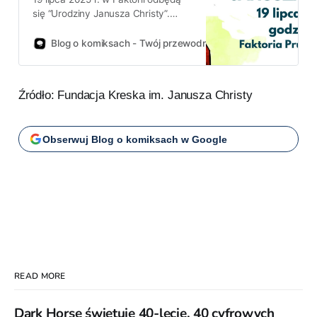
się “Urodziny Janusza Christy”.
Fundacja Kreska opublikowała
ramowy program wydarzenia.
Blog o komiksach - Twój przewodnik po świecie komiksów!
Źródło: Fundacja Kreska im. Janusza Christy
Obserwuj Blog o komiksach w Google
READ MORE
Dark Horse świętuje 40-lecie. 40 cyfrowych