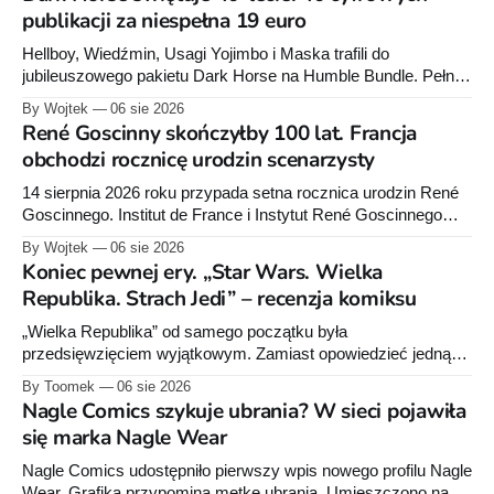
publikacji za niespełna 19 euro
Hellboy, Wiedźmin, Usagi Yojimbo i Maska trafili do
jubileuszowego pakietu Dark Horse na Humble Bundle. Pełny
zestaw obejmuje 40 cyfrowych publikacji i kosztuje 18,71
By Wojtek
06 sie 2026
euro. Oferta kończy się 13 sierpnia.
René Goscinny skończyłby 100 lat. Francja
obchodzi rocznicę urodzin scenarzysty
14 sierpnia 2026 roku przypada setna rocznica urodzin René
Goscinnego. Institut de France i Instytut René Goscinnego
przygotowały obchody oraz premiery książek Pascala
By Wojtek
06 sie 2026
Ory’ego i Catel.
Koniec pewnej ery. „Star Wars. Wielka
Republika. Strach Jedi” – recenzja komiksu
„Wielka Republika” od samego początku była
przedsięwzięciem wyjątkowym. Zamiast opowiedzieć jedną
historię w jednej serii książek czy komiksów, Lucasfilm
By Toomek
06 sie 2026
zdecydował się stworzyć rozbudowany projekt wydawniczy
Nagle Comics szykuje ubrania? W sieci pojawiła
obejmujący powieści dla dorosłych, młodzieży i młodszych
się marka Nagle Wear
czytelników, komiksy Marvela i Dark Horse'a, słuchowiska
oraz opowiadania. Wszystkie te elementy wzajemnie się
Nagle Comics udostępniło pierwszy wpis nowego profilu Nagle
uzupełniają, tworząc
Wear. Grafika przypomina metkę ubrania. Umieszczono na